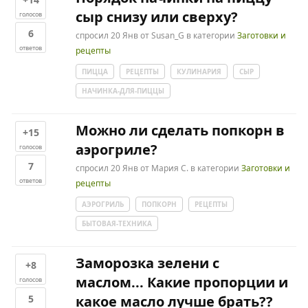
сыр снизу или сверху?
голосов
6
спросил
20 Янв
от
Susan_G
в категории
Заготовки и
ответов
рецепты
ПИЦЦА
РЕЦЕПТЫ
КУЛИНАРИЯ
СЫР
НАЧИНКА-ДЛЯ-ПИЦЦЫ
Можно ли сделать попкорн в
+15
аэрогриле?
голосов
7
спросил
20 Янв
от
Мария С.
в категории
Заготовки и
ответов
рецепты
АЭРОГРИЛЬ
ПОПКОРН
РЕЦЕПТЫ
БЫТОВАЯ-ТЕХНИКА
Заморозка зелени с
+8
маслом... Какие пропорции и
голосов
5
какое масло лучше брать??