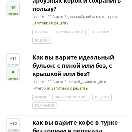
арбузных корок и сохранить
10
пользу?
ответов
спросил
29 Апр
от
ЗдороваяХозяйка
в категории
Заготовки и рецепты
ЦУКАТЫ
АРБУЗНЫЕ-КОРКИ
ЗАГОТОВКИ
РЕЦЕПТЫ
Как вы варите идеальный
+11
бульон: с пеной или без, с
голосов
5
крышкой или без?
ответов
спросил
20 Апр
от
Зеленый_Философ_80
в
категории
Заготовки и рецепты
БУЛЬОН
ЗДОРОВОЕ-ПИТАНИЕ
РЕЦЕПТЫ
КУЛИНАРИЯ
как вы варите кофе в турке
+10
без горечи и перекала
голосов