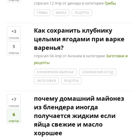
ответов
спросил
12 Апр
от
динара
в категории
Грибы
ГРИБЫ
ЖАРКА
РЕЦЕПТЫ
Как сохранить клубнику
+3
целыми ягодами при варке
голосов
5
варенья?
ответов
спросил
04 Апр
от
Аноним
в категории
Заготовки и
рецепты
КЛУБНИЧНОЕ-ВАРЕНЬЕ
СОХРАНЕНИЕ-ЯГОД
ЗАГОТОВКИ
РЕЦЕПТЫ
почему домашний майонез
+7
из блендера иногда
голосов
6
получается жидким если
ответов
яйца свежие и масло
хорошее