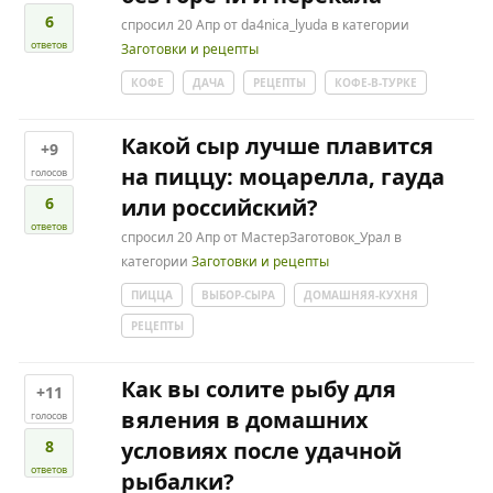
6
спросил
20 Апр
от
da4nica_lyuda
в категории
ответов
Заготовки и рецепты
КОФЕ
ДАЧА
РЕЦЕПТЫ
КОФЕ-В-ТУРКЕ
Какой сыр лучше плавится
+9
на пиццу: моцарелла, гауда
голосов
6
или российский?
ответов
спросил
20 Апр
от
МастерЗаготовок_Урал
в
категории
Заготовки и рецепты
ПИЦЦА
ВЫБОР-СЫРА
ДОМАШНЯЯ-КУХНЯ
РЕЦЕПТЫ
Как вы солите рыбу для
+11
вяления в домашних
голосов
8
условиях после удачной
ответов
рыбалки?