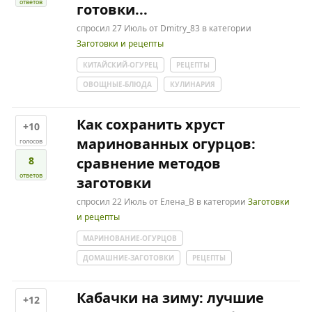
ответов
готовки...
спросил
27 Июль
от
Dmitry_83
в категории
Заготовки и рецепты
КИТАЙСКИЙ-ОГУРЕЦ
РЕЦЕПТЫ
ОВОЩНЫЕ-БЛЮДА
КУЛИНАРИЯ
Как сохранить хруст
+10
маринованных огурцов:
голосов
8
сравнение методов
ответов
заготовки
спросил
22 Июль
от
Елена_В
в категории
Заготовки
и рецепты
МАРИНОВАНИЕ-ОГУРЦОВ
ДОМАШНИЕ-ЗАГОТОВКИ
РЕЦЕПТЫ
Кабачки на зиму: лучшие
+12