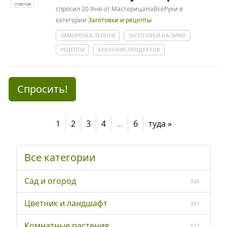
ответов
спросил
20 Янв
от
МастерицаНаВсеРуки
в
категории
Заготовки и рецепты
ЗАМОРОЗКА-ЗЕЛЕНИ
ЗАГОТОВКИ-НА-ЗИМУ
РЕЦЕПТЫ
ХРАНЕНИЕ-ПРОДУКТОВ
Спросить!
1
2
3
4
...
6
туда »
Все категории
Сад и огород
926
Цветник и ландшафт
391
Комнатные растения
537