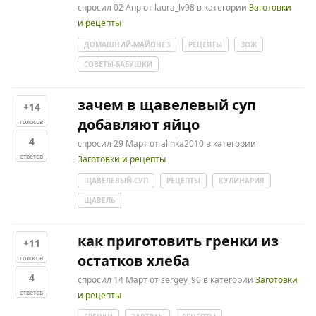
спросил
02 Апр
от
laura_lv98
в категории
Заготовки
и рецепты
ДОМАШНИЙ-МАЙОНЕЗ
РЕЦЕПТЫ
ЗОЖ
СОВЕТЫ-БАБУШКИ
зачем в щавелевый суп
+14
добавляют яйцо
голосов
4
спросил
29 Март
от
alinka2010
в категории
ответов
Заготовки и рецепты
ЩАВЕЛЕВЫЙ-СУП
РЕЦЕПТЫ
КУЛИНАРИЯ
ЩАВЕЛЬ
как приготовить гренки из
+11
остатков хлеба
голосов
4
спросил
14 Март
от
sergey_96
в категории
Заготовки
ответов
и рецепты