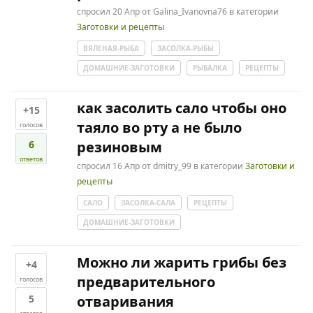
спросил
20 Апр
от
Galina_Ivanovna76
в категории
Заготовки и рецепты
ВЯЛЕНАЯ-РЫБА
ЗАСОЛКА-РЫБЫ
ДОМАШНИЕ-ЗАГОТОВКИ
РЫБАЛКА
РЕЦЕПТЫ
как засолить сало чтобы оно
+15
таяло во рту а не было
голосов
6
резиновым
ответов
спросил
16 Апр
от
dmitry_99
в категории
Заготовки и
рецепты
САЛО
ЗАСОЛКА-САЛА
РЕЦЕПТЫ
ДОМАШНИЕ-ЗАГОТОВКИ
Можно ли жарить грибы без
+4
предварительного
голосов
5
отваривания