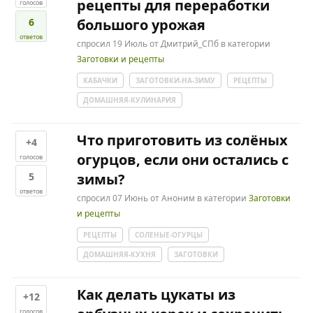
рецепты для переработки
голосов
6
большого урожая
ответов
спросил
19 Июль
от
Дмитрий_СПб
в категории
Заготовки и рецепты
КАБАЧКИ
ЗАГОТОВКИ-НА-ЗИМУ
РЕЦЕПТЫ
ДОМАШНЯЯ-КУЛИНАРИЯ
Что приготовить из солёных
+4
огурцов, если они остались с
голосов
5
зимы?
ответов
спросил
07 Июнь
от
Аноним
в категории
Заготовки
и рецепты
РЕЦЕПТЫ
СОЛЕНЫЕ-ОГУРЦЫ
ДОМАШНЯЯ-КУХНЯ
ЗАГОТОВКИ
Как делать цукаты из
+12
голосов