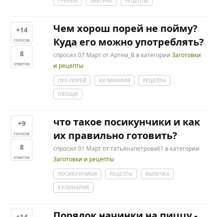
ГРЕНКИ
ЗАВТРАК
РЕЦЕПТЫ
Чем хорош порей не пойму?
+14
Куда его можно употреблять?
голосов
8
спросил
07 Март
от
Артем_В
в категории
Заготовки
ответов
и рецепты
ЛУК-ПОРЕЙ
КУЛИНАРИЯ
РЕЦЕПТЫ
ОВОЩИ
что такое посикунчики и как
+9
их правильно готовить?
голосов
8
спросил
01 Март
от
татьянапетрова61
в категории
ответов
Заготовки и рецепты
ПОСИКУНЧИКИ
РЕЦЕПТЫ
ВЫПЕЧКА
КУЛИНАРИЯ
Порядок начинки на пиццу -
+14