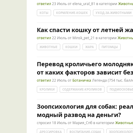
ответил
23 Июль
от
elena_ural_81
в категории
Животн
КОТЫ
КОРМЛЕНИЕ-КОШЕК
УХОД-ЗА-ЖИВОТНЫМИ
Как спасти кошку от летней ж
ответил
22 Июль
от
Minsk_pet_21
в категории
Животн
ЖИВОТНЫЕ
КОШКИ
ЖАРА
ПИТОМЦЫ
Перевод кроличьего молодняк
от каких факторов зависит бе
ответил
22 Июль
от
Ботаничка
Легенда
(
754 тыс.
балл
КРОЛИКИ
СОДЕРЖАНИЕ-КРОЛИКОВ
ПОДМОСКОВЬ
Зоопсихология для собак: ре
модный развод на деньги?
спросил
18 Июль
от
Мария_Спб
в категории
Животны
ДРЕССИРОВКА
ВОСПИТАНИЕ-СОБАК
ЗООПСИХОЛОГ