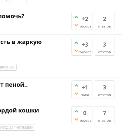
 помочь?
+2
2
голосов
ответов
есть в жаркую
+3
3
голосов
ответов
ИВОТНЫЕ
т пеной..
+1
3
голос
ответов
мордой кошки
0
7
голосов
ответов
УХОД-ЗА-ПИТОМЦЕМ