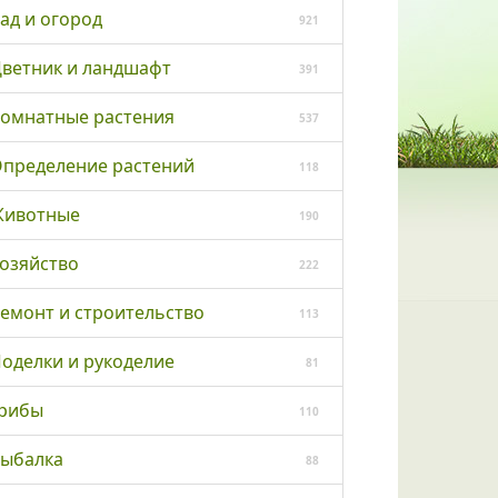
ад и огород
921
ветник и ландшафт
391
омнатные растения
537
пределение растений
118
ивотные
190
озяйство
222
емонт и строительство
113
оделки и рукоделие
81
рибы
110
ыбалка
88