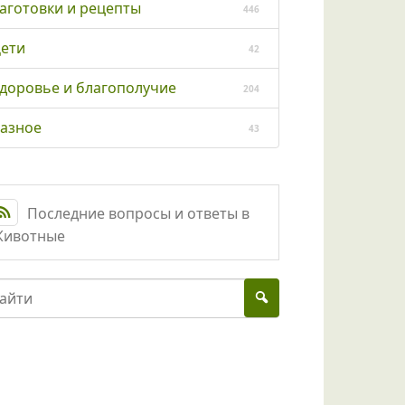
аготовки и рецепты
446
ети
42
доровье и благополучие
204
азное
43
Последние вопросы и ответы в
ивотные