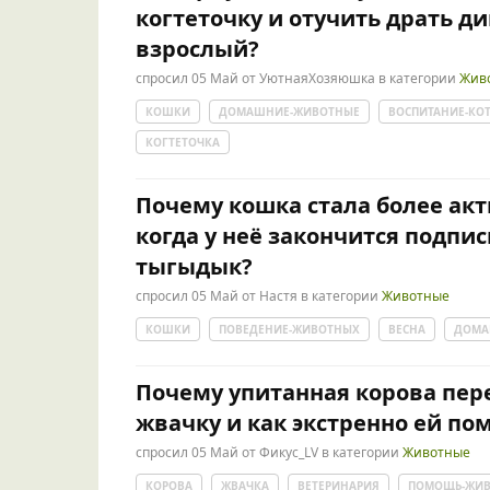
когтеточку и отучить драть ди
взрослый?
спросил
05 Май
от
УютнаяХозяюшка
в категории
Жив
КОШКИ
ДОМАШНИЕ-ЖИВОТНЫЕ
ВОСПИТАНИЕ-КО
КОГТЕТОЧКА
Почему кошка стала более акт
когда у неё закончится подпис
тыгыдык?
спросил
05 Май
от
Настя
в категории
Животные
КОШКИ
ПОВЕДЕНИЕ-ЖИВОТНЫХ
ВЕСНА
ДОМА
Почему упитанная корова пер
жвачку и как экстренно ей по
спросил
05 Май
от
Фикус_LV
в категории
Животные
КОРОВА
ЖВАЧКА
ВЕТЕРИНАРИЯ
ПОМОЩЬ-ЖИ