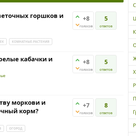
С
веточных горшков и
+8
5
Ц
голосов
ответов
К
ЕК
КОМНАТНЫЕ-РАСТЕНИЯ
О
релые кабачки и
Ж
+8
5
голосов
ответов
Х
ные
Р
П
тву моркови и
+7
8
очный корм?
Г
голосов
ответов
Р
В
ОГОРОД