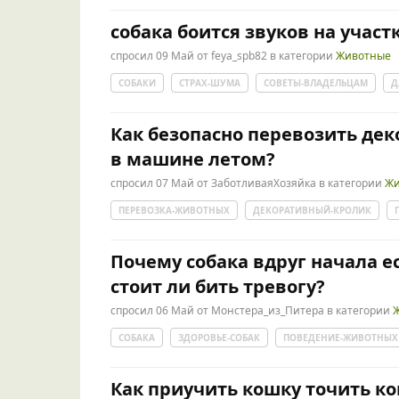
собака боится звуков на участ
спросил
09 Май
от
feya_spb82
в категории
Животные
СОБАКИ
СТРАХ-ШУМА
СОВЕТЫ-ВЛАДЕЛЬЦАМ
Д
Как безопасно перевозить де
в машине летом?
спросил
07 Май
от
ЗаботливаяХозяйка
в категории
Жи
ПЕРЕВОЗКА-ЖИВОТНЫХ
ДЕКОРАТИВНЫЙ-КРОЛИК
Почему собака вдруг начала ес
стоит ли бить тревогу?
спросил
06 Май
от
Монстера_из_Питера
в категории
СОБАКА
ЗДОРОВЬЕ-СОБАК
ПОВЕДЕНИЕ-ЖИВОТНЫХ
Как приучить кошку точить ко