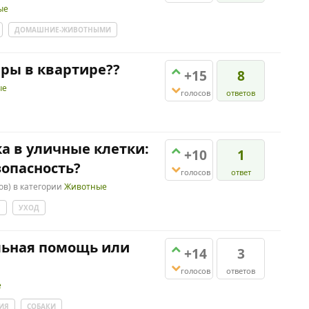
ые
ДОМАШНИЕ-ЖИВОТНЫМИ
ары в квартире??
+15
8
ые
голосов
ответов
а в уличные клетки:
+10
1
зопасность?
голосов
ответ
ов)
в категории
Животные
Е
УХОД
альная помощь или
+14
3
голосов
ответов
е
ИЯ
СОБАКИ