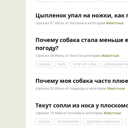
Цыпленок упал на ножки, как
спросил
01 Июль
от
Наталья
в категории
Животные
Почему собака стала меньше 
погоду?
спросил
28 Июнь
от
Аня К
в категории
Животные
СОБАКИ
ЖАРА
АППЕТИТ-СОБАК
ДОМАШНИЕ-Ж
Почему моя собака часто плюе
спросил
02 Июнь
от
Надежда
в категории
Животные
Текут сопли из носа у плоско
спросил
19 Май
от
Аноним
в категории
Животные
КОШКИ
ВЕТЕРИНАРИЯ
ЗДОРОВЬЕ-ЖИВОТНЫХ