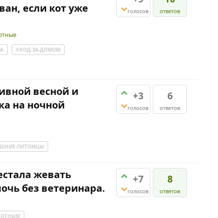
ван, если кот уже
голосов
ответов
отные
ТА
УХОД-ЗА-ДОМОМ
ивной весной и
+3
6
ка на ночной
голосов
ответов
ШНИЕ-ПИТОМЦЫ
естала жевать
+7
8
мочь без ветеринара.
голосов
ответов
ВОТНЫМ