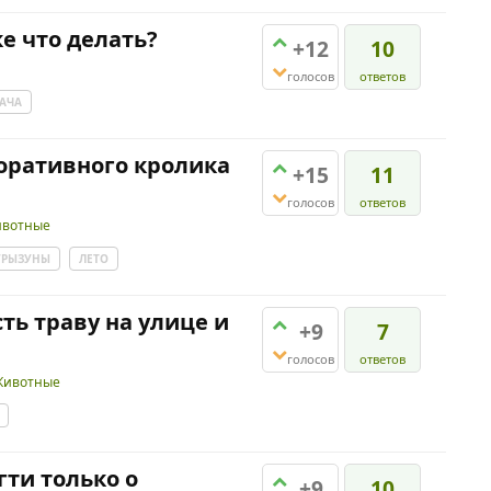
ке что делать?
+12
10
голосов
ответов
АЧА
коративного кролика
+15
11
голосов
ответов
вотные
ГРЫЗУНЫ
ЛЕТО
ть траву на улице и
+9
7
голосов
ответов
Животные
гти только о
+9
10