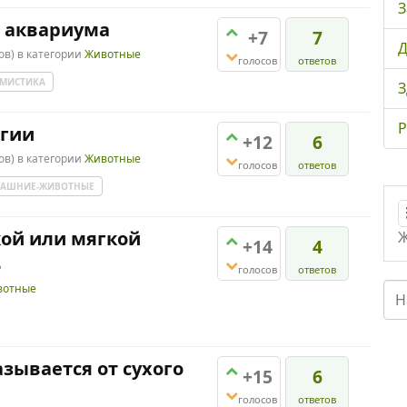
З
я аквариума
+7
7
Д
ов)
в категории
Животные
голосов
ответов
МИСТИКА
З
Р
ргии
+12
6
ов)
в категории
Животные
голосов
ответов
АШНИЕ-ЖИВОТНЫЕ
кой или мягкой
Ж
+14
4
ь
голосов
ответов
вотные
азывается от сухого
+15
6
голосов
ответов