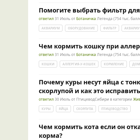
Помогите выбрать фильтр дл
ответил
31 Июль
от
Ботаничка
Легенда
(
754 тыс.
балл
АКВАРИУМ
ОБОРУДОВАНИЕ
ФИЛЬТР
АКВАРИУ
Чем кормить кошку при алле
ответил
31 Июль
от
Ботаничка
Легенда
(
754 тыс.
балл
КОШКИ
АЛЛЕРГИЯ-У-КОШЕК
КОРМЛЕНИЕ
ДОМ
Почему куры несут яйца с тон
скорлупой и как это исправит
ответил
30 Июль
от
ПтицеводСибири
в категории
Жи
КУРЫ
ЯЙЦА
СКОРЛУПА
ПТИЦЕВОДСТВО
Чем кормить кота если он отк
корма?