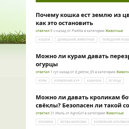
Почему кошка ест землю из ц
как это остановить
ответил
8 ч
назад
от
Pixelita
в категории
Животные
КОШКИ
ДОМАШНИЕ-ЖИВОТНЫЕ
ПОВЕДЕНИЕ-КОШ
Можно ли курам давать перез
огурцы
ответил
1 сут
назад
от
d_petrov_05
в категории
Живот
КУРЫ
КОРМЛЕНИЕ-КУР
КАБАЧКИ
ОГУРЦЫ
Можно ли давать кроликам бо
свёклы? Безопасен ли такой с
ответил
31 Июль
от
AgroGirl
в категории
Животные
КРОЛИКИ
БОТВА-МОРКОВИ
КОРМЛЕНИЕ-КРОЛИКО