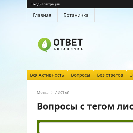
Вход
Регистрация
Главная
Ботаничка
Вся Активность
Вопросы
Без ответов
З
листья
Метка
Вопросы с тегом ли