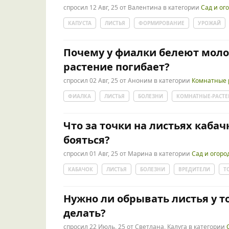
спросил
12 Авг, 25
от
Валентина
в категории
Сад и ог
КАПУСТА
ЛИСТЬЯ
ФОРМИРОВАНИЕ
УРОЖАЙ
Почему у фиалки белеют моло
растение погибает?
спросил
02 Авг, 25
от
Аноним
в категории
Комнатные 
ФИАЛКА
ЛИСТЬЯ
БОЛЕЗНИ
КОМНАТНЫЕ-РАСТ
Что за точки на листьях кабач
бояться?
спросил
01 Авг, 25
от
Марина
в категории
Сад и огоро
КАБАЧОК
ЛИСТЬЯ
БОЛЕЗНИ
ВРЕДИТЕЛИ
Т
Нужно ли обрывать листья у то
делать?
спросил
22 Июль, 25
от
Светлана, Калуга
в категории