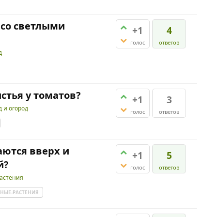
 со светлыми
+1
4
голос
ответов
д
стья у томатов?
+1
3
д и огород
голос
ответов
аются вверх и
+1
5
й?
голос
ответов
астения
НЫЕ-РАСТЕНИЯ