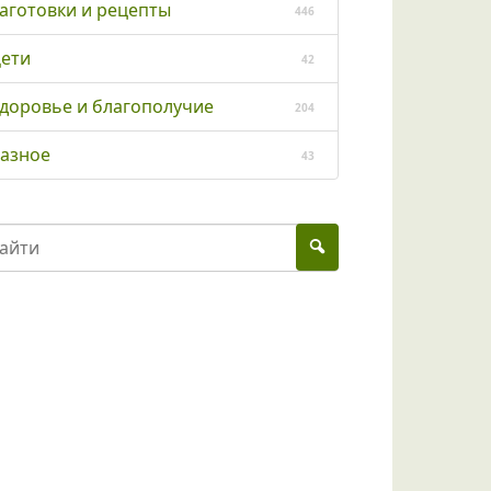
аготовки и рецепты
446
ети
42
доровье и благополучие
204
азное
43