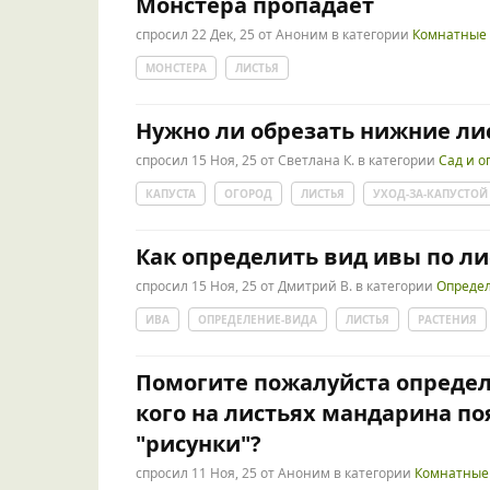
Монстера пропадает
спросил
22 Дек, 25
от
Аноним
в категории
Комнатные 
МОНСТЕРА
ЛИСТЬЯ
Нужно ли обрезать нижние лис
спросил
15 Ноя, 25
от
Светлана К.
в категории
Сад и о
КАПУСТА
ОГОРОД
ЛИСТЬЯ
УХОД-ЗА-КАПУСТОЙ
Как определить вид ивы по л
спросил
15 Ноя, 25
от
Дмитрий В.
в категории
Опреде
ИВА
ОПРЕДЕЛЕНИЕ-ВИДА
ЛИСТЬЯ
РАСТЕНИЯ
Помогите пожалуйста определи
кого на листьях мандарина по
"рисунки"?
спросил
11 Ноя, 25
от
Аноним
в категории
Комнатные