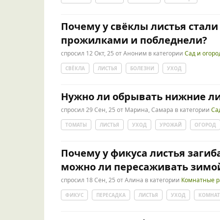
Почему у свёклы листья стали
прожилками и побледнели?
спросил
12 Окт, 25
от
Аноним
в категории
Сад и огоро
СВЁКЛА
ЛИСТЬЯ
БОЛЕЗНИ
УХОД
Нужно ли обрывать нижние ли
спросил
29 Сен, 25
от
Марина, Самара
в категории
Са
ТОМАТЫ
ЛИСТЬЯ
УХОД
УРОЖАЙ
ОГОРОД
Почему у фикуса листья загиб
можно ли пересаживать зимо
спросил
18 Сен, 25
от
Алина
в категории
Комнатные р
ФИКУС
ПЕРЕСАДКА
ЛИСТЬЯ
УХОД
КОМНАТ