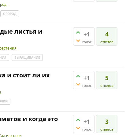
ород
ОГОРОД
дые листья и
+1
4
голос
ответов
растения
ЕНИЯ
ВЫРАЩИВАНИЕ
ка и стоит ли их
+1
5
голос
ответов
д
ОЧКИ
матов и когда это
+1
3
голос
ответов
Сад и огород