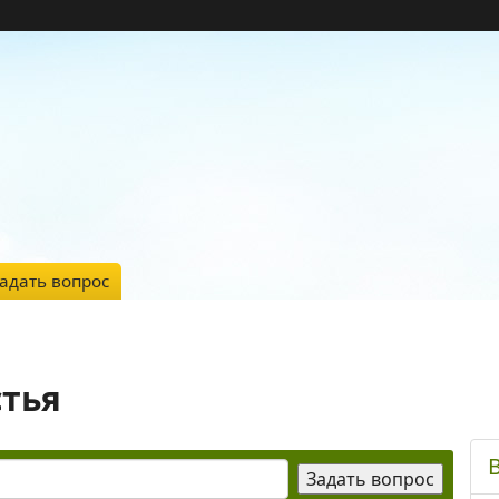
адать вопрос
стья