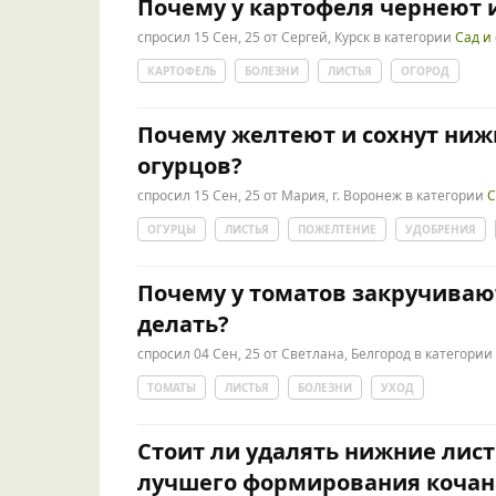
Почему у картофеля чернеют и
спросил
15 Сен, 25
от
Сергей, Курск
в категории
Сад и
КАРТОФЕЛЬ
БОЛЕЗНИ
ЛИСТЬЯ
ОГОРОД
Почему желтеют и сохнут ниж
огурцов?
спросил
15 Сен, 25
от
Мария, г. Воронеж
в категории
С
ОГУРЦЫ
ЛИСТЬЯ
ПОЖЕЛТЕНИЕ
УДОБРЕНИЯ
Почему у томатов закручивают
делать?
спросил
04 Сен, 25
от
Светлана, Белгород
в категории
ТОМАТЫ
ЛИСТЬЯ
БОЛЕЗНИ
УХОД
Стоит ли удалять нижние лист
лучшего формирования кочан