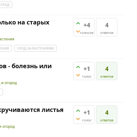
УХОД
лько на старых
+4
4
голосов
ответов
астения
ТЕНИЯ
УХОД-ЗА-РАСТЕНИЯМИ
ов - болезнь или
+1
4
голос
ответов
 и огород
А
кручиваются листья
+1
4
голос
ответов
и огород