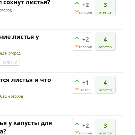
 сохнут листья?
+2
3
 огород
голосов
ответов
ние листья у
+2
4
голосов
ответов
ад и огород
БОЛЕЗНИ
ся листья и что
+1
4
голос
ответов
Сад и огород
ья у капусты для
+2
3
а?
голосов
ответов