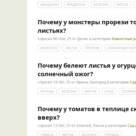
МАНДАРИН
ВРЕДИТЕЛИ
БОЛЕЗНИ
ЛИСТЬЯ
Почему у монстеры прорези то
листьях?
спросил
06 Ноя, 25
от
Денис
в категории
Комнатные р
МОНСТЕРА
ЛИСТЬЯ
ПРОРЕЗИ
КОМНАТНЫЕ-РАС
Почему белеют листья у огурц
солнечный ожог?
спросил
14 Окт, 25
от
Ирина, Белгород
в категории
Сад
ОГУРЦЫ
БОЛЕЗНИ
ЛИСТЬЯ
УХОД
ТЕПЛИЦ
Почему у томатов в теплице с
вверх?
спросил
13 Окт, 25
от
Алексей, Пенза
в категории
Сад 
ТОМАТЫ
ЛИСТЬЯ
БОЛЕЗНИ
ТЕПЛИЦА