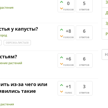
З
0
5
растения
голосов
ответов
Д
З
тья у капусты?
+8
6
Р
город
голосов
ответов
ОБРЕЗКА-ЛИСТЬЕВ
истьям?
+6
6
ление растений
голосов
ответов
ть из-за чего или
+1
3
явились такие
голос
ответов
 растения