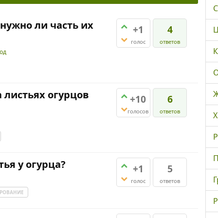
С
 нужно ли часть их
+1
4
Ц
голос
ответов
К
род
О
а листьях огурцов
Ж
+10
6
голосов
ответов
Х
Р
П
ья у огурца?
+1
5
Г
голос
ответов
РОВАНИЕ
Р