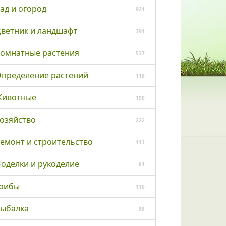
ад и огород
921
ветник и ландшафт
391
омнатные растения
537
пределение растений
118
ивотные
190
озяйство
222
емонт и строительство
113
оделки и рукоделие
81
рибы
110
ыбалка
88