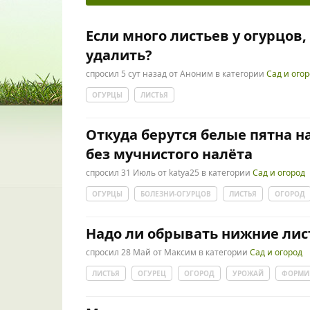
Если много листьев у огурцов,
удалить?
спросил
5 сут
назад
от
Аноним
в категории
Сад и ого
ОГУРЦЫ
ЛИСТЬЯ
Откуда берутся белые пятна н
без мучнистого налёта
спросил
31 Июль
от
katya25
в категории
Сад и огород
ОГУРЦЫ
БОЛЕЗНИ-ОГУРЦОВ
ЛИСТЬЯ
ОГОРОД
Надо ли обрывать нижние лист
спросил
28 Май
от
Максим
в категории
Сад и огород
ЛИСТЬЯ
ОГУРЕЦ
ОГОРОД
УРОЖАЙ
ФОРМИ