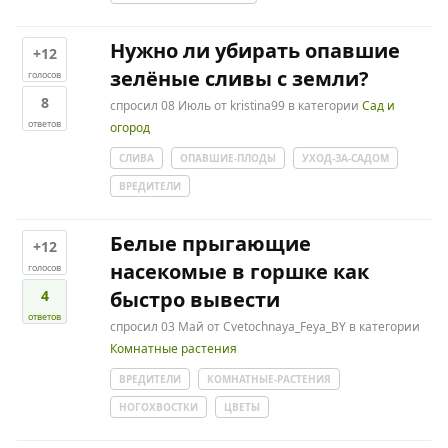
Нужно ли убирать опавшие
+12
зелёные сливы с земли?
голосов
8
спросил
08 Июль
от
kristina99
в категории
Сад и
ответов
огород
СЛИВА
ОПАВШИЕ-ПЛОДЫ
УХОД-ЗА-САДОМ
ВРЕДИТЕЛИ
Белые прыгающие
+12
насекомые в горшке как
голосов
4
быстро вывести
ответов
спросил
03 Май
от
Cvetochnaya_Feya_BY
в категории
Комнатные растения
ВРЕДИТЕЛИ
КОМНАТНЫЕ-РАСТЕНИЯ
НОГОХВОСТКИ
ЦВЕТЫ