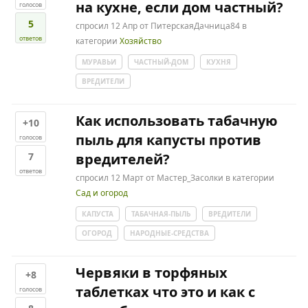
на кухне, если дом частный?
голосов
5
спросил
12 Апр
от
ПитерскаяДачница84
в
ответов
категории
Хозяйство
МУРАВЬИ
ЧАСТНЫЙ-ДОМ
КУХНЯ
ВРЕДИТЕЛИ
Как использовать табачную
+10
пыль для капусты против
голосов
7
вредителей?
ответов
спросил
12 Март
от
Мастер_Засолки
в категории
Сад и огород
КАПУСТА
ТАБАЧНАЯ-ПЫЛЬ
ВРЕДИТЕЛИ
ОГОРОД
НАРОДНЫЕ-СРЕДСТВА
Червяки в торфяных
+8
таблетках что это и как с
голосов