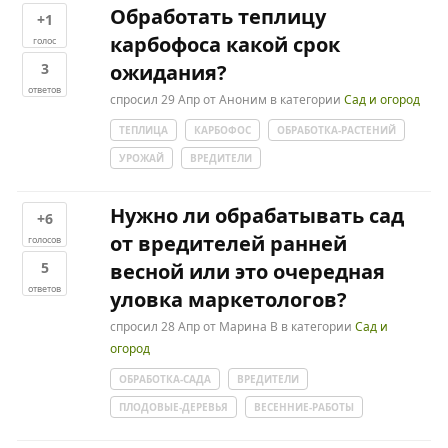
Обработать теплицу
+1
карбофоса какой срок
голос
3
ожидания?
ответов
спросил
29 Апр
от
Аноним
в категории
Сад и огород
ТЕПЛИЦА
КАРБОФОС
ОБРАБОТКА-РАСТЕНИЙ
УРОЖАЙ
ВРЕДИТЕЛИ
Нужно ли обрабатывать сад
+6
от вредителей ранней
голосов
5
весной или это очередная
ответов
уловка маркетологов?
спросил
28 Апр
от
Марина В
в категории
Сад и
огород
ОБРАБОТКА-САДА
ВРЕДИТЕЛИ
ПЛОДОВЫЕ-ДЕРЕВЬЯ
ВЕСЕННИЕ-РАБОТЫ