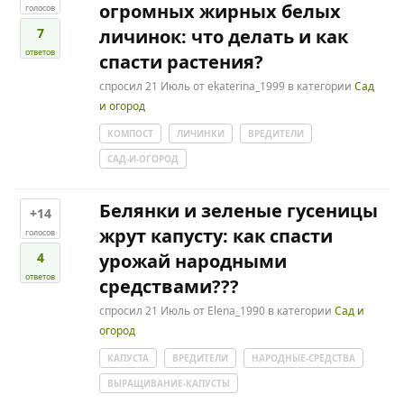
огромных жирных белых
голосов
7
личинок: что делать и как
ответов
спасти растения?
спросил
21 Июль
от
ekaterina_1999
в категории
Сад
и огород
КОМПОСТ
ЛИЧИНКИ
ВРЕДИТЕЛИ
САД-И-ОГОРОД
Белянки и зеленые гусеницы
+14
жрут капусту: как спасти
голосов
4
урожай народными
ответов
средствами???
спросил
21 Июль
от
Elena_1990
в категории
Сад и
огород
КАПУСТА
ВРЕДИТЕЛИ
НАРОДНЫЕ-СРЕДСТВА
ВЫРАЩИВАНИЕ-КАПУСТЫ