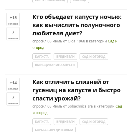
Кто объедает капусту ночью:
+15
как вычислить полуночного
голосов
7
любителя диет?
ответов
спросил
08 Июль
от
Olga_1968
в категории
Сад и
огород
КАПУСТА
ВРЕДИТЕЛИ
САД-И-ОГОРОД
ВЫРАЩИВАНИЕ-КАПУСТЫ
Как отличить слизней от
+14
гусениц на капусте и быстро
голосов
7
спасти урожай?
ответов
спросил
08 Июль
от
Sobachnica_Ira
в категории
Сад
и огород
КАПУСТА
ВРЕДИТЕЛИ
САД-И-ОГОРОД
БОРЬБА-С-ВРЕДИТЕЛЯМИ