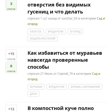
3
отверстия без видимых
ответов
гусениц и что делать
спросил
1 сут
назад
от
sanzhar_93
в категории
Сад и
огород
КАПУСТА
ВРЕДИТЕЛИ
ОГОРОД
ЗАЩИТА-РАСТЕНИЙ
Как избавиться от муравьев
+15
навсегда проверенные
голосов
6
способы
ответов
спросил
27 Июль
от
Сергей_79
в категории
Сад и
огород
МУРАВЬИ
ВРЕДИТЕЛИ
БОРЬБА-С-МУРАВЬЯМИ
ДАЧА
В компостной куче полно
+12