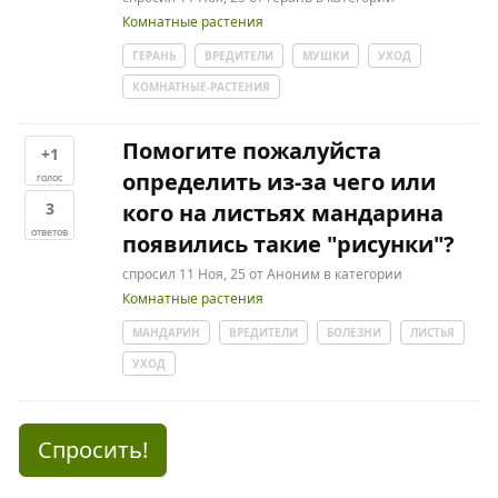
Комнатные растения
ГЕРАНЬ
ВРЕДИТЕЛИ
МУШКИ
УХОД
КОМНАТНЫЕ-РАСТЕНИЯ
Помогите пожалуйста
+1
определить из-за чего или
голос
3
кого на листьях мандарина
ответов
появились такие "рисунки"?
спросил
11 Ноя, 25
от
Аноним
в категории
Комнатные растения
МАНДАРИН
ВРЕДИТЕЛИ
БОЛЕЗНИ
ЛИСТЬЯ
УХОД
Спросить!