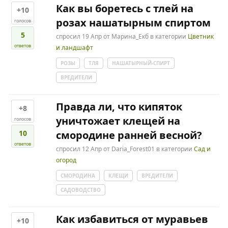
Как вы боретесь с тлей на
+10
розах нашатырным спиртом
голосов
5
спросил
19 Апр
от
Марина_Екб
в категории
Цветник
ответов
и ландшафт
РОЗЫ
ТЛЯ
НАШАТЫРНЫЙ-СПИРТ
ВРЕДИТЕЛИ
Правда ли, что кипяток
+8
уничтожает клещей на
голосов
10
смородине ранней весной?
ответов
спросил
12 Апр
от
Daria_Forest01
в категории
Сад и
огород
СМОРОДИНА
КЛЕЩИ
ВРЕДИТЕЛИ
САДОВОДСТВО
Как избавиться от муравьев
+10