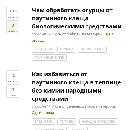
Чем обработать огурцы от
+13
паутинного клеща
голосов
7
биологическими средствами
ответов
спросил
19 Июль
от
dmitry86
в категории
Сад и
огород
ВРЕДИТЕЛИ
ОГУРЦЫ
БИОПРЕПАРАТЫ
ПАУТИННЫЙ-КЛЕЩ
Как избавиться от
+9
паутинного клеща в теплице
голосов
1
без химии народными
ответ
средствами
спросил
11 Июль
от
ЗеленыйДачник
в категории
Сад и огород
ВРЕДИТЕЛИ
ТЕПЛИЦА
НАРОДНЫЕ-СРЕДСТВА
ПАУТИННЫЙ-КЛЕЩ
БИО-САД