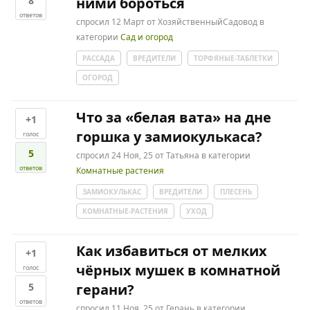
8
ними бороться
ответов
спросил
12 Март
от
ХозяйственныйСадовод
в
категории
Сад и огород
РАССАДА
ВРЕДИТЕЛИ
ТОРФЯНЫЕ-ТАБЛЕТКИ
ОГОРОД
Что за «белая вата» на дне
+1
горшка у замиокулькаса?
голос
5
спросил
24 Ноя, 25
от
Татьяна
в категории
ответов
Комнатные растения
ЗАМИОКУЛЬКАС
ВРЕДИТЕЛИ
ПЛЕСЕНЬ
КОМНАТНЫЕ-РАСТЕНИЯ
УХОД
Как избавиться от мелких
+1
чёрных мушек в комнатной
голос
5
герани?
ответов
спросил
11 Ноя, 25
от
Герань
в категории