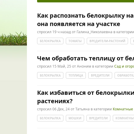
Как распознать белокрылку на
она появляется на участке
спросил
19 ч
назад
от
Галина_Николаевна
в категори
БЕЛОКРЫЛКА
ТОМАТЫ
ВРЕДИТЕЛИ-РАСТЕНИЙ
Чем обработать теплицу от б
спросил
15 Май, 25
от
Аноним
в категории
Сад и огор
БЕЛОКРЫЛКА
ТЕПЛИЦА
ВРЕДИТЕЛИ
ОБРАБОТК
Как избавиться от белокрылк
растениях?
спросил
06 Дек, 24
от
Татьяна
в категории
Комнатные 
БЕЛОКРЫЛКА
МОШКИ
ВРЕДИТЕЛИ
КОМНАТНЫЕ