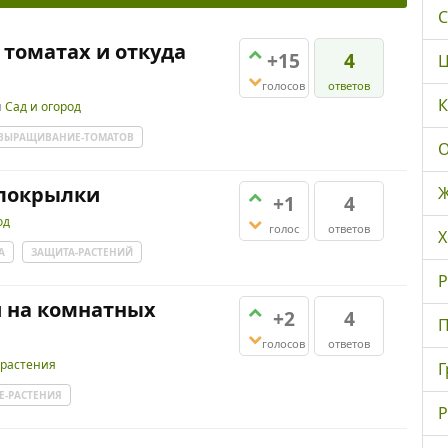
С
 томатах и откуда
+15
4
Ц
голосов
ответов
К
и
Сад и огород
ВЫРАЩИВАНИЕ-ТОМАТОВ
О
елокрылки
Ж
+1
4
од
голос
ответов
Х
А
ЗАЩИТА-РАСТЕНИЙ
Р
и на комнатных
+2
4
П
голосов
ответов
растения
Г
-РАСТЕНИЯ
Р