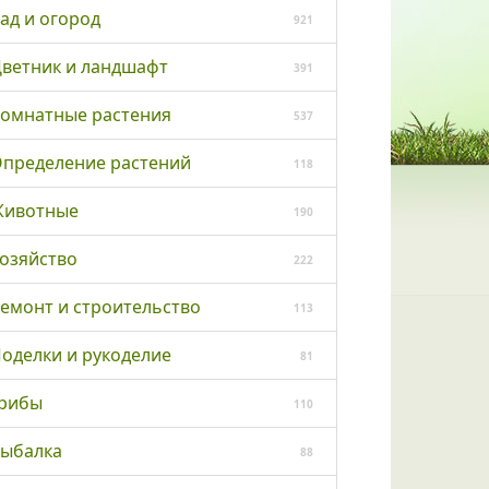
ад и огород
921
ветник и ландшафт
391
омнатные растения
537
пределение растений
118
ивотные
190
озяйство
222
емонт и строительство
113
оделки и рукоделие
81
рибы
110
ыбалка
88