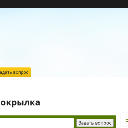
адать вопрос
локрылка