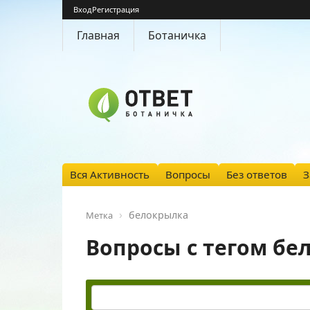
Вход
Регистрация
Главная
Ботаничка
Вся Активность
Вопросы
Без ответов
З
белокрылка
Метка
Вопросы с тегом бе