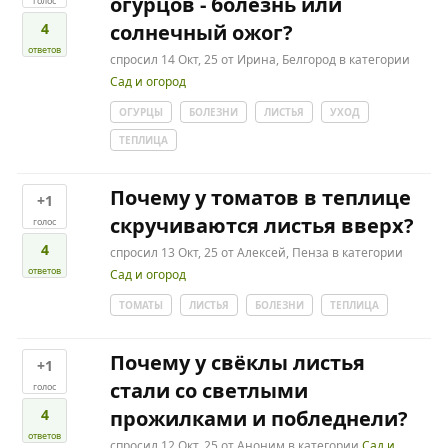
огурцов - болезнь или
голос
4
солнечный ожог?
ответов
спросил
14 Окт, 25
от
Ирина, Белгород
в категории
Сад и огород
ОГУРЦЫ
БОЛЕЗНИ
ЛИСТЬЯ
УХОД
ТЕПЛИЦА
Почему у томатов в теплице
+1
скручиваются листья вверх?
голос
4
спросил
13 Окт, 25
от
Алексей, Пенза
в категории
ответов
Сад и огород
ТОМАТЫ
ЛИСТЬЯ
БОЛЕЗНИ
ТЕПЛИЦА
Почему у свёклы листья
+1
стали со светлыми
голос
4
прожилками и побледнели?
ответов
спросил
12 Окт, 25
от
Аноним
в категории
Сад и