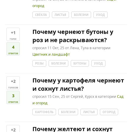
огород
СВЁКЛА
ЛИСТЬЯ
БОЛЕЗНИ
УХОД
Почему чернеют бутоны у
+1
роз и не раскрываются?
голос
4
спросил
11 Окт, 25
от
Лена, Тула
в категории
ответов
Цветник и ландшафт
РОЗЫ
БОЛЕЗНИ
БУТОНЫ
УХОД
Почему у картофеля чернеют
+2
и сохнут листья?
голосов
3
спросил
15 Сен, 25
от
Сергей, Курск
в категории
Сад
ответов
и огород
КАРТОФЕЛЬ
БОЛЕЗНИ
ЛИСТЬЯ
ОГОРОД
Почему желтеют и сохнут
+2