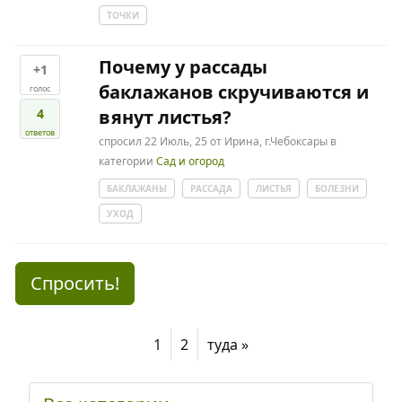
ТОЧКИ
Почему у рассады
+1
баклажанов скручиваются и
голос
4
вянут листья?
ответов
спросил
22 Июль, 25
от
Ирина, г.Чебоксары
в
категории
Сад и огород
БАКЛАЖАНЫ
РАССАДА
ЛИСТЬЯ
БОЛЕЗНИ
УХОД
Спросить!
1
2
туда »