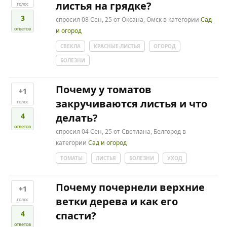
листья на грядке?
голос
3
спросил
08 Сен, 25
от
Оксана, Омск
в категории
Сад
ответов
и огород
СВЕКЛА
КРАСНЫЕ-ЛИСТЬЯ
ОГОРОД
БОЛЕЗНИ
Почему у томатов
+1
закручиваются листья и что
голос
4
делать?
ответов
спросил
04 Сен, 25
от
Светлана, Белгород
в
категории
Сад и огород
ТОМАТЫ
ЛИСТЬЯ
БОЛЕЗНИ
УХОД
Почему почернели верхние
+1
ветки дерева и как его
голос
4
спасти?
ответов