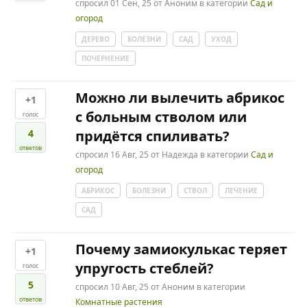
спросил
01 Сен, 25
от
Аноним
в категории
Сад и
огород
ДЕРЕВО
БОЛЕЗНИ
САД
УХОД
ПОЧЕРНЕНИЕ
Можно ли вылечить абрикос
+1
с больным стволом или
голос
4
придётся спиливать?
ответов
спросил
16 Авг, 25
от
Надежда
в категории
Сад и
огород
АБРИКОС
БОЛЕЗНИ
СТВОЛ
ЛЕЧЕНИЕ
САД
Почему замиокулькас теряет
+1
упругость стеблей?
голос
5
спросил
10 Авг, 25
от
Аноним
в категории
ответов
Комнатные растения