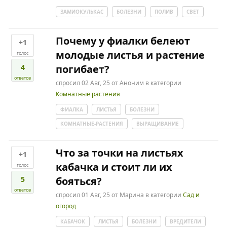
ЗАМИОКУЛЬКАС
БОЛЕЗНИ
ПОЛИВ
СВЕТ
Почему у фиалки белеют
+1
молодые листья и растение
голос
4
погибает?
ответов
спросил
02 Авг, 25
от
Аноним
в категории
Комнатные растения
ФИАЛКА
ЛИСТЬЯ
БОЛЕЗНИ
КОМНАТНЫЕ-РАСТЕНИЯ
ВЫРАЩИВАНИЕ
Что за точки на листьях
+1
кабачка и стоит ли их
голос
5
бояться?
ответов
спросил
01 Авг, 25
от
Марина
в категории
Сад и
огород
КАБАЧОК
ЛИСТЬЯ
БОЛЕЗНИ
ВРЕДИТЕЛИ