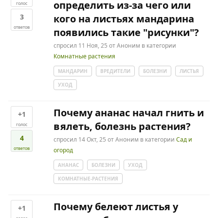
определить из-за чего или
голос
3
кого на листьях мандарина
ответов
появились такие "рисунки"?
спросил
11 Ноя, 25
от
Аноним
в категории
Комнатные растения
МАНДАРИН
ВРЕДИТЕЛИ
БОЛЕЗНИ
ЛИСТЬЯ
УХОД
Почему ананас начал гнить и
+1
вялеть, болезнь растения?
голос
4
спросил
14 Окт, 25
от
Аноним
в категории
Сад и
ответов
огород
АНАНАС
БОЛЕЗНИ
УХОД
КОМНАТНЫЕ-РАСТЕНИЯ
Почему белеют листья у
+1