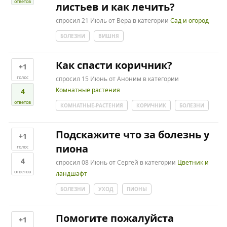
ответов
листьев и как лечить?
спросил
21 Июль
от
Вера
в категории
Сад и огород
БОЛЕЗНИ
ВИШНЯ
Как спасти коричник?
+1
голос
спросил
15 Июнь
от
Аноним
в категории
Комнатные растения
4
ответов
КОМНАТНЫЕ-РАСТЕНИЯ
КОРИЧНИК
БОЛЕЗНИ
Подскажите что за болезнь у
+1
пиона
голос
4
спросил
08 Июнь
от
Сергей
в категории
Цветник и
ответов
ландшафт
БОЛЕЗНИ
УХОД
ПИОНЫ
Помогите пожалуйста
+1