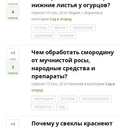
нижние листья у огурцов?
голосов
4
спросил
15 Сен, 25
от
Мария, г. Воронеж
в
ответов
категории
Сад и огород
ОГУРЦЫ
ЛИСТЬЯ
ПОЖЕЛТЕНИЕ
УДОБРЕНИЯ
БОЛЕЗНИ
Чем обработать смородину
+1
от мучнистой росы,
голос
3
народные средства и
ответов
препараты?
спросил
13 Сен, 25
от
Николай
в категории
Сад и
огород
СМОРОДИНА
БОЛЕЗНИ
МУЧНИСТАЯ-РОСА
ОБРАБОТКА
САД
Почему у свеклы краснеют
+1