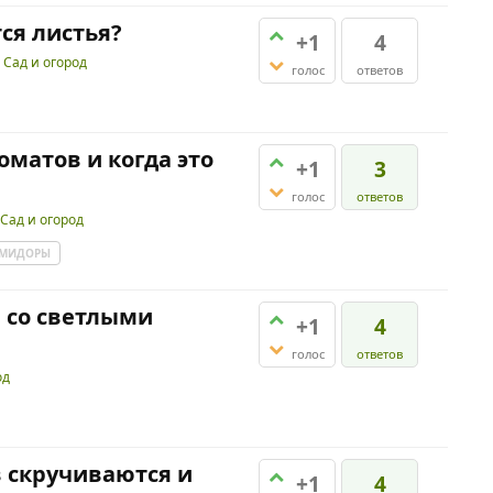
ся листья?
+1
4
и
Сад и огород
голос
ответов
оматов и когда это
+1
3
голос
ответов
Сад и огород
МИДОРЫ
и со светлыми
+1
4
голос
ответов
од
 скручиваются и
+1
4