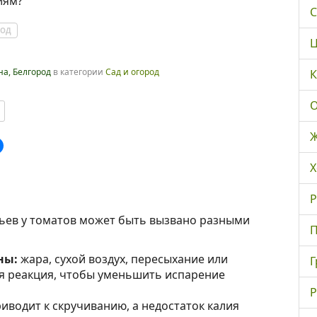
иям?
С
ХОД
Ц
на, Белгород
в категории
Сад и огород
К
О
Ж
Х
Р
тьев у томатов может быть вызвано разными
П
ны:
жара, сухой воздух, пересыхание или
Г
я реакция, чтобы уменьшить испарение
Р
иводит к скручиванию, а недостаток калия