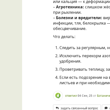
или кальция — к деформации
–
Агротехника:
слишком жёс
при рыхлении.
–
Болезни и вредители:
вир
инфекции, тля, белокрылка —
обесцвечивание.
Что делать:
Следить за регулярным, 
Исключить перекорм азо
удобрения.
Проветривать теплицу, з
Если есть подозрение на
листьев и при необходим
ответил
04 Сен, 25
от
Ботанич
задать связанный вопрос