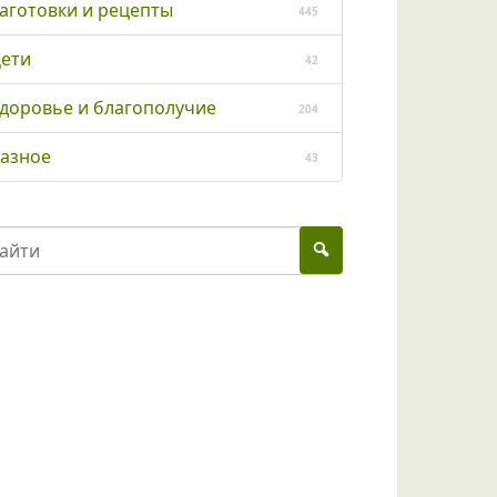
аготовки и рецепты
445
ети
42
доровье и благополучие
204
азное
43