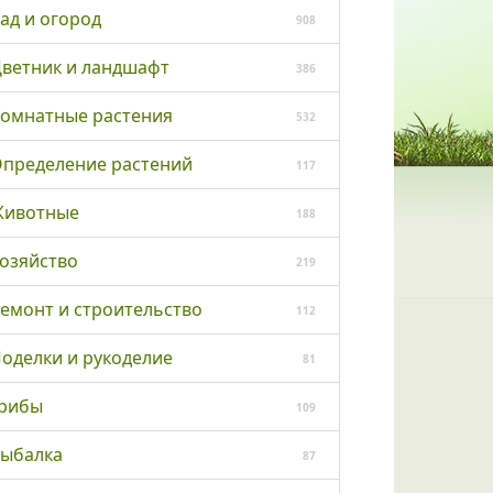
ад и огород
908
ветник и ландшафт
386
омнатные растения
532
пределение растений
117
ивотные
188
озяйство
219
емонт и строительство
112
оделки и рукоделие
81
рибы
109
ыбалка
87