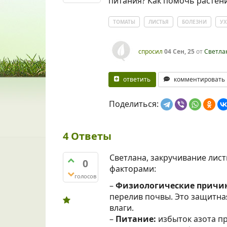
питания? Как помочь растен
ТОМАТЫ
ЛИСТЬЯ
БОЛЕЗНИ
У
спросил
04 Сен, 25
от
Светла
ответить
комментировать
Поделиться:
4
Ответы
Светлана, закручивание лис
0
факторами:
голосов
–
Физиологические причи
перелив почвы. Это защитна
влаги.
–
Питание:
избыток азота пр