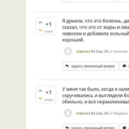
Я думала, что это болезнь, 
+1
сказал, что это от жары и л
голос
навозом и добавила зольный
хороший.
ответил
04 Сен, 25
от
Аноним
задать связанный вопрос
У меня так было, когда я за
+1
скручивались и выглядели бо
голос
обильно, и всё нормализова
ответил
04 Сен, 25
от
Марина
задать связанный вопрос