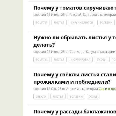
Почему у томатов скручивают
спросил
04 Июль, 25
от
Андрей, Белгород
в категори
ТОМАТЫ
ЛИСТЬЯ
СКРУЧИВАЮТСЯ
БОЛЕЗНИ
Нужно ли обрывать листья у т
делать?
спросил
22 Июль, 25
от
Светлана, Калуга
в категории
ТОМАТЫ
ЛИСТЬЯ
ФОРМИРОВКА
УХОД
ПО
Почему у свёклы листья стал
прожилками и побледнели?
спросил
12 Окт, 25
от
Аноним
в категории
Сад и огор
СВЁКЛА
ЛИСТЬЯ
БОЛЕЗНИ
УХОД
Почему у рассады баклажанов