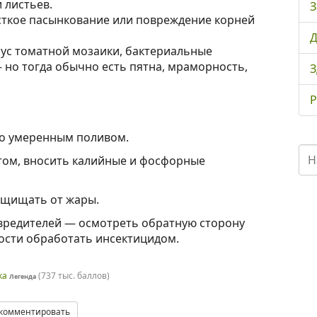
 листьев.
З
ткое пасынкование или повреждение корней
Д
ус томатной мозаики, бактериальные
 но тогда обычно есть пятна, мраморность,
З
Р
но умеренным поливом.
том, вносить калийные и фосфорные
ащищать от жары.
 вредителей — осмотреть обратную сторону
ости обработать инсектицидом.
ка
(
737 тыс.
баллов)
Легенда
комментировать