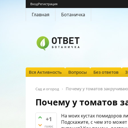
Вход
Регистрация
Главная
Ботаничка
Вся Активность
Вопросы
Без ответов
З
Почему у томатов закручивают
Сад и огород
Почему у томатов з
На моих кустах помидоров ли
+1
Подскажите, с чем это может
голос