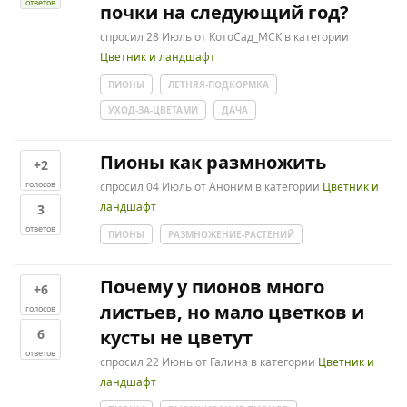
ответов
почки на следующий год?
спросил
28 Июль
от
КотоСад_МСК
в категории
Цветник и ландшафт
ПИОНЫ
ЛЕТНЯЯ-ПОДКОРМКА
УХОД-ЗА-ЦВЕТАМИ
ДАЧА
Пионы как размножить
+2
голосов
спросил
04 Июль
от
Аноним
в категории
Цветник и
ландшафт
3
ответов
ПИОНЫ
РАЗМНОЖЕНИЕ-РАСТЕНИЙ
Почему у пионов много
+6
листьев, но мало цветков и
голосов
6
кусты не цветут
ответов
спросил
22 Июнь
от
Галина
в категории
Цветник и
ландшафт