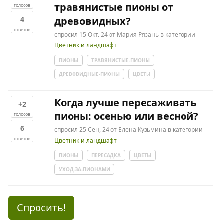
травянистые пионы от
голосов
4
древовидных?
ответов
спросил
15 Окт, 24
от
Мария Рязань
в категории
Цветник и ландшафт
ПИОНЫ
ТРАВЯНИСТЫЕ-ПИОНЫ
ДРЕВОВИДНЫЕ-ПИОНЫ
ЦВЕТЫ
Когда лучше пересаживать
+2
пионы: осенью или весной?
голосов
6
спросил
25 Сен, 24
от
Елена Кузьмина
в категории
ответов
Цветник и ландшафт
ПИОНЫ
ПЕРЕСАДКА
ЦВЕТЫ
УХОД-ЗА-ПИОНАМИ
Спросить!