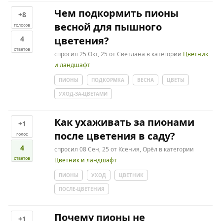
Чем подкормить пионы
+8
весной для пышного
голосов
4
цветения?
ответов
спросил
25 Окт, 25
от
Светлана
в категории
Цветник
и ландшафт
ПИОНЫ
ПОДКОРМКА
ВЕСНА
ЦВЕТЫ
УХОД-ЗА-ЦВЕТАМИ
Как ухаживать за пионами
+1
после цветения в саду?
голос
4
спросил
08 Сен, 25
от
Ксения, Орёл
в категории
ответов
Цветник и ландшафт
ПИОНЫ
УХОД
ЦВЕТНИК
ПОСЛЕ-ЦВЕТЕНИЯ
Почему пионы не
+1