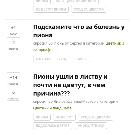
ПИОНЫ
ВЫРАЩИВАНИЕ-ПИОНОВ
НЕ-ЦВЕТУТ-ПИОНЫ
УХОД-ЗА-ЦВЕТАМИ
Подскажите что за болезнь у
+1
пиона
голос
4
спросил
08 Июнь
от
Сергей
в категории
Цветник и
ответов
ландшафт
БОЛЕЗНИ
УХОД
ПИОНЫ
Пионы ушли в листву и
+14
почти не цветут, в чем
голосов
6
причина???
ответов
спросил
20 Янв
от
УДачныйМастер
в категории
Цветник и ландшафт
ПИОНЫ
НЕ-ЦВЕТУТ
УХОД-ЗА-ЦВЕТАМИ
ПОДКОРМКА-ЦВЕТОВ
МНОГОЛЕТНИКИ