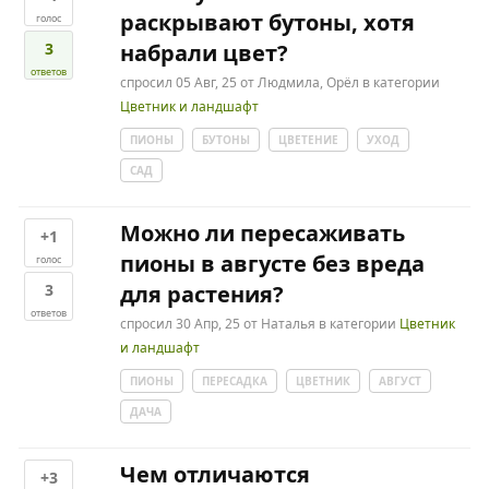
раскрывают бутоны, хотя
голос
3
набрали цвет?
ответов
спросил
05 Авг, 25
от
Людмила, Орёл
в категории
Цветник и ландшафт
ПИОНЫ
БУТОНЫ
ЦВЕТЕНИЕ
УХОД
САД
Можно ли пересаживать
+1
пионы в августе без вреда
голос
3
для растения?
ответов
спросил
30 Апр, 25
от
Наталья
в категории
Цветник
и ландшафт
ПИОНЫ
ПЕРЕСАДКА
ЦВЕТНИК
АВГУСТ
ДАЧА
Чем отличаются
+3