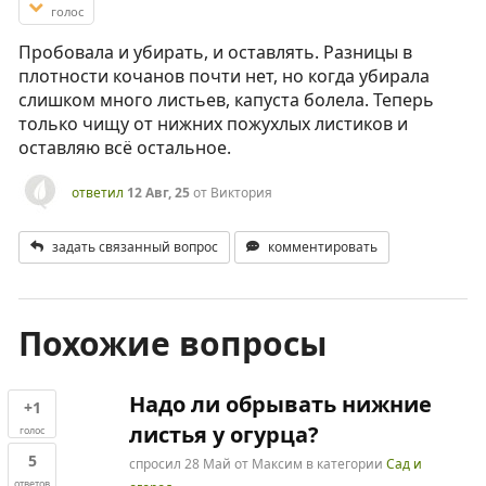
голос
Пробовала и убирать, и оставлять. Разницы в
плотности кочанов почти нет, но когда убирала
слишком много листьев, капуста болела. Теперь
только чищу от нижних пожухлых листиков и
оставляю всё остальное.
ответил
12 Авг, 25
от
Виктория
задать связанный вопрос
комментировать
Похожие вопросы
Надо ли обрывать нижние
+1
листья у огурца?
голос
5
спросил
28 Май
от
Максим
в категории
Сад и
ответов