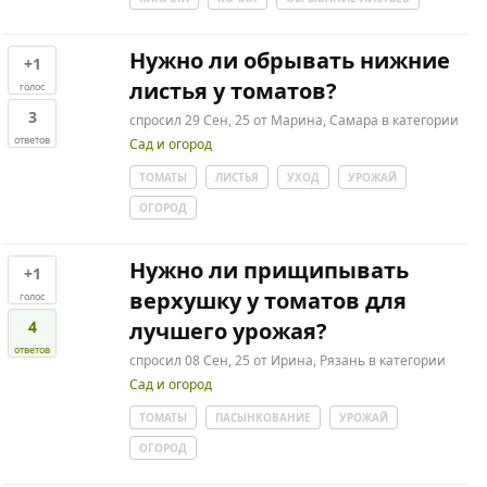
Нужно ли обрывать нижние
+1
листья у томатов?
голос
3
спросил
29 Сен, 25
от
Марина, Самара
в категории
ответов
Сад и огород
ТОМАТЫ
ЛИСТЬЯ
УХОД
УРОЖАЙ
ОГОРОД
Нужно ли прищипывать
+1
верхушку у томатов для
голос
4
лучшего урожая?
ответов
спросил
08 Сен, 25
от
Ирина, Рязань
в категории
Сад и огород
ТОМАТЫ
ПАСЫНКОВАНИЕ
УРОЖАЙ
ОГОРОД