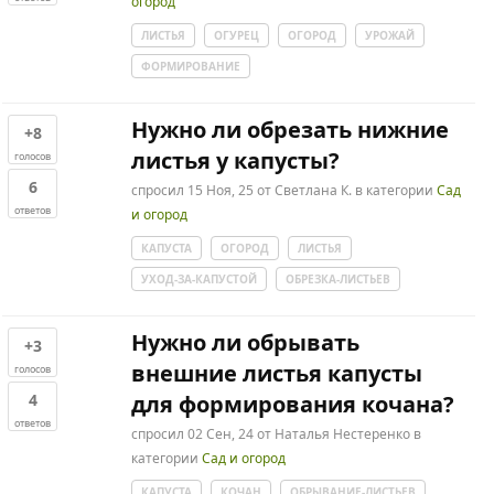
огород
ЛИСТЬЯ
ОГУРЕЦ
ОГОРОД
УРОЖАЙ
ФОРМИРОВАНИЕ
Нужно ли обрезать нижние
+8
листья у капусты?
голосов
6
спросил
15 Ноя, 25
от
Светлана К.
в категории
Сад
ответов
и огород
КАПУСТА
ОГОРОД
ЛИСТЬЯ
УХОД-ЗА-КАПУСТОЙ
ОБРЕЗКА-ЛИСТЬЕВ
Нужно ли обрывать
+3
внешние листья капусты
голосов
4
для формирования кочана?
ответов
спросил
02 Сен, 24
от
Наталья Нестеренко
в
категории
Сад и огород
КАПУСТА
КОЧАН
ОБРЫВАНИЕ-ЛИСТЬЕВ