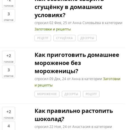
сгущёнку в домашних
голосов
3
условиях?
ответов
спросил
02 Фев, 25
от
Анна Соловьёва
в категории
Заготовки и рецепты
РЕЦЕПТ
СГУЩЁНКА
ДЕСЕРТЫ
Как приготовить домашнее
+2
мороженое без
голосов
3
мороженицы?
ответов
спросил
09 Дек, 24
от
Анна
в категории
Заготовки
и рецепты
МОРОЖЕНОЕ
ДЕСЕРТЫ
РЕЦЕПТ
Как правильно растопить
+2
шоколад?
голосов
4
спросил
22 Ноя, 24
от
Анастасия
в категории