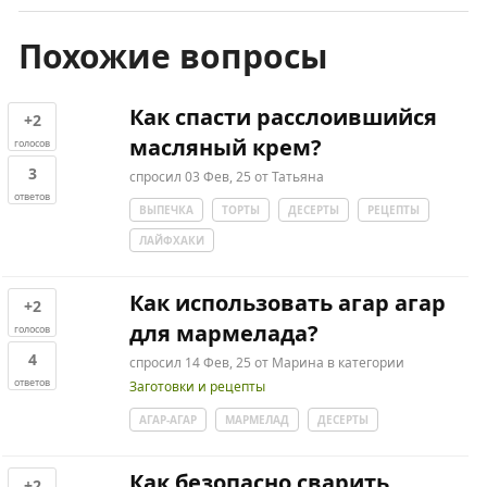
Похожие вопросы
Как спасти расслоившийся
+2
масляный крем?
голосов
3
спросил
03 Фев, 25
от
Татьяна
ответов
ВЫПЕЧКА
ТОРТЫ
ДЕСЕРТЫ
РЕЦЕПТЫ
ЛАЙФХАКИ
Как использовать агар агар
+2
для мармелада?
голосов
4
спросил
14 Фев, 25
от
Марина
в категории
ответов
Заготовки и рецепты
АГАР-АГАР
МАРМЕЛАД
ДЕСЕРТЫ
Как безопасно сварить
+2