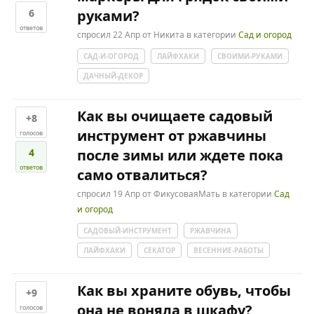
6
руками?
ответов
спросил
22 Апр
от
Никита
в категории
Сад и огород
САД-И-ОГОРОД
ЛАЙФХАКИ
СВОИМИ-РУКАМИ
ДАЧНЫЙ-ДЕКОР
Как вы очищаете садовый
+8
инструмент от ржавчины
голосов
4
после зимы или ждете пока
ответов
само отвалиться?
спросил
19 Апр
от
ФикусоваяМать
в категории
Сад
и огород
САДОВЫЙ-ИНСТРУМЕНТ
РЖАВЧИНА
ЛАЙФХАКИ
СЕКАТОР
ВЕСЕННИЕ-РАБОТЫ
Как вы храните обувь, чтобы
+9
она не воняла в шкафу?
голосов