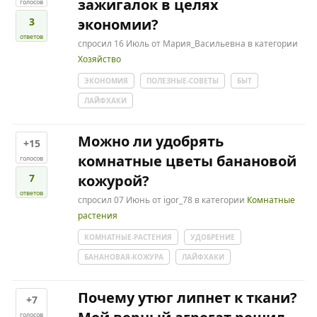
зажигалок в целях
голосов
3
экономии?
ответов
спросил
16 Июль
от
Мария_Васильевна
в категории
Хозяйство
ЭКОНОМИЯ
ПОЛЕЗНЫЕ-СОВЕТЫ
БЫТ
ЛАЙФХАКИ
Можно ли удобрять
+15
комнатные цветы банановой
голосов
7
кожурой?
ответов
спросил
07 Июнь
от
igor_78
в категории
Комнатные
растения
КОМНАТНЫЕ-РАСТЕНИЯ
УДОБРЕНИЕ
БАНАНОВАЯ-КОЖУРА
ЛАЙФХАКИ
Почему утюг липнет к ткани?
+7
голосов