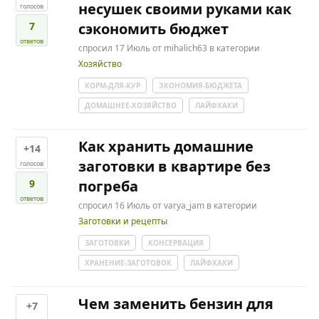
несушек своими руками как
голосов
7
сэкономить бюджет
ответов
спросил
17 Июль
от
mihalich63
в категории
Хозяйство
КОРМ-ДЛЯ-КУР
ЭКОНОМИЯ-БЮДЖЕТА
ДОМАШНЕЕ-ХОЗЯЙСТВО
ЛАЙФХАКИ
Как хранить домашние
+14
заготовки в квартире без
голосов
9
погреба
ответов
спросил
16 Июль
от
varya_jam
в категории
Заготовки и рецепты
ЗАГОТОВКИ
КОНСЕРВАЦИЯ
ХРАНЕНИЕ-ЗАГОТОВОК
ЛАЙФХАКИ
Чем заменить бензин для
+7