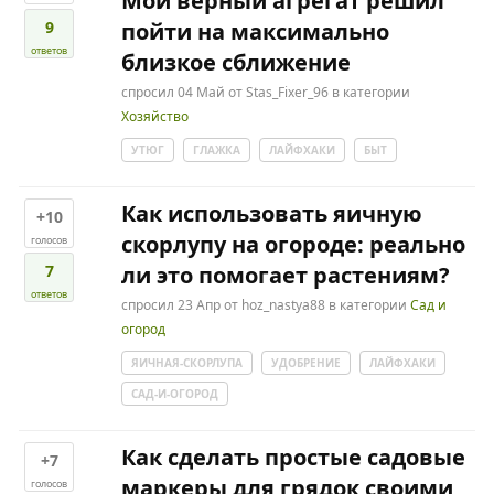
Мой верный агрегат решил
9
пойти на максимально
ответов
близкое сближение
спросил
04 Май
от
Stas_Fixer_96
в категории
Хозяйство
УТЮГ
ГЛАЖКА
ЛАЙФХАКИ
БЫТ
Как использовать яичную
+10
скорлупу на огороде: реально
голосов
7
ли это помогает растениям?
ответов
спросил
23 Апр
от
hoz_nastya88
в категории
Сад и
огород
ЯИЧНАЯ-СКОРЛУПА
УДОБРЕНИЕ
ЛАЙФХАКИ
САД-И-ОГОРОД
Как сделать простые садовые
+7
маркеры для грядок своими
голосов