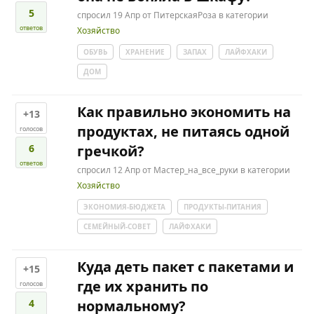
5
спросил
19 Апр
от
ПитерскаяРоза
в категории
ответов
Хозяйство
ОБУВЬ
ХРАНЕНИЕ
ЗАПАХ
ЛАЙФХАКИ
ДОМ
Как правильно экономить на
+13
продуктах, не питаясь одной
голосов
6
гречкой?
ответов
спросил
12 Апр
от
Мастер_на_все_руки
в категории
Хозяйство
ЭКОНОМИЯ-БЮДЖЕТА
ПРОДУКТЫ-ПИТАНИЯ
СЕМЕЙНЫЙ-СОВЕТ
ЛАЙФХАКИ
Куда деть пакет с пакетами и
+15
где их хранить по
голосов
4
нормальному?