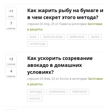
Как жарить рыбу на бумаге и
+1
в чем секрет этого метода?
голос
7
спросил
03 Апр, 25
от
Павел
в категории
Заготовки
ответов
и рецепты
РЫБА
ЖАРЕНАЯ-РЫБА
ЛАЙФХАКИ
ЖАРКА
СКОВОРОДА
Как ускорить созревание
+2
авокадо в домашних
голосов
4
условиях?
ответов
спросил
03 Фев, 25
от
Антон
в категории
Заготовки
и рецепты
АВОКАДО
СОЗРЕВАНИЕ
ЛАЙФХАКИ
ФРУКТЫ