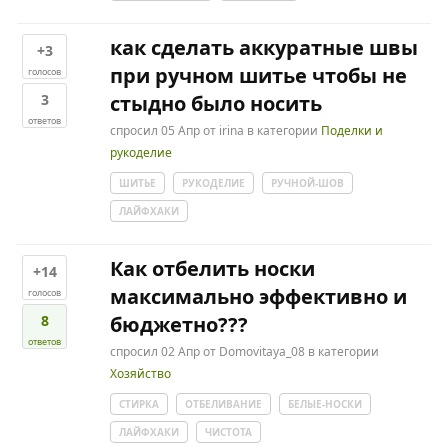
как сделать аккуратные швы
+3
при ручном шитье чтобы не
голосов
3
стыдно было носить
ответов
спросил
05 Апр
от
irina
в категории
Поделки и
рукоделие
ШИТЬЕ
РУКОДЕЛИЕ
РУЧНОЙ-ШОВ
ЛАЙФХАКИ
Как отбелить носки
+14
максимально эффективно и
голосов
8
бюджетно???
ответов
спросил
02 Апр
от
Domovitaya_08
в категории
Хозяйство
СТИРКА
ОТБЕЛИВАНИЕ
БЕЛЫЕ-НОСКИ
ЛАЙФХАКИ
ЧИСТОТА