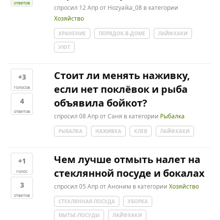
ответов
спросил
12 Апр
от
Hozyaika_08
в категории
Хозяйство
ХРАНЕНИЕ
ПОРЯДОК-В-ДОМЕ
ЛАЙФХАКИ
УЮТ
Стоит ли менять наживку,
+3
если нет поклёвок и рыба
голосов
4
объявила бойкот?
ответов
спросил
08 Апр
от
Саня
в категории
Рыбалка
РЫБАЛКА
НАЖИВКА
КЛЕВ
ЛАЙФХАКИ
Чем лучше отмыть налет на
+1
стеклянной посуде и бокалах
голос
3
спросил
05 Апр
от
Аноним
в категории
Хозяйство
ответов
СТЕКЛЯННАЯ-ПОСУДА
УБОРКА
МЫТЬЕ-ПОСУДЫ
ЛАЙФХАКИ