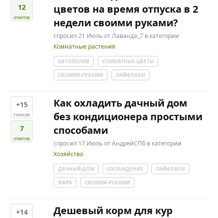
12
цветов на время отпуска в 2
ответов
недели своими руками?
спросил
21 Июль
от
Лаванда_7
в категории
Комнатные растения
АВТОПОЛИВ
КОМНАТНЫЕ-ЦВЕТЫ
СВОИМИ-РУКАМИ
ЛАЙФХАКИ
Как охладить дачный дом
+15
без кондиционера простыми
голосов
7
способами
ответов
спросил
17 Июль
от
АндрейСПб
в категории
Хозяйство
ДАЧНЫЙ-ДОМ
ОХЛАЖДЕНИЕ
ЛАЙФХАКИ
ЖАРА
СВОИМИ-РУКАМИ
Дешевый корм для кур
+14