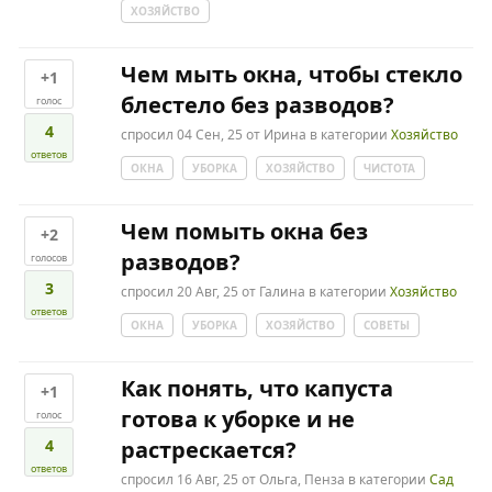
ХОЗЯЙСТВО
Чем мыть окна, чтобы стекло
+1
блестело без разводов?
голос
4
спросил
04 Сен, 25
от
Ирина
в категории
Хозяйство
ответов
ОКНА
УБОРКА
ХОЗЯЙСТВО
ЧИСТОТА
Чем помыть окна без
+2
разводов?
голосов
3
спросил
20 Авг, 25
от
Галина
в категории
Хозяйство
ответов
ОКНА
УБОРКА
ХОЗЯЙСТВО
СОВЕТЫ
Как понять, что капуста
+1
готова к уборке и не
голос
4
растрескается?
ответов
спросил
16 Авг, 25
от
Ольга, Пенза
в категории
Сад