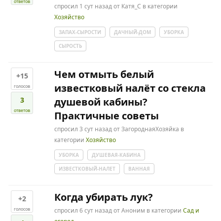
ответов
спросил
1 сут
назад
от
Катя_С
в категории
Хозяйство
ЗАПАХ-СЫРОСТИ
ДАЧНЫЙ-ДОМ
УБОРКА
СЫРОСТЬ
Чем отмыть белый
+15
известковый налёт со стекла
голосов
3
душевой кабины?
ответов
Практичные советы
спросил
3 сут
назад
от
ЗагороднаяХозяйка
в
категории
Хозяйство
УБОРКА
ДУШЕВАЯ-КАБИНА
ИЗВЕСТКОВЫЙ-НАЛЕТ
ВАННАЯ
Когда убирать лук?
+2
голосов
спросил
6 сут
назад
от
Аноним
в категории
Сад и