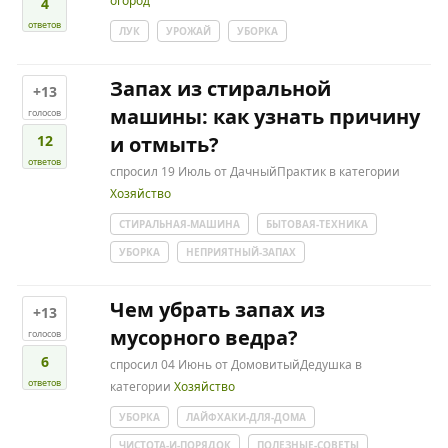
огород
4
ответов
ЛУК
УРОЖАЙ
УБОРКА
Запах из стиральной
+13
машины: как узнать причину
голосов
12
и отмыть?
ответов
спросил
19 Июль
от
ДачныйПрактик
в категории
Хозяйство
СТИРАЛЬНАЯ-МАШИНА
БЫТОВАЯ-ТЕХНИКА
УБОРКА
НЕПРИЯТНЫЙ-ЗАПАХ
Чем убрать запах из
+13
мусорного ведра?
голосов
6
спросил
04 Июнь
от
ДомовитыйДедушка
в
ответов
категории
Хозяйство
УБОРКА
ЛАЙФХАКИ-ДЛЯ-ДОМА
ЧИСТОТА-И-ПОРЯДОК
ПОЛЕЗНЫЕ-СОВЕТЫ