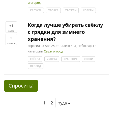
и огород
КАПУСТА
УБОРКА
УРОЖАЙ
СОВЕТЫ
Когда лучше убирать свёклу
+1
с грядки для зимнего
голос
5
хранения?
ответов
спросил
05 Авг, 25
от
Валентина, Чебоксары
в
категории
Сад и огород
СВЁКЛА
УБОРКА
ХРАНЕНИЕ
СРОКИ
ОГОРОД
Спросить!
1
2
туда »