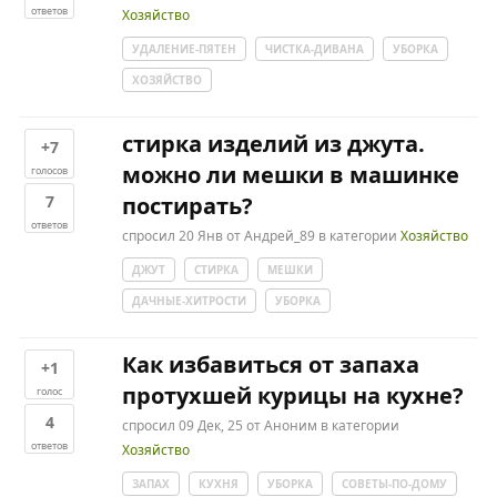
ответов
Хозяйство
УДАЛЕНИЕ-ПЯТЕН
ЧИСТКА-ДИВАНА
УБОРКА
ХОЗЯЙСТВО
стирка изделий из джута.
+7
можно ли мешки в машинке
голосов
7
постирать?
ответов
спросил
20 Янв
от
Андрей_89
в категории
Хозяйство
ДЖУТ
СТИРКА
МЕШКИ
ДАЧНЫЕ-ХИТРОСТИ
УБОРКА
Как избавиться от запаха
+1
протухшей курицы на кухне?
голос
4
спросил
09 Дек, 25
от
Аноним
в категории
ответов
Хозяйство
ЗАПАХ
КУХНЯ
УБОРКА
СОВЕТЫ-ПО-ДОМУ