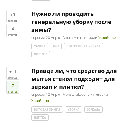
Нужно ли проводить
+3
генеральную уборку после
голосов
4
зимы?
ответов
спросил
28 Апр
от
Аноним
в категории
Хозяйство
УБОРКА
БЫТ
ГЕНЕРАЛЬНАЯ-УБОРКА
ЧИСТОТА
Правда ли, что средство для
+11
мытья стекол подходит для
голосов
7
зеркал и плитки?
ответов
спросил
12 Апр
от
MonsteraLover
в категории
Хозяйство
БЫТОВАЯ-ХИМИЯ
УБОРКА
ЗЕРКАЛА
ПЛИТКА