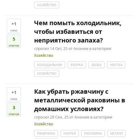
ХОЗЯЙСТВО
Чем помыть холодильник,
+1
чтобы избавиться от
голос
5
неприятного запаха?
ответов
спросил
14 Окт, 25
от
Аноним
в категории
Хозяйство
ХОЛОДИЛЬНИК
УБОРКА
ЗАПАХ
ЧИСТКА
ХОЗЯЙСТВО
Как убрать ржавчину с
+1
металлической раковины в
голос
3
домашних условиях?
ответов
спросил
29 Сен, 25
от
Аноним
в категории
Хозяйство
РЖАВЧИНА
УБОРКА
РАКОВИНА
МЕТАЛЛ