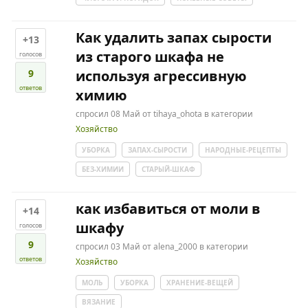
Как удалить запах сырости
+13
из старого шкафа не
голосов
9
используя агрессивную
ответов
химию
спросил
08 Май
от
tihaya_ohota
в категории
Хозяйство
УБОРКА
ЗАПАХ-СЫРОСТИ
НАРОДНЫЕ-РЕЦЕПТЫ
БЕЗ-ХИМИИ
СТАРЫЙ-ШКАФ
как избавиться от моли в
+14
шкафу
голосов
9
спросил
03 Май
от
alena_2000
в категории
ответов
Хозяйство
МОЛЬ
УБОРКА
ХРАНЕНИЕ-ВЕЩЕЙ
ВЯЗАНИЕ