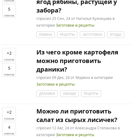
ягод рябины, растущей у
голосов
5
забора?
ответов
спросил
25 Сен, 24
от
Наталья Кузнецова
в
категории
Заготовки и рецепты
РЯБИНА
РЕЦЕПТЫ
ЗАГОТОВКИ
ЯГОДЫ
Из чего кроме картофеля
+2
можно приготовить
голосов
5
драники?
ответов
спросил
09 Дек, 24
от
Марина
в категории
Заготовки и рецепты
ДРАНИКИ
ОВОЩИ
РЕЦЕПТЫ
Можно ли приготовить
+2
салат из сырых лисичек?
голосов
4
спросил
12 Авг, 24
от
Александра Степанова
в
ответов
категории
Заготовки и рецепты