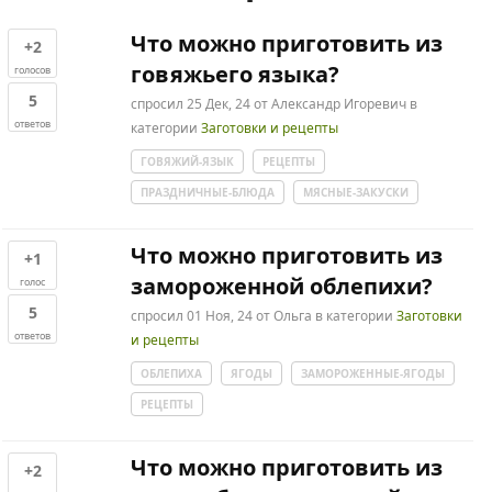
Что можно приготовить из
+2
говяжьего языка?
голосов
5
спросил
25 Дек, 24
от
Александр Игоревич
в
ответов
категории
Заготовки и рецепты
ГОВЯЖИЙ-ЯЗЫК
РЕЦЕПТЫ
ПРАЗДНИЧНЫЕ-БЛЮДА
МЯСНЫЕ-ЗАКУСКИ
Что можно приготовить из
+1
замороженной облепихи?
голос
5
спросил
01 Ноя, 24
от
Ольга
в категории
Заготовки
ответов
и рецепты
ОБЛЕПИХА
ЯГОДЫ
ЗАМОРОЖЕННЫЕ-ЯГОДЫ
РЕЦЕПТЫ
Что можно приготовить из
+2