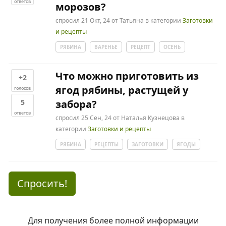
ответов
морозов?
спросил
21 Окт, 24
от
Татьяна
в категории
Заготовки
и рецепты
РЯБИНА
ВАРЕНЬЕ
РЕЦЕПТ
ОСЕНЬ
Что можно приготовить из
+2
ягод рябины, растущей у
голосов
5
забора?
ответов
спросил
25 Сен, 24
от
Наталья Кузнецова
в
категории
Заготовки и рецепты
РЯБИНА
РЕЦЕПТЫ
ЗАГОТОВКИ
ЯГОДЫ
Спросить!
Для получения более полной информации