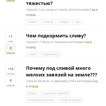
ответов
тяжестью?
спросил
2 сут
назад
от
masha_24
в категории
Сад и
огород
СЛИВА
УРОЖАЙ
ПЛОДЫ
САД
Чем подкормить сливу?
+1
голос
спросил
17 Июль
от
Аноним
в категории
Сад и
огород
3
ответов
СЛИВА
ПОДКОРМКА
Почему под сливой много
+14
мелких завязей на земле???
голосов
8
спросил
08 Июль
от
Дмитрий_СПб
в категории
Сад
ответов
и огород
СЛИВА
ОСЫПАНИЕ-ЗАВЯЗЕЙ
ПЛОДОВЫЕ-ДЕРЕВЬЯ
УХОД-ЗА-САДОМ