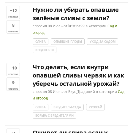
Нужно ли убирать опавшие
+12
зелёные сливы с земли?
голосов
8
спросил
08 Июль
от
kristina99
в категории
Сад и
ответов
огород
СЛИВА
ОПАВШИЕ-ПЛОДЫ
УХОД-ЗА-САДОМ
ВРЕДИТЕЛИ
Что делать, если внутри
+10
опавшей сливы червяк и как
голосов
9
уберечь остальной урожай?
ответов
спросил
08 Июль
от
Вкус_Традиций
в категории
Сад
и огород
СЛИВА
ВРЕДИТЕЛИ-САДА
УРОЖАЙ
БОРЬБА-С-ВРЕДИТЕЛЯМИ
Оживет ли слива если у