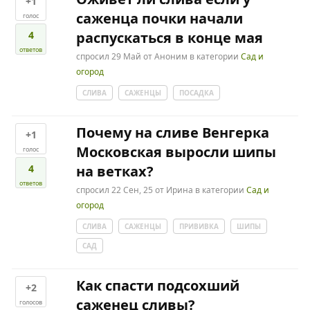
+1
саженца почки начали
голос
4
распускаться в конце мая
ответов
спросил
29 Май
от
Аноним
в категории
Сад и
огород
СЛИВА
САЖЕНЦЫ
ПОСАДКА
Почему на сливе Венгерка
+1
Московская выросли шипы
голос
4
на ветках?
ответов
спросил
22 Сен, 25
от
Ирина
в категории
Сад и
огород
СЛИВА
САЖЕНЦЫ
ПРИВИВКА
ШИПЫ
САД
Как спасти подсохший
+2
саженец сливы?
голосов