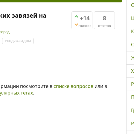
С
ких завязей на
+14
8
Ц
голосов
ответов
К
огород
УХОД-ЗА-САДОМ
О
Ж
Х
Р
ормации посмотрите в
списке вопросов
или в
улярных тегах
.
П
Г
Р