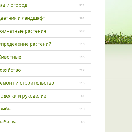
ад и огород
921
ветник и ландшафт
391
омнатные растения
537
пределение растений
118
ивотные
190
озяйство
222
емонт и строительство
113
оделки и рукоделие
81
рибы
110
ыбалка
88