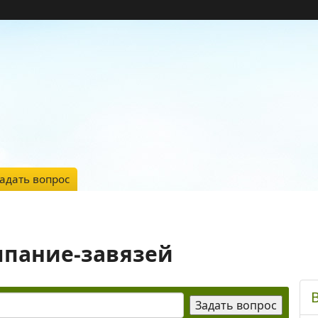
адать вопрос
ыпание-завязей