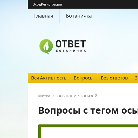
Вход
Регистрация
Главная
Ботаничка
Вся Активность
Вопросы
Без ответов
З
осыпание-завязей
Метка
Вопросы с тегом ос