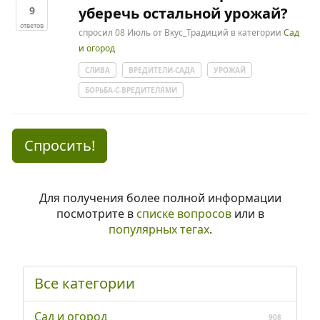
9
уберечь остальной урожай?
ответов
спросил
08 Июль
от
Вкус_Традиций
в категории
Сад
и огород
СЛИВА
ВРЕДИТЕЛИ-САДА
УРОЖАЙ
БОРЬБА-С-ВРЕДИТЕЛЯМИ
Спросить!
Для получения более полной информации
посмотрите в
списке вопросов
или в
популярных тегах
.
Все категории
Сад и огород
908