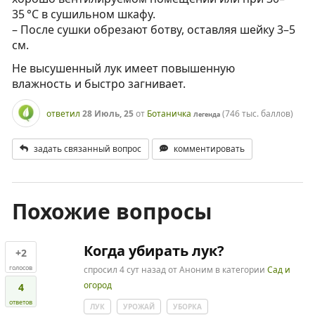
35 °C в сушильном шкафу.
– После сушки обрезают ботву, оставляя шейку 3–5
см.
Не высушенный лук имеет повышенную
влажность и быстро загнивает.
ответил
28 Июль, 25
от
Ботаничка
(
746 тыс.
баллов)
Легенда
задать связанный вопрос
комментировать
Похожие вопросы
Когда убирать лук?
+2
голосов
спросил
4 сут
назад
от
Аноним
в категории
Сад и
огород
4
ответов
ЛУК
УРОЖАЙ
УБОРКА