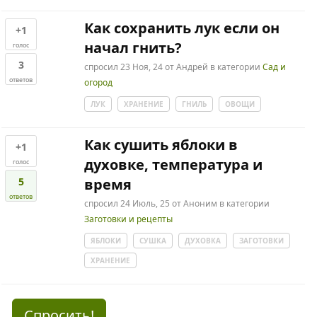
Как сохранить лук если он
+1
начал гнить?
голос
3
спросил
23 Ноя, 24
от
Андрей
в категории
Сад и
ответов
огород
ЛУК
ХРАНЕНИЕ
ГНИЛЬ
ОВОЩИ
Как сушить яблоки в
+1
духовке, температура и
голос
5
время
ответов
спросил
24 Июль, 25
от
Аноним
в категории
Заготовки и рецепты
ЯБЛОКИ
СУШКА
ДУХОВКА
ЗАГОТОВКИ
ХРАНЕНИЕ
Спросить!