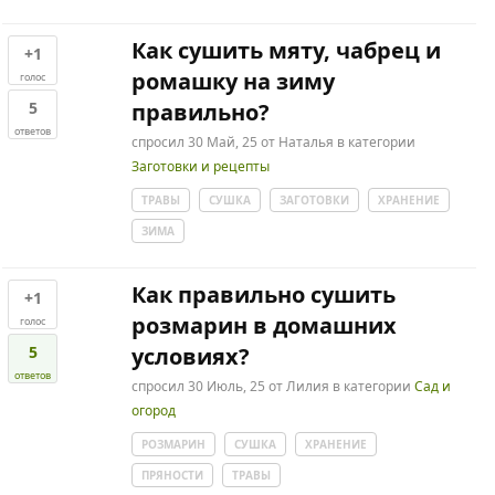
Как сушить мяту, чабрец и
+1
ромашку на зиму
голос
5
правильно?
ответов
спросил
30 Май, 25
от
Наталья
в категории
Заготовки и рецепты
ТРАВЫ
СУШКА
ЗАГОТОВКИ
ХРАНЕНИЕ
ЗИМА
Как правильно сушить
+1
розмарин в домашних
голос
5
условиях?
ответов
спросил
30 Июль, 25
от
Лилия
в категории
Сад и
огород
РОЗМАРИН
СУШКА
ХРАНЕНИЕ
ПРЯНОСТИ
ТРАВЫ