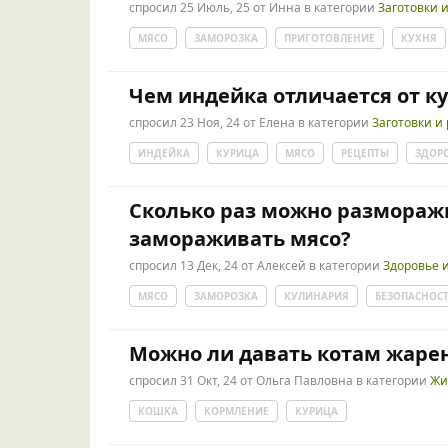
спросил
25 Июль, 25
от
Инна
в категории
Заготовки 
МЯСО
ЗАМОРОЗКА
ПРИГОТОВЛЕНИЕ
КУХНЯ
Чем индейка отличается от к
спросил
23 Ноя, 24
от
Елена
в категории
Заготовки и
ИНДЕЙКА
КУРИЦА
МЯСО
РЕЦЕПТЫ
ЗДОР
Сколько раз можно размораж
замораживать мясо?
спросил
13 Дек, 24
от
Алексей
в категории
Здоровье 
МЯСО
ЗАМОРОЗКА
КУЛИНАРИЯ
БЕЗОПАСНОС
Можно ли давать котам жаре
спросил
31 Окт, 24
от
Ольга Павловна
в категории
Жи
КОШКА
КОРМЛЕНИЕ
КУРИЦА