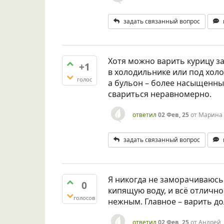
задать связанный вопрос
Хотя можно варить курицу з
+1
в холодильнике или под холо
голос
а бульон – более насыщенным
свариться неравномерно.
ответил
02 Фев, 25
от
Марина
задать связанный вопрос
Я никогда не заморачиваюсь 
0
кипящую воду, и всё отлично
голосов
нежным. Главное – варить до
ответил
02 Фев, 25
от
Андрей