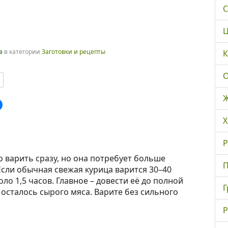
С
Ц
а
в категории
Заготовки и рецепты
К
О
Ж
Х
Р
варить сразу, но она потребует больше
П
Если обычная свежая курица варится 30–40
ло 1,5 часов. Главное – довести её до полной
Г
 осталось сырого мяса. Варите без сильного
Р