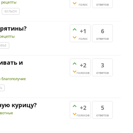
и рецепты
голос
ответов
БУЛЬОН
урятины?
+1
6
 рецепты
голос
ответов
ОВЬЕ
ивать и
+2
3
голосов
ответов
и благополучие
ТЬ
ную курицу?
+2
5
вотные
голосов
ответов