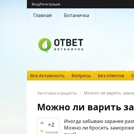
Вход
Регистрация
Главная
Ботаничка
Вся Активность
Вопросы
Без ответов
З
Можно ли варить замо
Заготовки и рецепты
Можно ли варить з
Иногда забываю заранее разм
+2
Можно ли бросить заморожен
голосов