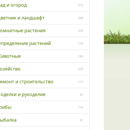
ад и огород
915
ветник и ландшафт
388
омнатные растения
535
пределение растений
118
ивотные
189
озяйство
220
емонт и строительство
113
оделки и рукоделие
81
рибы
110
ыбалка
87