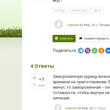
вкус?
КУРИЦА
ЗАМОРОЗКА
МЯСО
спросил
02 Фев, 25
от
Татьян
ответить
комментировать
Поделиться:
4
Ответы
Замороженную курицу можно 
+1
времени на приготовление. 
голос
минут, то замороженная – око
готовности, чтобы внутри не
кипения.
ответил
02 Фев, 25
от
Лёша