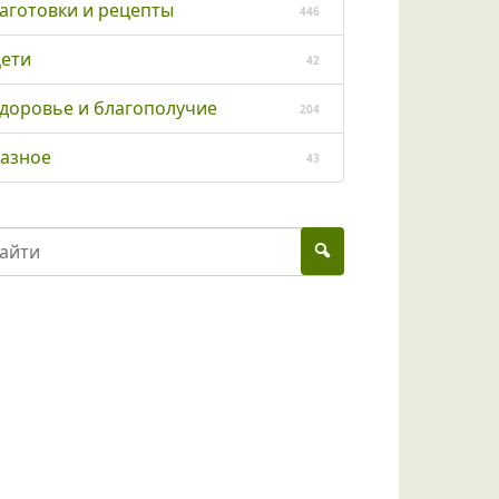
аготовки и рецепты
446
ети
42
доровье и благополучие
204
азное
43