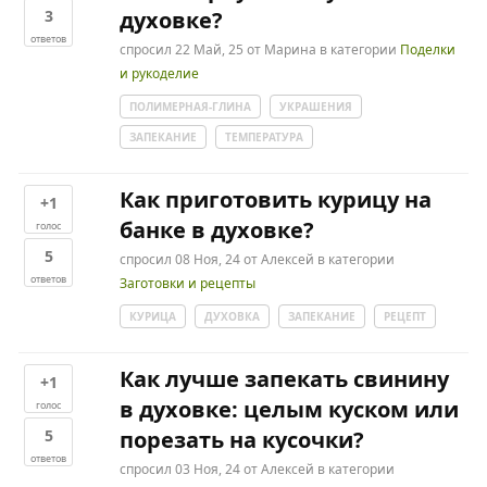
3
духовке?
ответов
спросил
22 Май, 25
от
Марина
в категории
Поделки
и рукоделие
ПОЛИМЕРНАЯ-ГЛИНА
УКРАШЕНИЯ
ЗАПЕКАНИЕ
ТЕМПЕРАТУРА
Как приготовить курицу на
+1
банке в духовке?
голос
5
спросил
08 Ноя, 24
от
Алексей
в категории
ответов
Заготовки и рецепты
КУРИЦА
ДУХОВКА
ЗАПЕКАНИЕ
РЕЦЕПТ
Как лучше запекать свинину
+1
в духовке: целым куском или
голос
5
порезать на кусочки?
ответов
спросил
03 Ноя, 24
от
Алексей
в категории