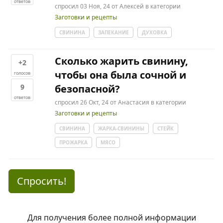
ответов
спросил
03 Ноя, 24
от
Алексей
в категории
Заготовки и рецепты
СВИНИНА
ЗАПЕКАНИЕ
ДУХОВКА
Сколько жарить свинину,
+2
чтобы она была сочной и
голосов
9
безопасной?
ответов
спросил
26 Окт, 24
от
Анастасия
в категории
Заготовки и рецепты
СВИНИНА
ЖАРКА-СВИНИНЫ
СТЕЙК
ПРОЖАРКА
МЯСО
Спросить!
Для получения более полной информации