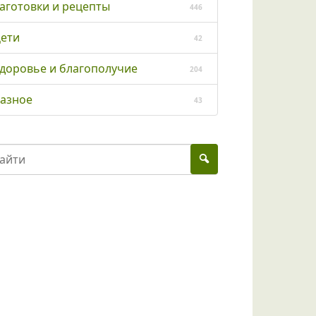
аготовки и рецепты
446
ети
42
доровье и благополучие
204
азное
43