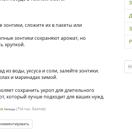
З
Д
 зонтики, сложите их в пакеты или
З
пные зонтики сохраняют аромат, но
Р
ть хрупкой.
 из воды, уксуса и соли, залейте зонтики.
олах и маринадах зимой.
воляет сохранить укроп для длительного
от, который лучше подходит для ваших нужд.
ка
(
754 тыс.
баллов)
Легенда
комментировать