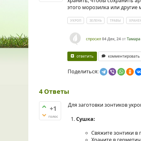
хранить, чтобы сохранить ар
этого морозилка или другие 
УКРОП
ЗЕЛЕНЬ
ТРАВЫ
ХРАНЕ
спросил
04 Дек, 24
от
Тамара
ответить
комментировать
Поделиться:
4
Ответы
Для заготовки зонтиков укро
+1
голос
Сушка:
Свяжите зонтики в п
Храните в герметич