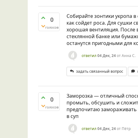
Собирайте зонтики укропа в 
0
как сойдет роса. Для сушки св
голосов
хорошая вентиляция. После 
стеклянной банке или бумажн
останутся пригодными для к
ответил
04 Дек, 24
от
Анна С.
задать связанный вопрос
Заморозка — отличный спосо
0
промыть, обсушить и сложить
голосов
предпочитаю замораживать 
в суп
ответил
04 Дек, 24
от
Пётр