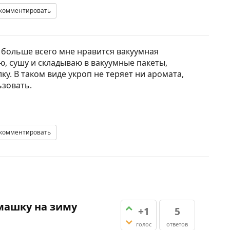
комментировать
 больше всего мне нравится вакуумная
ю, сушу и складываю в вакуумные пакеты,
ку. В таком виде укроп не теряет ни аромата,
ьзовать.
комментировать
омашку на зиму
+1
5
голос
ответов