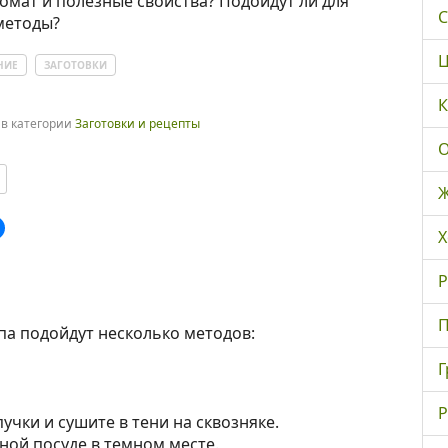
омат и полезные свойства? Подойдут ли для
С
методы?
Ц
НИЕ
ЗАГОТОВКИ
К
в категории
Заготовки и рецепты
О
Ж
Х
Р
П
па подойдут несколько методов:
Г
Р
учки и сушите в тени на сквозняке.
ной посуде в темном месте.