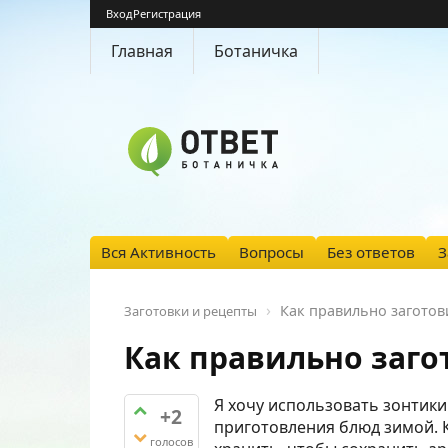
Вход
Регистрация
Главная
Ботаничка
Вся Активность
Вопросы
Без ответов
З
Как правильно заготов
Заготовки и рецепты
Как правильно заго
Я хочу использовать зонтики
+2
приготовления блюд зимой. К
голосов