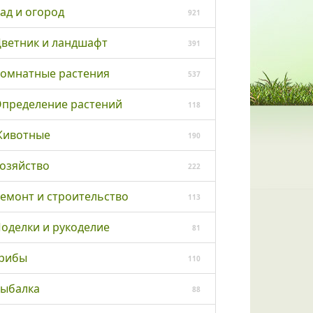
ад и огород
921
ветник и ландшафт
391
омнатные растения
537
пределение растений
118
ивотные
190
озяйство
222
емонт и строительство
113
оделки и рукоделие
81
рибы
110
ыбалка
88