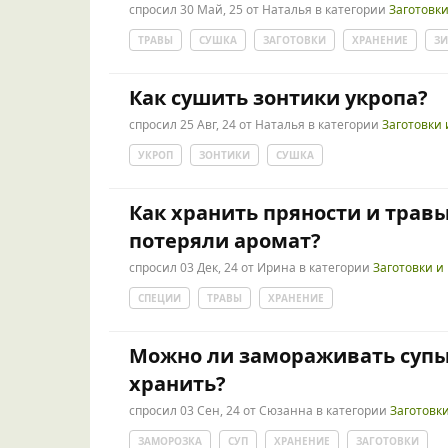
спросил
30 Май, 25
от
Наталья
в категории
Заготовк
ТРАВЫ
СУШКА
ЗАГОТОВКИ
ХРАНЕНИЕ
З
Как сушить зонтики укропа?
спросил
25 Авг, 24
от
Наталья
в категории
Заготовки 
УКРОП
ЗОНТИКИ
СУШКА
Как хранить пряности и травы
потеряли аромат?
спросил
03 Дек, 24
от
Ирина
в категории
Заготовки и
СПЕЦИИ
ТРАВЫ
ХРАНЕНИЕ
Можно ли замораживать супы
хранить?
спросил
03 Сен, 24
от
Сюзанна
в категории
Заготовк
ЗАМОРОЗКА
СУП
ХРАНЕНИЕ
ЗАГОТОВКИ