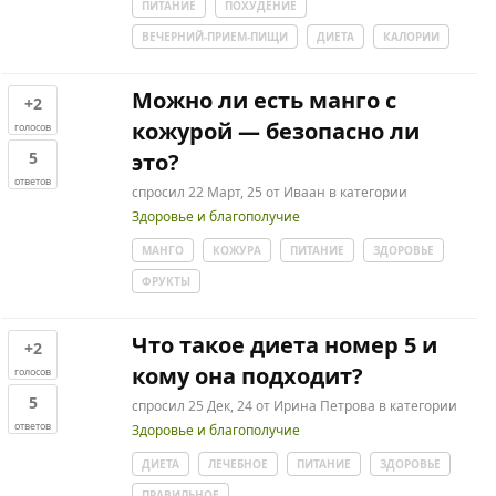
ПИТАНИЕ
ПОХУДЕНИЕ
ВЕЧЕРНИЙ-ПРИЕМ-ПИЩИ
ДИЕТА
КАЛОРИИ
Можно ли есть манго с
+2
кожурой — безопасно ли
голосов
5
это?
ответов
спросил
22 Март, 25
от
Иваан
в категории
Здоровье и благополучие
МАНГО
КОЖУРА
ПИТАНИЕ
ЗДОРОВЬЕ
ФРУКТЫ
Что такое диета номер 5 и
+2
кому она подходит?
голосов
5
спросил
25 Дек, 24
от
Ирина Петрова
в категории
ответов
Здоровье и благополучие
ДИЕТА
ЛЕЧЕБНОЕ
ПИТАНИЕ
ЗДОРОВЬЕ
ПРАВИЛЬНОЕ