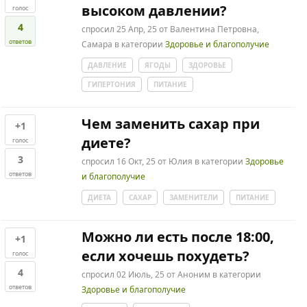
высоком давлении?
голос
4
спросил
25 Апр, 25
от
Валентина Петровна,
ответов
Самара
в категории
Здоровье и благополучие
ДАВЛЕНИЕ
ЯГОДЫ
ЗДОРОВЬЕ
ГИПЕРТОНИЯ
ПИТАНИЕ
Чем заменить сахар при
+1
диете?
голос
3
спросил
16 Окт, 25
от
Юлия
в категории
Здоровье
ответов
и благополучие
ДИЕТА
САХАР
ЗАМЕНИТЕЛИ
ПИТАНИЕ
Можно ли есть после 18:00,
+1
если хочешь похудеть?
голос
4
спросил
02 Июль, 25
от
Аноним
в категории
ответов
Здоровье и благополучие