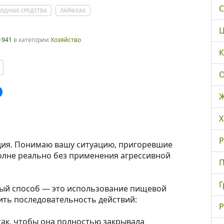
С
ОДНЫЕ-СРЕДСТВА
ЛАЙФХАК
Ц
1941
в категории
Хозяйство
К
О
Ж
Х
Р
дия. Понимаю вашу ситуацию, пригоревшие
олне реально без применения агрессивной
П
Г
ый способ — это использование пищевой
ить последовательность действий:
Р
так, чтобы она полностью закрывала