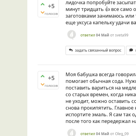
лидочка попробуйте засыпат
+5
минут тридцать 👍 все само о
голосов
заготовками занимаюсь или 
еще уксуса капельку удачи ва
ответил
04 Май
от
sveta99
задать связанный вопрос
Моя бабушка всегда говорила
+5
помогает обычная сода. Нужн
голосов
поставить вариться на медл
со старых времен, когда ник
не уходит, можно оставить со
снова прокипятить. Главное 
испортите эмаль. Я сам так
после того как передержал на
ответил
04 Май
от
Oleg_09