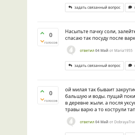
задать связанный вопрос
Насыпьте пачку соли, залейте
0
спасаю так посуду после варк
голосов
ответил
04 Май
от
Maria1955
задать связанный вопрос
ой милая так бываит закрути
0
бальшую и воды. пущай поки
голосов
в деревне жыли. а посля уксу
травы варю а то кострули та
ответил
04 Май
от
DobrayaTrav