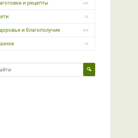
аготовки и рецепты
446
ети
42
доровье и благополучие
204
азное
43