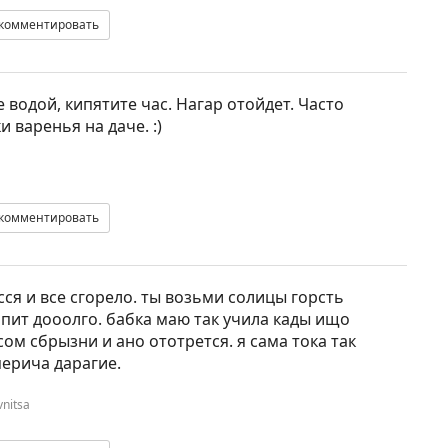
комментировать
 водой, кипятите час. Нагар отойдет. Часто
и варенья на даче. :)
комментировать
сся и все сгорело. ты возьми солицы горсть
пит дооолго. бабка маю так учила кады ищо
сом сбрызни и ано ототрется. я сама тока так
перича дарагие.
nitsa