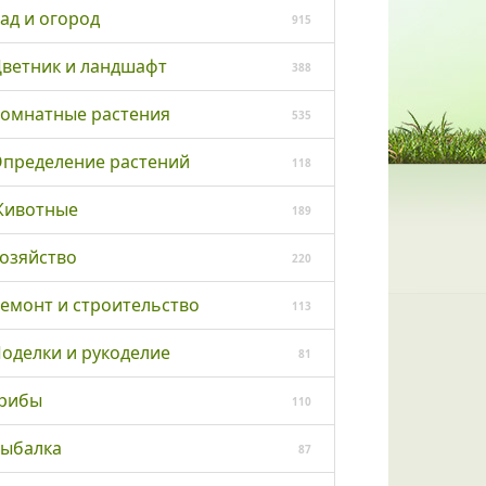
ад и огород
915
ветник и ландшафт
388
омнатные растения
535
пределение растений
118
ивотные
189
озяйство
220
емонт и строительство
113
оделки и рукоделие
81
рибы
110
ыбалка
87