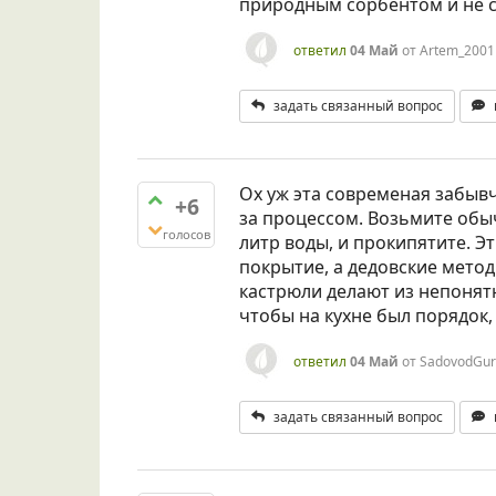
природным сорбентом и не с
ответил
04 Май
от
Artem_2001
задать связанный вопрос
Ох уж эта современая забывч
+6
за процессом. Возьмите обы
голосов
литр воды, и прокипятите. Э
покрытие, а дедовские метод
кастрюли делают из непонятн
чтобы на кухне был порядок,
ответил
04 Май
от
SadovodGu
задать связанный вопрос