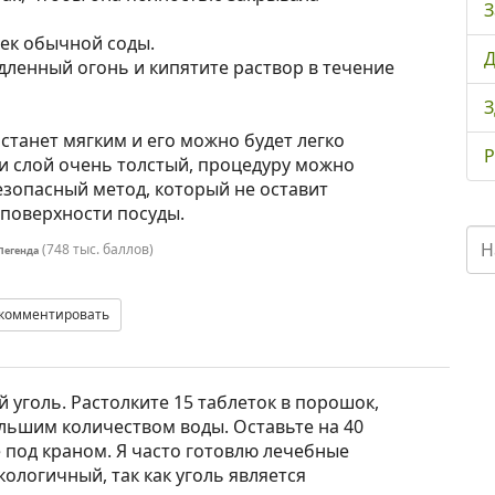
З
жек обычной соды.
Д
дленный огонь и кипятите раствор в течение
З
станет мягким и его можно будет легко
Р
ли слой очень толстый, процедуру можно
езопасный метод, который не оставит
 поверхности посуды.
(
748 тыс.
баллов)
Легенда
комментировать
уголь. Растолките 15 таблеток в порошок,
ольшим количеством воды. Оставьте на 40
 под краном. Я часто готовлю лечебные
кологичный, так как уголь является