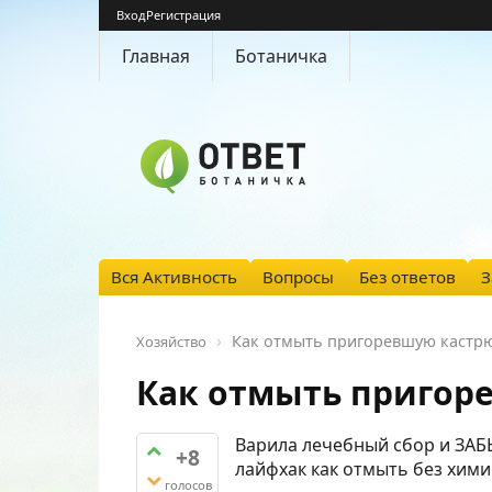
Вход
Регистрация
Главная
Ботаничка
Вся Активность
Вопросы
Без ответов
З
Как отмыть пригоревшую кастр
Хозяйство
Как отмыть пригор
Варила лечебный сбор и ЗАБЫ
+8
лайфхак как отмыть без хими
голосов