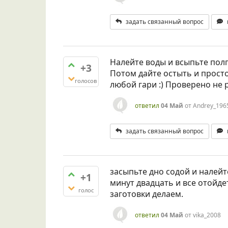
задать связанный вопрос
Налейте воды и всыпьте полп
+3
Потом дайте остыть и прост
голосов
любой гари :) Проверено не р
ответил
04 Май
от
Andrey_196
задать связанный вопрос
засыпьте дно содой и налейт
+1
минут двадцать и все отойде
голос
заготовки делаем.
ответил
04 Май
от
vika_2008