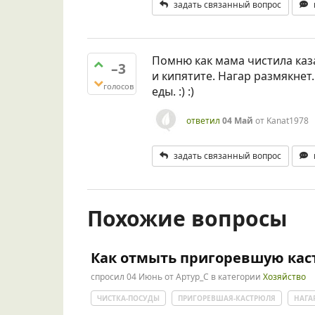
задать связанный вопрос
Помню как мама чистила каз
–3
и кипятите. Нагар размякнет
голосов
еды. :) :)
ответил
04 Май
от
Kanat1978
задать связанный вопрос
Похожие вопросы
Как отмыть пригоревшую ка
спросил
04 Июнь
от
Артур_С
в категории
Хозяйство
ЧИСТКА-ПОСУДЫ
ПРИГОРЕВШАЯ-КАСТРЮЛЯ
НАГА