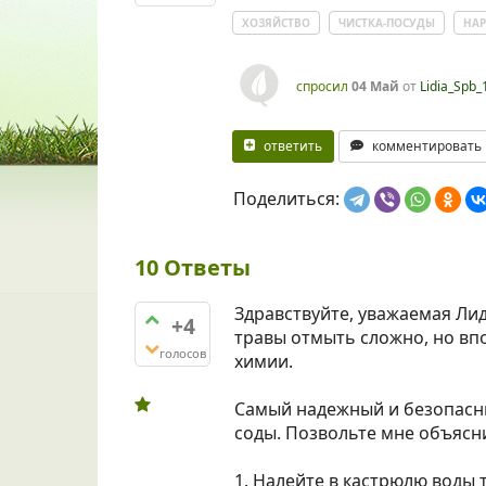
ХОЗЯЙСТВО
ЧИСТКА-ПОСУДЫ
НАР
спросил
04 Май
от
Lidia_Spb_
ответить
комментировать
Поделиться:
10
Ответы
Здравствуйте, уважаемая Ли
+4
травы отмыть сложно, но вп
голосов
химии.
Самый надежный и безопасн
соды. Позвольте мне объясн
1. Налейте в кастрюлю воды 