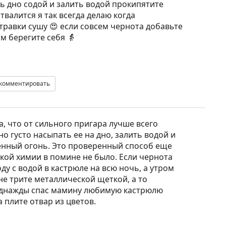
ь дно содой и залить водой прокипятите
твалится я так всегда делаю когда
травки сушу 😍 если совсем чернота добавьте
м берегите себя 👵
комментировать
, что от сильного пригара лучше всего
о густо насыпать ее на дно, залить водой и
енный огонь. Это проверенный способ еще
акой химии в помине не было. Если чернота
ду с водой в кастрюле на всю ночь, а утром
не трите металлической щеткой, а то
 однажды спас мамину любимую кастрюлю
 плите отвар из цветов.