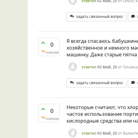
ответил
02 Май, 25
от
Ольга, 
задать связанный вопрос
Я всегда спасаюсь бабушкины
0
хозяйственное и немного ма
голосов
машинку. Даже старые пятна 
ответил
02 Май, 25
от
Татьяна
задать связанный вопрос
Некоторые считают, что хлор
0
частое использование портит
голосов
кислородные средства или н
ответил
02 Май, 25
от
Валент