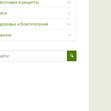
аготовки и рецепты
445
ети
42
доровье и благополучие
204
азное
43