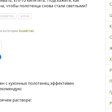
чивать, кто-то кипятить. Подскажите, как
С
на, чтобы полотенца снова стали светлыми?
Ц
ОЗЯЙСТВО
КУХНЯ
К
в категории
Хозяйство
О
Ж
Х
Р
П
тен с кухонных полотенец эффективен
екомендую:
Г
орячем растворе:
Р