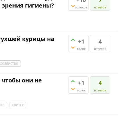
и зрения гигиены?
голосов
ответов
отухшей курицы на
+1
4
голос
ответов
ХОЗЯЙСТВО
 чтобы они не
+1
4
голос
ответов
ТВО
СВИТЕР