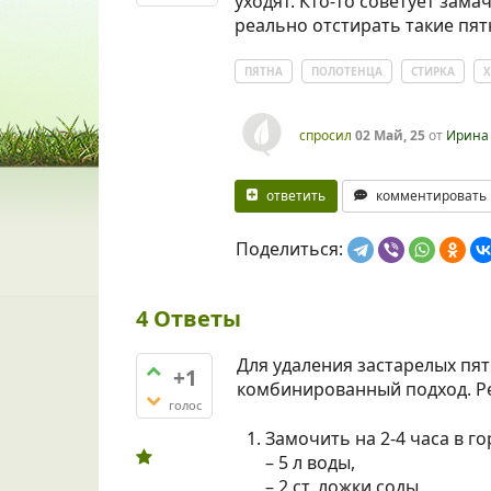
уходят. Кто-то советует зама
реально отстирать такие пят
ПЯТНА
ПОЛОТЕНЦА
СТИРКА
Х
спросил
02 Май, 25
от
Ирина
ответить
комментировать
Поделиться:
4
Ответы
Для удаления застарелых пя
+1
комбинированный подход. Р
голос
Замочить на 2-4 часа в г
– 5 л воды,
– 2 ст. ложки соды,