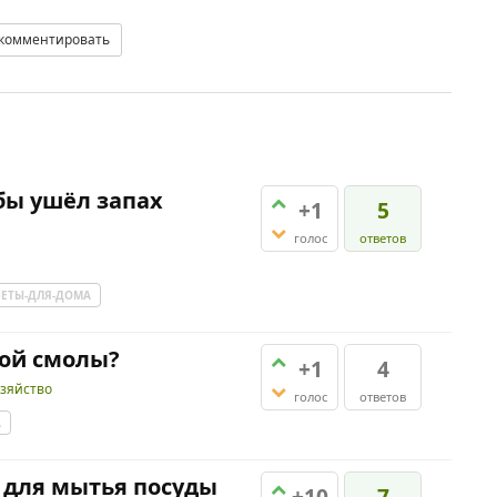
комментировать
бы ушёл запах
+1
5
голос
ответов
ВЕТЫ-ДЛЯ-ДОМА
вой смолы?
+1
4
зяйство
голос
ответов
А
и для мытья посуды
+10
7