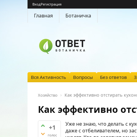
Вход
Регистрация
Главная
Ботаничка
Вся Активность
Вопросы
Без ответов
З
Как эффективно отстирать кухон
Хозяйство
Как эффективно отс
Уже не знаю, что делать с к
+1
даже с отбеливателем, но за
голос