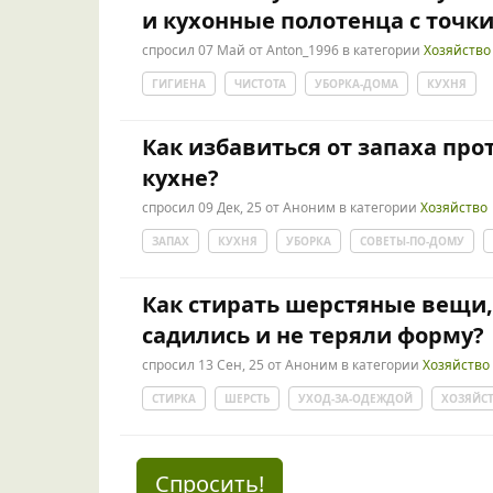
и кухонные полотенца с точк
спросил
07 Май
от
Anton_1996
в категории
Хозяйство
ГИГИЕНА
ЧИСТОТА
УБОРКА-ДОМА
КУХНЯ
Как избавиться от запаха пр
кухне?
спросил
09 Дек, 25
от
Аноним
в категории
Хозяйство
ЗАПАХ
КУХНЯ
УБОРКА
СОВЕТЫ-ПО-ДОМУ
Как стирать шерстяные вещи,
садились и не теряли форму?
спросил
13 Сен, 25
от
Аноним
в категории
Хозяйство
СТИРКА
ШЕРСТЬ
УХОД-ЗА-ОДЕЖДОЙ
ХОЗЯЙС
Спросить!