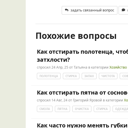
задать связанный вопрос
Похожие вопросы
Как отстирать полотенца, что
затхлости?
спросил
24 Апр, 25
от
Татьяна
в категории
Хозяйство
ПОЛОТЕНЦА
СТИРКА
ЗАПАХ
ЧИСТОТА
СО
Как отстирать пятна от сосно
спросил
14 Авг, 24
от
Григорий Яровой
в категории
Хо
СМОЛА
ПЯТНА
ОЧИСТКА
СТИРКА
ОДЕЖД
Как часто нужно менять губк