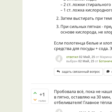
– 2 ст. ложки стиральног
– 1 ст. ложка кислородног
Затем выстирать при те
При сильных пятнах - пр
основе кислорода, не хло
Если полотенца белые и хло
средства для посуды + сода. 
ответил
02 Май, 25
от
Марина
выбран
02 Май, 25
от
Ботанич
задать связанный вопрос
Пробовала всё, пока не нашл
+1
в пятно, оставляю на 30 мин
голос
отбеливателя! Главное тёпла