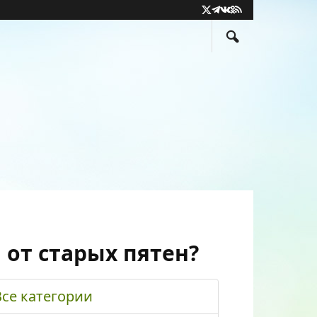
X
Telegram
VK
Odnoklassniki
RSS
(Twitter)
 от старых пятен?
Все категории