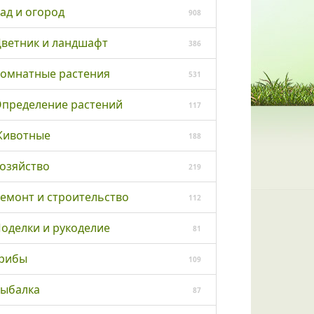
ад и огород
908
ветник и ландшафт
386
омнатные растения
531
пределение растений
117
ивотные
188
озяйство
219
емонт и строительство
112
оделки и рукоделие
81
рибы
109
ыбалка
87