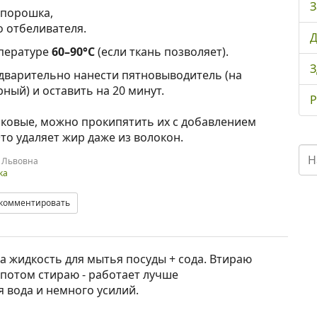
З
о порошка,
о отбеливателя.
Д
мпературе
60–90°C
(если ткань позволяет).
З
едварительно нанести пятновыводитель (на
рный) и оставить на 20 минут.
Р
пковые, можно прокипятить их с добавлением
Это удаляет жир даже из волокон.
 Львовна
ка
комментировать
а жидкость для мытья посуды + сода. Втираю
, потом стираю - работает лучше
я вода и немного усилий.