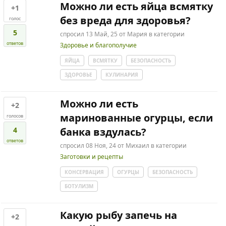
Можно ли есть яйца всмятку
+1
без вреда для здоровья?
голос
5
спросил
13 Май, 25
от
Мария
в категории
ответов
Здоровье и благополучие
ЯЙЦА
ВСМЯТКУ
БЕЗОПАСНОСТЬ
ЗДОРОВЬЕ
КУЛИНАРИЯ
Можно ли есть
+2
маринованные огурцы, если
голосов
4
банка вздулась?
ответов
спросил
08 Ноя, 24
от
Михаил
в категории
Заготовки и рецепты
КОНСЕРВАЦИЯ
ОГУРЦЫ
БЕЗОПАСНОСТЬ
БОТУЛИЗМ
Какую рыбу запечь на
+2