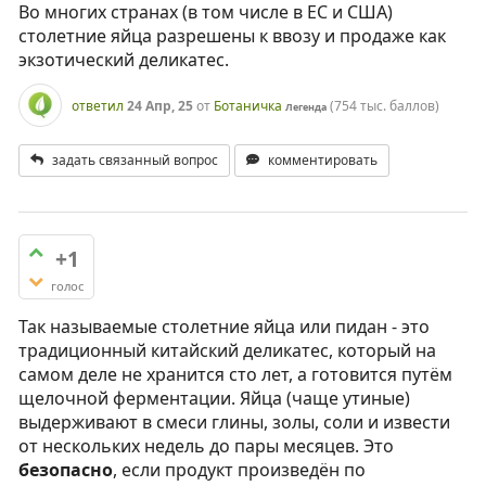
Во многих странах (в том числе в ЕС и США)
столетние яйца разрешены к ввозу и продаже как
экзотический деликатес.
ответил
24 Апр, 25
от
Ботаничка
(
754 тыс.
баллов)
Легенда
задать связанный вопрос
комментировать
+1
голос
Так называемые столетние яйца или пидан - это
традиционный китайский деликатес, который на
самом деле не хранится сто лет, а готовится путём
щелочной ферментации. Яйца (чаще утиные)
выдерживают в смеси глины, золы, соли и извести
от нескольких недель до пары месяцев. Это
безопасно
, если продукт произведён по