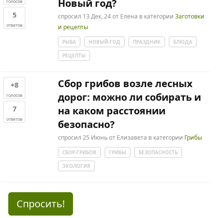
Новый год?
голосов
5
спросил
13 Дек, 24
от
Елена
в категории
Заготовки
ответов
и рецепты
РЫБА
НОВЫЙ-ГОД
ПРАЗДНИК
БЛЮДА
РЕЦЕПТЫ
Сбор грибов возле лесных
+8
дорог: можно ли собирать и
голосов
7
на каком расстоянии
ответов
безопасно?
спросил
25 Июнь
от
Елизавета
в категории
Грибы
СБОР-ГРИБОВ
ГРИБЫ
БЕЗОПАСНОСТЬ
ЭКОЛОГИЯ
Спросить!