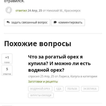
отравился.
ответил
24 Апр, 25
от
Николай М., Красноярск
задать связанный вопрос
комментировать
Похожие вопросы
Что за рогатый орех я
+1
купила? И можно ли есть
голос
5
водяной орех?
ответов
спросил
25 Апр, 25
от
Лариса, Калуга
в категории
Заготовки и рецепты
ВОДЯНОЙ-ОРЕХ
ЕДА
ПОЛЬЗА
ЭКЗОТИКА
ФРУКТЫ-ОВОЩИ