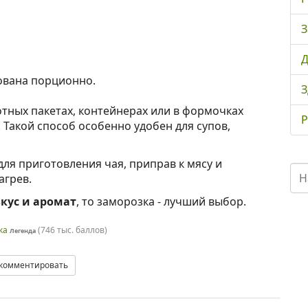
З
Д
ована порционно.
З
отных пакетах, контейнерах или в формочках
Р
. Такой способ особенно удобен для супов,
ля приготовления чая, приправ к мясу и
агрев.
вкус и аромат
, то заморозка - лучший выбор.
ка
(
746 тыс.
баллов)
Легенда
комментировать