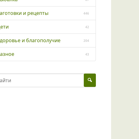
аготовки и рецепты
446
ети
42
доровье и благополучие
204
азное
43