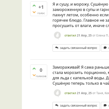
Я и сушу, и морожу. Сушёную
+1
замороженную в супы и гарн
голос
пахнут летом, особенно если
горячее блюдо. Главное не з
просушить от влаги, иначе с
ответил
21 Апр, 25
от
Елена П.
задать связанный вопрос
Замораживай! Я сама раньше 
0
стала морозить порционно, м
голосов
для льда с капелькой воды. Д
Сушёную теперь только в чай
ответил
21 Апр, 25
от
Таня, К
задать связанный вопрос