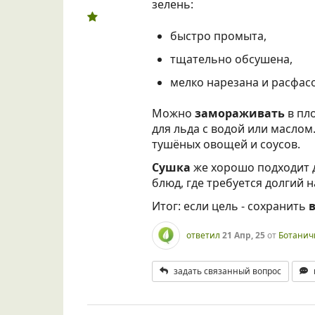
зелень:
быстро промыта,
тщательно обсушена,
мелко нарезана и расфас
Можно
замораживать
в пл
для льда с водой или маслом
тушёных овощей и соусов.
Сушка
же хорошо подходит д
блюд, где требуется долгий н
Итог: если цель - сохранить
ответил
21 Апр, 25
от
Ботанич
задать связанный вопрос