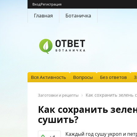
Вход
Регистрация
Главная
Ботаничка
Вся Активность
Вопросы
Без ответов
З
Как сохранить зелень 
Заготовки и рецепты
Как сохранить зеле
сушить?
Каждый год сушу укроп и петр