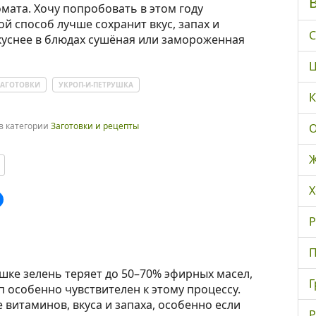
омата. Хочу попробовать в этом году
ой способ лучше сохранит вкус, запах и
С
вкуснее в блюдах сушёная или замороженная
Ц
ЗАГОТОВКИ
УКРОП-И-ПЕТРУШКА
К
в категории
Заготовки и рецепты
О
Ж
Х
Р
П
шке зелень теряет до 50–70% эфирных масел,
Г
 особенно чувствителен к этому процессу.
витаминов, вкуса и запаха, особенно если
Р