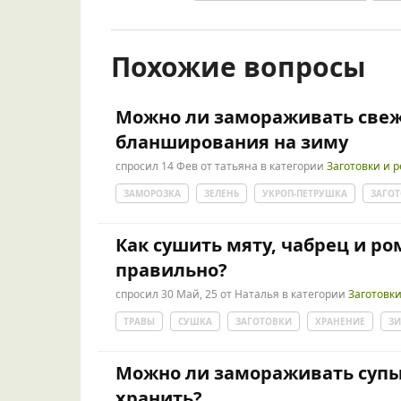
Похожие вопросы
Можно ли замораживать свеж
бланширования на зиму
спросил
14 Фев
от
татьяна
в категории
Заготовки и 
ЗАМОРОЗКА
ЗЕЛЕНЬ
УКРОП-ПЕТРУШКА
ЗАГОТ
Как сушить мяту, чабрец и р
правильно?
спросил
30 Май, 25
от
Наталья
в категории
Заготовк
ТРАВЫ
СУШКА
ЗАГОТОВКИ
ХРАНЕНИЕ
З
Можно ли замораживать супы
хранить?