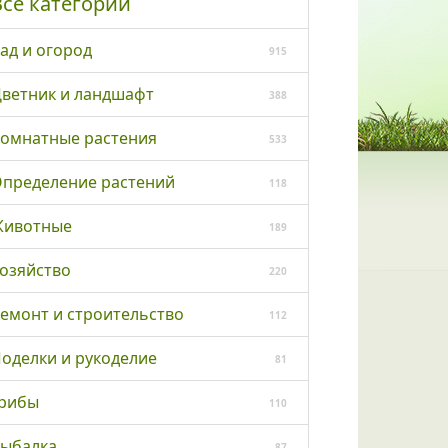
Все категории
ад и огород
915
ветник и ландшафт
388
омнатные растения
533
пределение растений
118
ивотные
189
озяйство
220
емонт и строительство
112
оделки и рукоделие
81
рибы
110
ыбалка
87