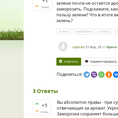
+1
зелени почти не остаётся ар
голос
заморозить. Подскажите, как
пользу зелени? Что в итоге 
зелень?
ЗЕЛЕНЬ
ЗАМОРОЗКА
СУШКА
спросил
21 Апр, 25
от
Ирина
ответить
комментировать
Поделиться:
3
Ответы
Вы абсолютно правы - при су
+1
отвечающих за аромат. Укроп
голос
Заморозка сохраняет больше 