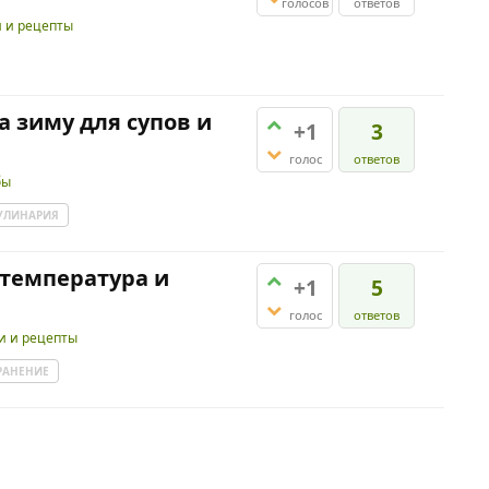
голосов
ответов
и и рецепты
 зиму для супов и
+1
3
голос
ответов
бы
УЛИНАРИЯ
 температура и
+1
5
голос
ответов
и и рецепты
РАНЕНИЕ