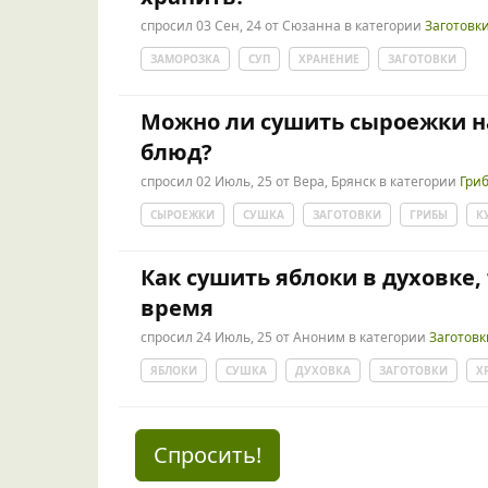
спросил
03 Сен, 24
от
Сюзанна
в категории
Заготовк
ЗАМОРОЗКА
СУП
ХРАНЕНИЕ
ЗАГОТОВКИ
Можно ли сушить сыроежки на
блюд?
спросил
02 Июль, 25
от
Вера, Брянск
в категории
Гри
СЫРОЕЖКИ
СУШКА
ЗАГОТОВКИ
ГРИБЫ
К
Как сушить яблоки в духовке,
время
спросил
24 Июль, 25
от
Аноним
в категории
Заготовк
ЯБЛОКИ
СУШКА
ДУХОВКА
ЗАГОТОВКИ
Х
Спросить!