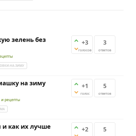
ую зелень без
+3
3
голосов
ответов
рецепты
ОВКИ-НА-ЗИМУ
омашку на зиму
+1
5
голос
ответов
и и рецепты
ИМА
 и как их лучше
+2
5