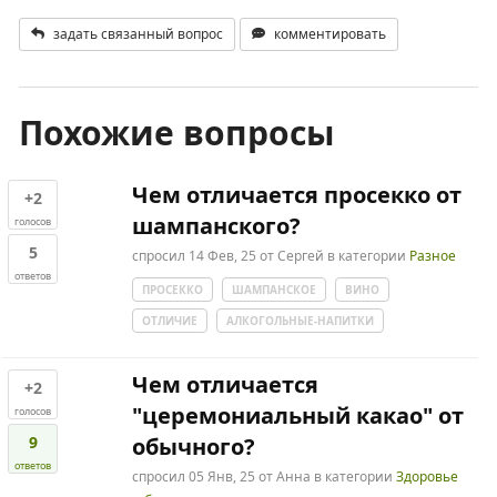
задать связанный вопрос
комментировать
Похожие вопросы
Чем отличается просекко от
+2
шампанского?
голосов
5
спросил
14 Фев, 25
от
Сергей
в категории
Разное
ответов
ПРОСЕККО
ШАМПАНСКОЕ
ВИНО
ОТЛИЧИЕ
АЛКОГОЛЬНЫЕ-НАПИТКИ
Чем отличается
+2
"церемониальный какао" от
голосов
9
обычного?
ответов
спросил
05 Янв, 25
от
Анна
в категории
Здоровье