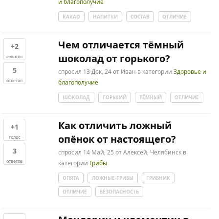
и благополучие
КАКАО
НАПИТКИ
СОСТАВ
ОТЛИЧИЕ
Чем отличается тёмный
+2
шоколад от горького?
голосов
5
спросил
13 Дек, 24
от
Иван
в категории
Здоровье и
ответов
благополучие
ШОКОЛАД
ГОРЬКИЙ
ТЁМНЫЙ
ОТЛИЧИЕ
Как отличить ложный
+1
опёнок от настоящего?
голос
3
спросил
14 Май, 25
от
Алексей, Челябинск
в
ответов
категории
Грибы
ОПЯТА
ЛОЖНЫЕ-ГРИБЫ
ГРИБНИК
ОТЛИЧИЕ
БЕЗОПАСНОСТЬ