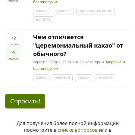
ответов
благополучие
КАКАО
ЗДОРОВЬЕ
ЗДОРОВОЕ-ПИТАНИЕ
НАПИТКИ
Чем отличается
+2
"церемониальный какао" от
голосов
9
обычного?
ответов
спросил
05 Янв, 25
от
Анна
в категории
Здоровье и
благополучие
КАКАО
НАПИТКИ
СОСТАВ
ОТЛИЧИЕ
Спросить!
Для получения более полной информации
посмотрите в
списке вопросов
или в