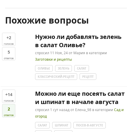
Похожие вопросы
Нужно ли добавлять зелень
+2
в салат Оливье?
голосов
5
спросил
11 Ноя, 24
от
Мария
в категории
ответов
Заготовки и рецепты
ОЛИВЬЕ
ЗЕЛЕНЬ
САЛАТ
КЛАССИЧЕСКИЙ-РЕЦЕПТ
РЕЦЕПТ
Можно ли еще посеять салат
+14
и шпинат в начале августа
голосов
2
спросил
1 сут
назад
от
Елена_98
в категории
Сад и
ответов
огород
САЛАТ
ШПИНАТ
ПОСЕВ-В-АВГУСТЕ