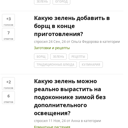
ЗЕЛЕНЬ
ОГОРОД
Какую зелень добавить в
+3
борщ в конце
голосов
7
приготовления?
ответов
спросил
24 Сен, 24
от
Ольга Федорова
в категории
Заготовки и рецепты
БОРЩ
ЗЕЛЕНЬ
РЕЦЕПТЫ
ТРАДИЦИОННЫЕ-БЛЮДА
КУЛИНАРИЯ
Какую зелень можно
+2
реально вырастить на
голосов
6
подоконнике зимой без
ответов
дополнительного
освещения?
спросил
11 Ноя, 24
от
Анна
в категории
Комнатные растения