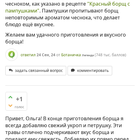
чесноком, как указано в рецепте
"Красный борщ с
пампушками"
. Пампушки пропитывают борщ
неповторимым ароматом чеснока, что делает
блюдо ещё вкуснее.
Желаем вам удачного приготовления и вкусного
борща!
ответил
24 Сен, 24
от
Ботаничка
(
748 тыс.
баллов)
Легенда
задать связанный вопрос
комментировать
+1
голос
Привет, Ольга! В конце приготовления борща я
всегда добавляю свежий укроп и петрушку. Эти
травы отлично подчеркивают вкус борща и
придают ему свежесть. Добавляю их прямо перед