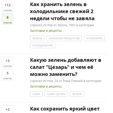
Как хранить зелень в
+12
холодильнике свежей 2
голосов
6
недели чтобы не завяла
ответов
спросил
20 Апр
от
Alyona_1997
в категории
Заготовки и рецепты
ЗЕЛЕНЬ
ХРАНЕНИЕ-ПРОДУКТОВ
КУЛИНАРИЯ
ХОЛОДИЛЬНИК
Какую зелень добавляют в
+3
салат "Цезарь" и чем её
голосов
5
можно заменить?
ответов
спросил
06 Ноя, 24
от
Рома Певчий
в категории
Заготовки и рецепты
САЛАТ
САЛАТ-ЦЕЗАРЬ
ЗЕЛЕНЬ
Как сохранить яркий цвет
+2