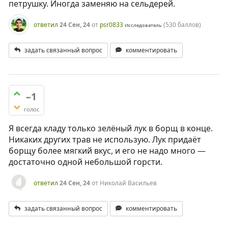
петрушку. Иногда заменяю на сельдерей.
ответил
24 Сен, 24
от
psr0833
(
530
баллов)
Исследователь
задать связанный вопрос
комментировать
–1
голос
Я всегда кладу только зелёный лук в борщ в конце.
Никаких других трав не использую. Лук придаёт
борщу более мягкий вкус, и его не надо много —
достаточно одной небольшой горсти.
ответил
24 Сен, 24
от
Николай Васильев
задать связанный вопрос
комментировать