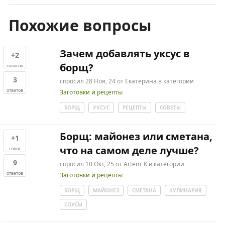
Похожие вопросы
Зачем добавлять уксус в
+2
борщ?
голосов
3
спросил
28 Ноя, 24
от
Екатерина
в категории
ответов
Заготовки и рецепты
БОРЩ
УКСУС
РЕЦЕПТЫ
СОВЕТЫ
Борщ: майонез или сметана,
+1
что на самом деле лучше?
голос
9
спросил
10 Окт, 25
от
Artem_K
в категории
ответов
Заготовки и рецепты
БОРЩ
МАЙОНЕЗ
СМЕТАНА
КУЛИНАРИЯ
СОУСЫ