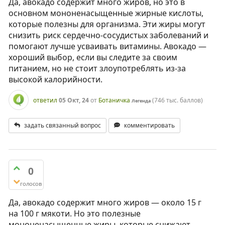
Да, авокадо содержит много жиров, но это в
основном мононенасыщенные жирные кислоты,
которые полезны для организма. Эти жиры могут
снизить риск сердечно-сосудистых заболеваний и
помогают лучше усваивать витамины. Авокадо —
хороший выбор, если вы следите за своим
питанием, но не стоит злоупотреблять из-за
высокой калорийности.
ответил
05 Окт, 24
от
Ботаничка
(
746 тыс.
баллов)
Легенда
задать связанный вопрос
комментировать
0
голосов
Да, авокадо содержит много жиров — около 15 г
на 100 г мякоти. Но это полезные
мононенасыщенные жиры, которые снижают