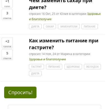
Чем заменить сахар при
+1
диете?
голос
3
спросил
16 Окт, 25
от
Юлия
в категории
Здоровье
ответов
и благополучие
ДИЕТА
САХАР
ЗАМЕНИТЕЛИ
ПИТАНИЕ
Как изменить питание при
+2
гастрите?
голосов
5
спросил
14 Ноя, 24
от
Марина
в категории
ответов
Здоровье и благополучие
ГАСТРИТ
ПИТАНИЕ
ЗДОРОВЬЕ
ЖЕЛУДОК
ДИЕТА
Спросить!