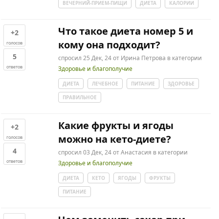
ВЕЧЕРНИЙ-ПРИЕМ-ПИЩИ
ДИЕТА
КАЛОРИИ
Что такое диета номер 5 и
+2
кому она подходит?
голосов
5
спросил
25 Дек, 24
от
Ирина Петрова
в категории
ответов
Здоровье и благополучие
ДИЕТА
ЛЕЧЕБНОЕ
ПИТАНИЕ
ЗДОРОВЬЕ
ПРАВИЛЬНОЕ
Какие фрукты и ягоды
+2
можно на кето-диете?
голосов
4
спросил
03 Дек, 24
от
Анастасия
в категории
ответов
Здоровье и благополучие
ДИЕТА
КЕТО
ЯГОДЫ
ФРУКТЫ
ПИТАНИЕ