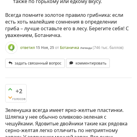
также по горькому или едкому вкусу.
Всегда помните золотое правило грибника: если
есть хоть малейшие сомнения в определении
гриба – лучше оставьте его в лесу. Берегите себя! С
уважением, Ботаничка.
ответил
15 Ноя, 25
от
Ботаничка
(
746 тыс.
баллов)
Легенда
задать связанный вопрос
комментировать
+2
голосов
Зеленушка всегда имеет ярко-желтые пластинки.
Шляпка у нее обычно оливково-зеленая с
чешуйками. Ядовитые двойники такие как рядовка
серно-желтая легко отличить по неприятному
запаху. У зеленушки мучной запах. Все очень