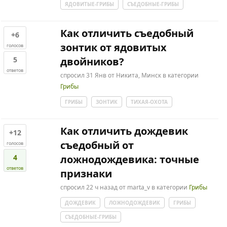
ЯДОВИТЫЕ-ГРИБЫ
СЪЕДОБНЫЕ-ГРИБЫ
Как отличить съедобный
+6
зонтик от ядовитых
голосов
5
двойников?
ответов
спросил
31 Янв
от
Никита, Минск
в категории
Грибы
ГРИБЫ
ЗОНТИК
ТИХАЯ-ОХОТА
Как отличить дождевик
+12
съедобный от
голосов
4
ложнодождевика: точные
ответов
признаки
спросил
22 ч
назад
от
marta_v
в категории
Грибы
ДОЖДЕВИК
ЛОЖНОДОЖДЕВИК
ГРИБЫ
СЪЕДОБНЫЕ-ГРИБЫ