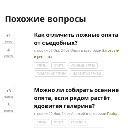
Похожие вопросы
Как отличить ложные опята
+1
от съедобных?
голос
4
спросил
09 Окт, 24
от
Ольга
в категории
Заготовки
ответов
и рецепты
ГРИБЫ
ОПЯТА
ЛОЖНЫЕ-ОПЯТА
СЪЕДОБНЫЕ-ГРИБЫ
ЯДОВИТЫЕ-ГРИБЫ
Можно ли собирать осенние
+3
опята, если рядом растёт
голосов
5
ядовитая галерина?
ответов
спросил
02 Ноя, 24
от
Алексей
в категории
Грибы
ГРИБЫ
ОПЯТА
ГАЛЕРИНА