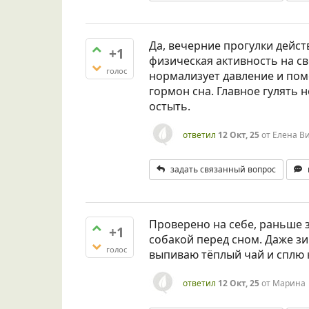
Да, вечерние прогулки дейс
+1
физическая активность на св
голос
нормализует давление и по
гормон сна. Главное гулять н
остыть.
ответил
12 Окт, 25
от
Елена В
задать связанный вопрос
Проверено на себе, раньше з
+1
собакой перед сном. Даже зи
голос
выпиваю тёплый чай и сплю 
ответил
12 Окт, 25
от
Марина