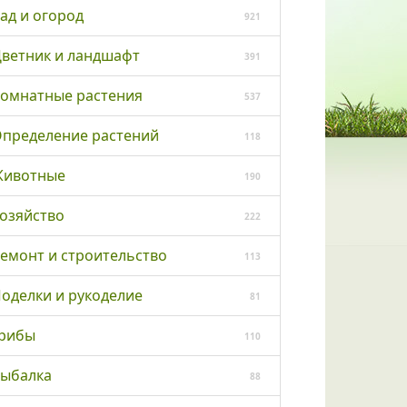
ад и огород
921
ветник и ландшафт
391
омнатные растения
537
пределение растений
118
ивотные
190
озяйство
222
емонт и строительство
113
оделки и рукоделие
81
рибы
110
ыбалка
88