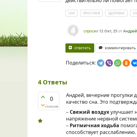
действительно ли помогает п
СОН
ПРОГУЛКИ
ЗДОРОВЬЕ
СО
спросил
12 Окт, 25
от
Андрей
ответить
комментировать
Поделиться:
4
Ответы
Андрей, вечерние прогулки 
0
качество сна. Это подтвержд
голосов
–
Свежий воздух
улучшает 
напряжение нервной систем
–
Ритмичная ходьба
помога
способствует расслаблению.