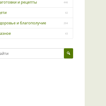
аготовки и рецепты
446
ети
42
доровье и благополучие
204
азное
43