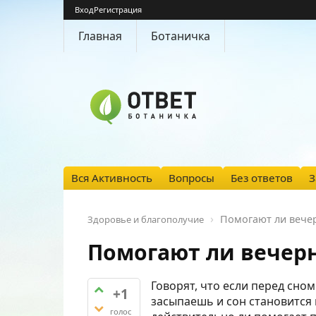
Вход
Регистрация
Главная
Ботаничка
Вся Активность
Вопросы
Без ответов
З
Помогают ли вечер
Здоровье и благополучие
Помогают ли вечерн
Говорят, что если перед сном
+1
засыпаешь и сон становится к
голос