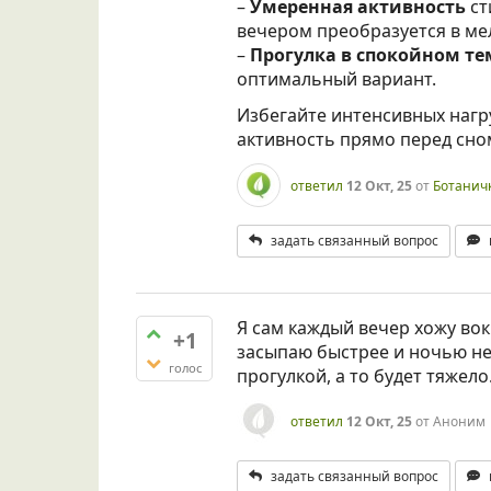
–
Умеренная активность
ст
вечером преобразуется в ме
–
Прогулка в спокойном те
оптимальный вариант.
Избегайте интенсивных нагр
активность прямо перед сном
ответил
12 Окт, 25
от
Ботанич
задать связанный вопрос
Я сам каждый вечер хожу вок
+1
засыпаю быстрее и ночью не
голос
прогулкой, а то будет тяжело
ответил
12 Окт, 25
от
Аноним
задать связанный вопрос