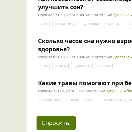
улучшить сон?
спросил
13 Сен, 25
от
Аноним
в категории
Здоровье 
СОН
БЕССОННИЦА
ЗДОРОВЬЕ
СОВЕТЫ
НА
Сколько часов сна нужно взр
здоровья?
спросил
01 Сен, 25
от
Аноним
в категории
Здоровье 
СОН
РЕЖИМ
ЗДОРОВЬЕ
СОВЕТЫ
Какие травы помогают при б
спросил
31 Окт, 25
от
Elina
в категории
Здоровье и бл
БЕССОННИЦА
ТРАВЫ
СОН
НАРОДНЫЕ-СРЕДСТ
Спросить!