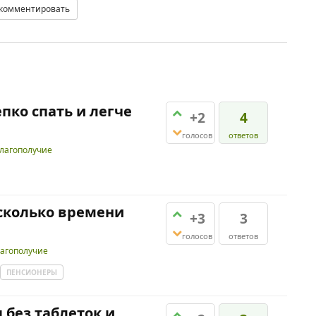
комментировать
пко спать и легче
+2
4
голосов
ответов
благополучие
 сколько времени
+3
3
голосов
ответов
лагополучие
ПЕНСИОНЕРЫ
 без таблеток и