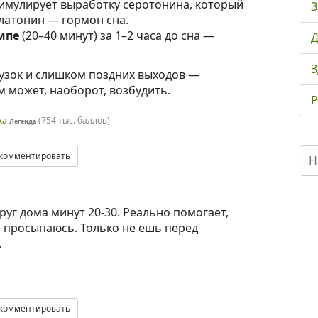
имулирует выработку серотонина, который
З
латонин — гормон сна.
мпе
(20–40 минут) за 1–2 часа до сна —
Д
З
узок и слишком поздних выходов —
 может, наоборот, возбудить.
Р
ка
(
754 тыс.
баллов)
Легенда
комментировать
руг дома минут 20-30. Реально помогает,
 просыпаюсь. Только не ешь перед
.
комментировать