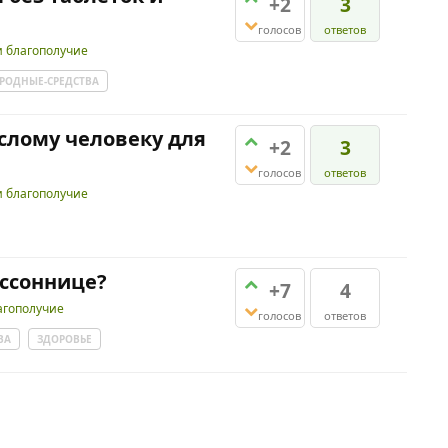
+2
3
голосов
ответов
и благополучие
РОДНЫЕ-СРЕДСТВА
ослому человеку для
+2
3
голосов
ответов
и благополучие
ессоннице?
+7
4
агополучие
голосов
ответов
ВА
ЗДОРОВЬЕ