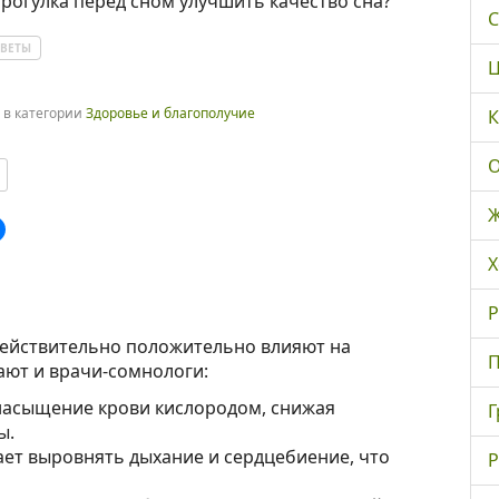
рогулка перед сном улучшить качество сна?
С
ВЕТЫ
Ц
в категории
Здоровье и благополучие
К
О
Ж
Х
Р
действительно положительно влияют на
П
ают и врачи-сомнологи:
насыщение крови кислородом, снижая
Г
ы.
ет выровнять дыхание и сердцебиение, что
Р