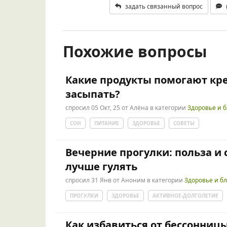
задать связанный вопрос
Похожие вопросы
Какие продукты помогают кре
засыпать?
спросил
05 Окт, 25
от
Алёна
в категории
Здоровье и 
СОН
ПИТАНИЕ
ЗДОРОВЬЕ
СОВЕТЫ
Вечерние прогулки: польза и
лучше гулять
спросил
31 Янв
от
Аноним
в категории
Здоровье и б
ПРОГУЛКИ
ЗДОРОВЬЕ
АКТИВНОЕ-ДОЛГОЛЕТИЕ
Как избавиться от бессонницы