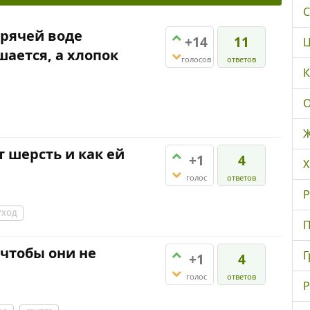
С
орячей воде
+14
11
Ц
ается, а хлопок
голосов
ответов
К
О
Ж
шерсть и как ей
+1
4
Х
голос
ответов
Р
УХОД
П
 чтобы они не
Г
+1
4
голос
ответов
Р