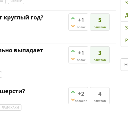
ВО
СВИТЕР
З
Д
т круглый год?
+1
5
З
голос
ответов
Р
ильно выпадает
+1
3
голос
ответов
 шерсти?
+2
4
голосов
ответов
ЛАЙФХАКИ