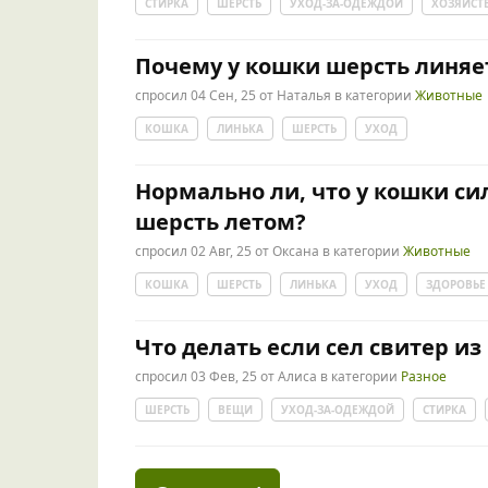
СТИРКА
ШЕРСТЬ
УХОД-ЗА-ОДЕЖДОЙ
ХОЗЯЙСТ
Почему у кошки шерсть линяе
спросил
04 Сен, 25
от
Наталья
в категории
Животные
КОШКА
ЛИНЬКА
ШЕРСТЬ
УХОД
Нормально ли, что у кошки с
шерсть летом?
спросил
02 Авг, 25
от
Оксана
в категории
Животные
КОШКА
ШЕРСТЬ
ЛИНЬКА
УХОД
ЗДОРОВЬЕ
Что делать если сел свитер из
спросил
03 Фев, 25
от
Алиса
в категории
Разное
ШЕРСТЬ
ВЕЩИ
УХОД-ЗА-ОДЕЖДОЙ
СТИРКА