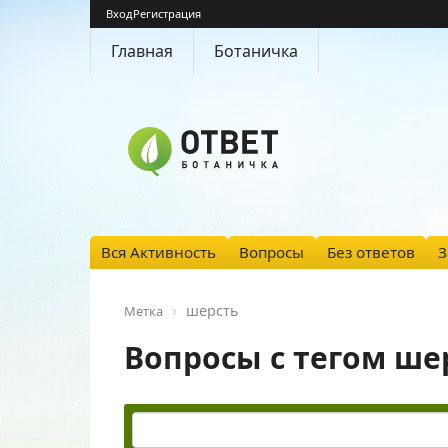
Вход
Регистрация
Главная
Ботаничка
Вся Активность
Вопросы
Без ответов
З
шерсть
Метка
Вопросы с тегом ше