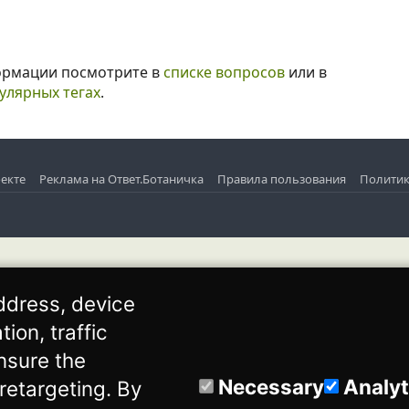
ормации посмотрите в
списке вопросов
или в
улярных тегах
.
екте
Реклама на Ответ.Ботаничка
Правила пользования
Политик
ddress, device
ion, traffic
nsure the
Necessary
Analyt
 retargeting. By