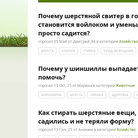
Почему шерстяной свитер в г
становится войлоком и уменьш
просто садится?
спросил
05 Май
от
Дмитрий_84
в категории
Хозяйство
ШЕРСТЬ
ХЛОПОК
СТИРКА
УХОД-ЗА-ВЕЩАМИ
Почему у шиншиллы выпадает 
помочь?
спросил
13 Окт, 25
от
Марина
в категории
Животные
ШИНШИЛЛА
ШЕРСТЬ
ЛИНЬКА
ЗДОРОВЬЕ
Как стирать шерстяные вещи,
садились и не теряли форму?
спросил
13 Сен, 25
от
Аноним
в категории
Хозяйство