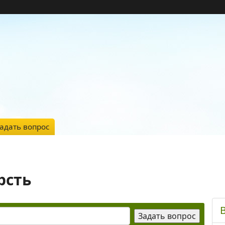
адать вопрос
рсть