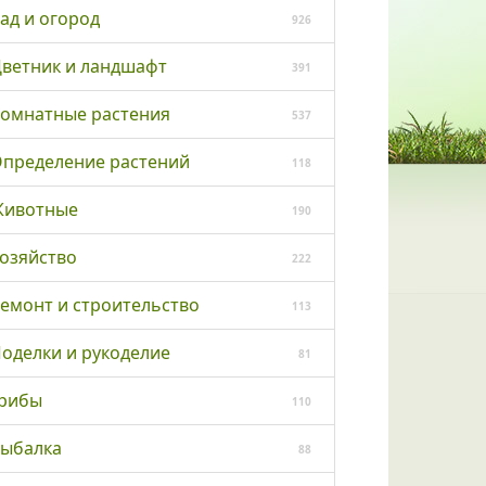
ад и огород
926
ветник и ландшафт
391
омнатные растения
537
пределение растений
118
ивотные
190
озяйство
222
емонт и строительство
113
оделки и рукоделие
81
рибы
110
ыбалка
88