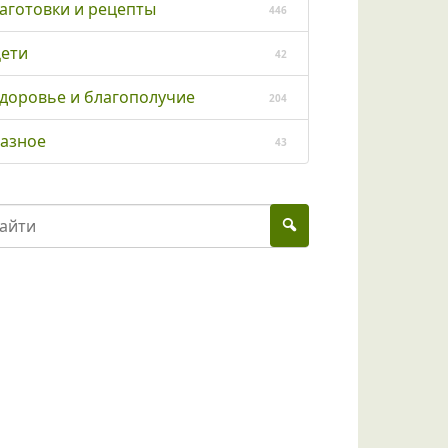
аготовки и рецепты
446
ети
42
доровье и благополучие
204
азное
43