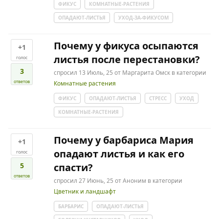
ФИКУС
КОМНАТНЫЕ-РАСТЕНИЯ
ОПАДАЮТ-ЛИСТЬЯ
УХОД-ЗА-ФИКУСОМ
Почему у фикуса осыпаются
+1
листья после перестановки?
голос
3
спросил
13 Июль, 25
от
Маргарита Омск
в категории
ответов
Комнатные растения
ФИКУС
ОПАДАЮТ-ЛИСТЬЯ
СТРЕСС
УХОД
КОМНАТНЫЕ-РАСТЕНИЯ
Почему у барбариса Мария
+1
опадают листья и как его
голос
5
спасти?
ответов
спросил
27 Июнь, 25
от
Аноним
в категории
Цветник и ландшафт
БАРБАРИС
ОПАДАЮТ-ЛИСТЬЯ