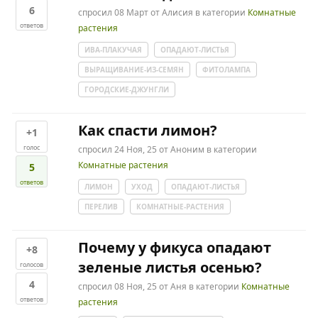
6
спросил
08 Март
от
Алисия
в категории
Комнатные
ответов
растения
ИВА-ПЛАКУЧАЯ
ОПАДАЮТ-ЛИСТЬЯ
ВЫРАЩИВАНИЕ-ИЗ-СЕМЯН
ФИТОЛАМПА
ГОРОДСКИЕ-ДЖУНГЛИ
Как спасти лимон?
+1
голос
спросил
24 Ноя, 25
от
Аноним
в категории
Комнатные растения
5
ответов
ЛИМОН
УХОД
ОПАДАЮТ-ЛИСТЬЯ
ПЕРЕЛИВ
КОМНАТНЫЕ-РАСТЕНИЯ
Почему у фикуса опадают
+8
зеленые листья осенью?
голосов
4
спросил
08 Ноя, 25
от
Аня
в категории
Комнатные
ответов
растения