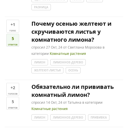
РАЗНИЦА
Почему осенью желтеют и
+1
скручиваются листья у
голос
5
комнатного лимона?
ответов
спросил
27 Окт, 24
от
Светлана Морозова
в
категории
Комнатные растения
ЛИМОН
ЛИМОННОЕ-ДЕРЕВО
ЖЕЛТЕЮТ-ЛИСТЬЯ
ОСЕНЬ
Обязательно ли прививать
+2
комнатный лимон?
голосов
5
спросил
14 Окт, 24
от
Татьяна
в категории
ответов
Комнатные растения
ЛИМОН
ЛИМОННОЕ-ДЕРЕВО
ПРИВИВКА