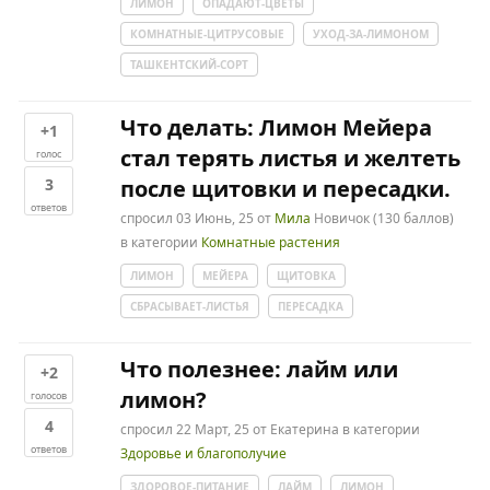
ЛИМОН
ОПАДАЮТ-ЦВЕТЫ
КОМНАТНЫЕ-ЦИТРУСОВЫЕ
УХОД-ЗА-ЛИМОНОМ
ТАШКЕНТСКИЙ-СОРТ
Что делать: Лимон Мейера
+1
стал терять листья и желтеть
голос
3
после щитовки и пересадки.
ответов
спросил
03 Июнь, 25
от
Мила
Новичок
(
130
баллов)
в категории
Комнатные растения
ЛИМОН
МЕЙЕРА
ЩИТОВКА
СБРАСЫВАЕТ-ЛИСТЬЯ
ПЕРЕСАДКА
Что полезнее: лайм или
+2
лимон?
голосов
4
спросил
22 Март, 25
от
Екатерина
в категории
ответов
Здоровье и благополучие
ЗДОРОВОЕ-ПИТАНИЕ
ЛАЙМ
ЛИМОН