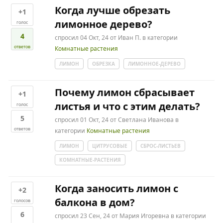
Когда лучше обрезать
+1
лимонное дерево?
голос
4
спросил
04 Окт, 24
от
Иван П.
в категории
ответов
Комнатные растения
ЛИМОН
ОБРЕЗКА
ЛИМОННОЕ-ДЕРЕВО
Почему лимон сбрасывает
+1
листья и что с этим делать?
голос
5
спросил
01 Окт, 24
от
Светлана Иванова
в
ответов
категории
Комнатные растения
ЛИМОН
ЦИТРУСОВЫЕ
СБРОС-ЛИСТЬЕВ
КОМНАТНЫЕ-РАСТЕНИЯ
Когда заносить лимон с
+2
балкона в дом?
голосов
6
спросил
23 Сен, 24
от
Мария Игоревна
в категории