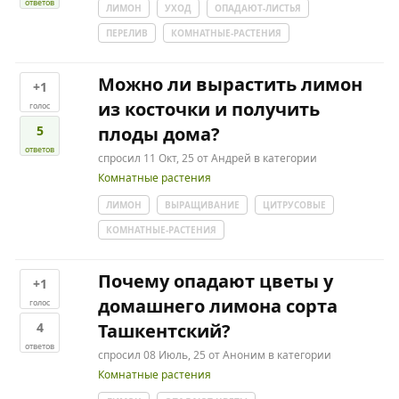
ответов
ЛИМОН
УХОД
ОПАДАЮТ-ЛИСТЬЯ
ПЕРЕЛИВ
КОМНАТНЫЕ-РАСТЕНИЯ
Можно ли вырастить лимон
+1
из косточки и получить
голос
5
плоды дома?
ответов
спросил
11 Окт, 25
от
Андрей
в категории
Комнатные растения
ЛИМОН
ВЫРАЩИВАНИЕ
ЦИТРУСОВЫЕ
КОМНАТНЫЕ-РАСТЕНИЯ
Почему опадают цветы у
+1
домашнего лимона сорта
голос
4
Ташкентский?
ответов
спросил
08 Июль, 25
от
Аноним
в категории
Комнатные растения