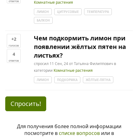
ответов
Комнатные растения
ЛИМОН
ЦИТРУСОВЫЕ
ТЕМПЕРАТУРА
БАЛКОН
Чем подкормить лимон при
+2
появлении жёлтых пятен на
голосов
4
листьях?
ответов
спросил
11 Сен, 24
от
Татьяна Филиппович
в
категории
Комнатные растения
ЛИМОН
ПОДКОРМКА
ЖЁЛТЫЕ-ПЯТНА
Спросить!
Для получения более полной информации
посмотрите в
списке вопросов
или в