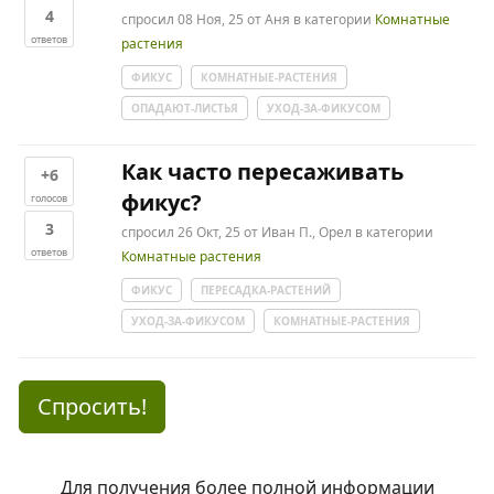
4
спросил
08 Ноя, 25
от
Аня
в категории
Комнатные
ответов
растения
ФИКУС
КОМНАТНЫЕ-РАСТЕНИЯ
ОПАДАЮТ-ЛИСТЬЯ
УХОД-ЗА-ФИКУСОМ
Как часто пересаживать
+6
фикус?
голосов
3
спросил
26 Окт, 25
от
Иван П., Орел
в категории
ответов
Комнатные растения
ФИКУС
ПЕРЕСАДКА-РАСТЕНИЙ
УХОД-ЗА-ФИКУСОМ
КОМНАТНЫЕ-РАСТЕНИЯ
Спросить!
Для получения более полной информации