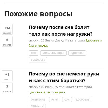
Похожие вопросы
Почему после сна болит
+14
тело как после нагрузки?
голосов
6
спросил
20 Янв
от
Давид_К
в категории
Здоровье и
ответов
благополучие
СОН
БОЛЬ-В-МЫШЦАХ
ЗДОРОВЬЕ
УСТАЛОСТЬ
Почему во сне немеют руки
+1
и как с этим бороться?
голос
3
спросил
02 Июль, 25
от
Аноним
в категории
ответов
Здоровье и благополучие
ОНЕМЕНИЕ
РУКИ
СОН
ЗДОРОВЬЕ
ПРИЧИНЫ