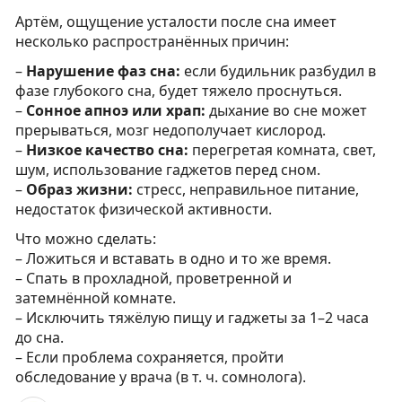
Артём, ощущение усталости после сна имеет
несколько распространённых причин:
–
Нарушение фаз сна:
если будильник разбудил в
фазе глубокого сна, будет тяжело проснуться.
–
Сонное апноэ или храп:
дыхание во сне может
прерываться, мозг недополучает кислород.
–
Низкое качество сна:
перегретая комната, свет,
шум, использование гаджетов перед сном.
–
Образ жизни:
стресс, неправильное питание,
недостаток физической активности.
Что можно сделать:
– Ложиться и вставать в одно и то же время.
– Спать в прохладной, проветренной и
затемнённой комнате.
– Исключить тяжёлую пищу и гаджеты за 1–2 часа
до сна.
– Если проблема сохраняется, пройти
обследование у врача (в т. ч. сомнолога).