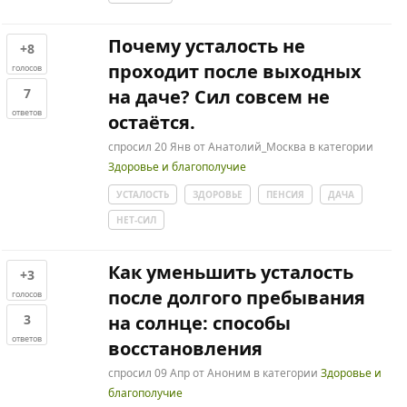
Почему усталость не
+8
проходит после выходных
голосов
7
на даче? Сил совсем не
ответов
остаётся.
спросил
20 Янв
от
Анатолий_Москва
в категории
Здоровье и благополучие
УСТАЛОСТЬ
ЗДОРОВЬЕ
ПЕНСИЯ
ДАЧА
НЕТ-СИЛ
Как уменьшить усталость
+3
после долгого пребывания
голосов
3
на солнце: способы
ответов
восстановления
спросил
09 Апр
от
Аноним
в категории
Здоровье и
благополучие