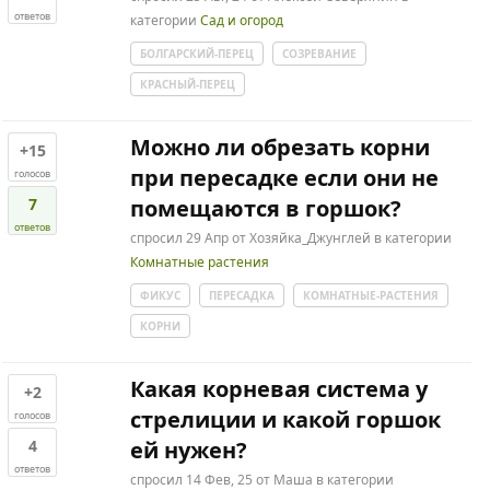
ответов
категории
Сад и огород
БОЛГАРСКИЙ-ПЕРЕЦ
СОЗРЕВАНИЕ
КРАСНЫЙ-ПЕРЕЦ
Можно ли обрезать корни
+15
при пересадке если они не
голосов
7
помещаются в горшок?
ответов
спросил
29 Апр
от
Хозяйка_Джунглей
в категории
Комнатные растения
ФИКУС
ПЕРЕСАДКА
КОМНАТНЫЕ-РАСТЕНИЯ
КОРНИ
Какая корневая система у
+2
стрелиции и какой горшок
голосов
4
ей нужен?
ответов
спросил
14 Фев, 25
от
Маша
в категории