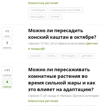
Комнатные растения
СТРЕЛИЦИЯ
КОМНАТНЫЕ-РАСТЕНИЯ
ПЕРЕСАДКА
КОРНИ
Можно ли пересадить
+1
конский каштан в октябре?
голос
3
спросил
13 Окт, 24
от
Ирина
в категории
Цветник
ответов
и ландшафт
КАШТАН
ОСЕНЬ
ПЕРЕСАДКА
ДЕРЕВЬЯ
Можно ли пересаживать
+11
комнатные растения во
голосов
4
время сильной жары и как
ответов
это влияет на адаптацию?
спросил
5 сут
назад
от
Михаил_Орлов
в категории
Комнатные растения