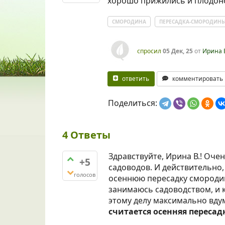
хорошо прижились и плодоно
СМОРОДИНА
ПЕРЕСАДКА-СМОРОДИН
спросил
05 Дек, 25
от
Ирина 
ответить
комментировать
Поделиться:
4
Ответы
Здравствуйте, Ирина В.! Оче
+5
садоводов. И действительно, 
голосов
осеннюю пересадку смородин
занимаюсь садоводством, и 
этому делу максимально вду
считается осенняя пересад