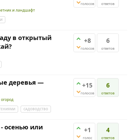
голосов
ответов
етник и ландшафт
МИ
аду в открытый
+8
6
жай?
голосов
ответов
ые деревья —
+15
6
голосов
ответов
 огород
СТЕНИЯМИ
САДОВОДСТВО
 - осенью или
+1
4
голос
ответов