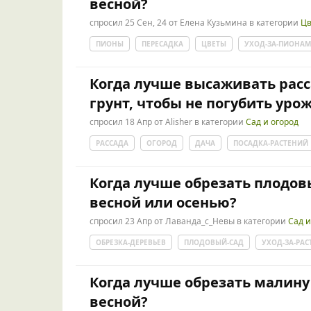
весной?
спросил
25 Сен, 24
от
Елена Кузьмина
в категории
Цв
ПИОНЫ
ПЕРЕСАДКА
ЦВЕТЫ
УХОД-ЗА-ПИОНА
Когда лучше высаживать расс
грунт, чтобы не погубить уро
спросил
18 Апр
от
Alisher
в категории
Сад и огород
РАССАДА
ОГОРОД
ДАЧА
ПОСАДКА-РАСТЕНИЙ
Когда лучше обрезать плодов
весной или осенью?
спросил
23 Апр
от
Лаванда_с_Невы
в категории
Сад и
ОБРЕЗКА-ДЕРЕВЬЕВ
ПЛОДОВЫЙ-САД
УХОД-ЗА-РА
Когда лучше обрезать малину
весной?