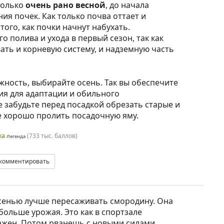
только
очень рано весной
, до начала
ия почек. Как только почва оттает и
того, как почки начнут набухать.
о полива и ухода в первый сезон, так как
вать и корневую систему, и надземную часть
ожность, выбирайте осень. Так вы обеспечите
я для адаптации и обильного
 забудьте перед посадкой обрезать старые и
е хорошо пролить посадочную яму.
ка
(
733 тыс.
баллов)
Легенда
комментировать
сенью лучше пересаживать смородину. Она
 больше урожая. Это как в спортзале
ажен. Потом рванешь с новыми силами.