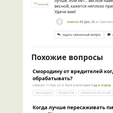
лучше. Или нет... весной на
голосов
весной, кажется неплохо пр
Удачи вам!
ответил
05 Дек, 25
от
Светлана
задать связанный вопрос
Похожие вопросы
Смородину от вредителей ко
обрабатывать?
спросил
11 Ноя, 25
от
Катя
в категории
Сад и огород
СМОРОДИНА
ВРЕДИТЕЛИ
ОБРАБОТКА-РАСТЕНИЙ
Когда лучше пересаживать пи