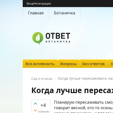
Вход
Регистрация
Главная
Ботаничка
Вся Активность
Вопросы
Без ответов
З
Когда лучше пересаживать см
Сад и огород
Когда лучше переса
Планирую пересаживать смор
+4
говорит весной, кто-то осень
голосов