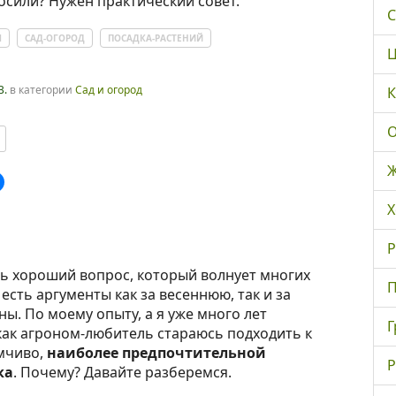
сили? Нужен практический совет.
С
Ы
САД-ОГОРОД
ПОСАДКА-РАСТЕНИЙ
Ц
В.
в категории
Сад и огород
К
О
Ж
Х
Р
нь хороший вопрос, который волнует многих
П
есть аргументы как за весеннюю, так и за
ы. По моему опыту, а я уже много лет
Г
как агроном-любитель стараюсь подходить к
мчиво,
наиболее предпочтительной
Р
ка
. Почему? Давайте разберемся.