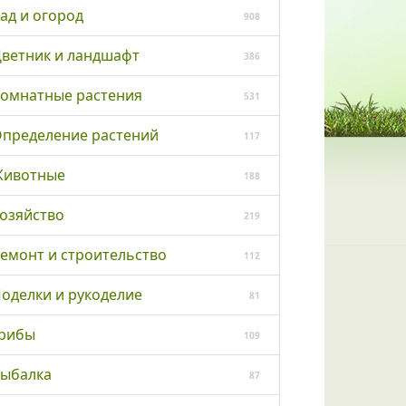
ад и огород
908
ветник и ландшафт
386
омнатные растения
531
пределение растений
117
ивотные
188
озяйство
219
емонт и строительство
112
оделки и рукоделие
81
рибы
109
ыбалка
87