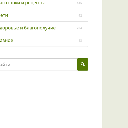
аготовки и рецепты
445
ети
42
доровье и благополучие
204
азное
43