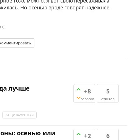
верное тоже можно. Я вот свою пересаживала
ижилась. Но осенью вроде говорят надёжнее.
 С.
комментировать
гда лучше
+8
5
голосов
ответов
ЗАЩИТА-УРОЖАЯ
оны: осенью или
+2
6