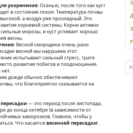
З
ля укоренения
: Осенью, после того как куст
одит в состояние покоя. Температура почвы
Д
высокой, а воздух уже прохладный. Это
азвития корневой системы. Корни активно
З
и сильные морозы, и куст успевает хорошо
ия весны.
Р
тения
: Весной смородина очень рано
ресадке весной мы нарушаем этот
тение испытывает сильный стресс, тратя
место развития побегов и плодоношения.
 нет.
ние дожди обычно обеспечивают
очвы, что благоприятно сказывается на
 пересадки
— это период после листопада,
я до конца октября (в зависимости от
стойчивых заморозков. Главное, чтобы у
иться. Что касается
весенней пересадки
: