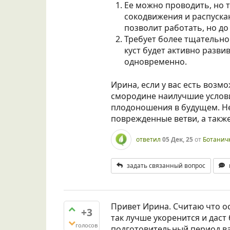
Ее можно проводить, но 
сокодвижения и распускан
позволит работать, но до 
Требует более тщательног
куст будет активно разви
одновременно.
Ирина, если у вас есть возм
смородине наилучшие услови
плодоношения в будущем. Не
поврежденные ветви, а такж
ответил
05 Дек, 25
от
Ботанич
задать связанный вопрос
Привет Ирина. Считаю что о
+3
так лучше укоренится и даст
голосов
подготовительный период в