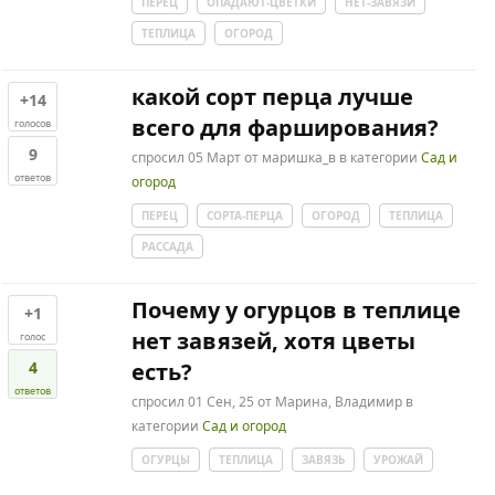
ПЕРЕЦ
ОПАДАЮТ-ЦВЕТКИ
НЕТ-ЗАВЯЗИ
ТЕПЛИЦА
ОГОРОД
какой сорт перца лучше
+14
всего для фарширования?
голосов
9
спросил
05 Март
от
маришка_в
в категории
Сад и
ответов
огород
ПЕРЕЦ
СОРТА-ПЕРЦА
ОГОРОД
ТЕПЛИЦА
РАССАДА
Почему у огурцов в теплице
+1
нет завязей, хотя цветы
голос
4
есть?
ответов
спросил
01 Сен, 25
от
Марина, Владимир
в
категории
Сад и огород
ОГУРЦЫ
ТЕПЛИЦА
ЗАВЯЗЬ
УРОЖАЙ