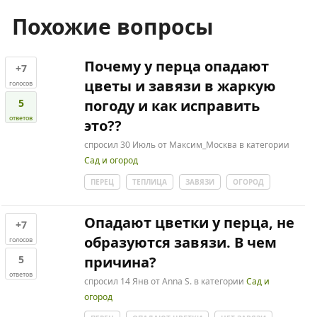
Похожие вопросы
Почему у перца опадают
+7
цветы и завязи в жаркую
голосов
5
погоду и как исправить
ответов
это??
спросил
30 Июль
от
Максим_Москва
в категории
Сад и огород
ПЕРЕЦ
ТЕПЛИЦА
ЗАВЯЗИ
ОГОРОД
Опадают цветки у перца, не
+7
образуются завязи. В чем
голосов
5
причина?
ответов
спросил
14 Янв
от
Anna S.
в категории
Сад и
огород