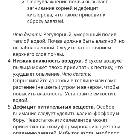
Переувлажнение почвы вызывает
загнивание корней и дефицит
кислорода, что также приводит к
сбросу завязей.
Что делать:
Регулярный, умеренный полив
теплой водой. Почва должна быть влажной, но
не заболоченной. Следите за состоянием
верхнего слоя почвы.
Низкая влажность воздуха.
В сухом воздухе
пыльца может плохо прилипать к пестику, что
ухудшает опыление.
Что делать:
Опрыскивайте дорожки в теплице или само
растение (не цветы) утром и вечером, чтобы
повысить влажность. Установите емкости с
водой.
Дефицит питательных веществ.
Особое
внимание следует уделить калию, фосфору и
бору. Недостаток этих элементов может
привести к плохому формированию цветов и
опаданию завязей. Избыток азота, наоборот,