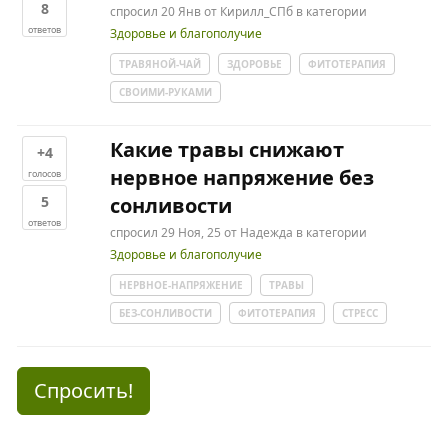
8
спросил
20 Янв
от
Кирилл_СПб
в категории
ответов
Здоровье и благополучие
ТРАВЯНОЙ-ЧАЙ
ЗДОРОВЬЕ
ФИТОТЕРАПИЯ
СВОИМИ-РУКАМИ
Какие травы снижают
+4
нервное напряжение без
голосов
5
сонливости
ответов
спросил
29 Ноя, 25
от
Надежда
в категории
Здоровье и благополучие
НЕРВНОЕ-НАПРЯЖЕНИЕ
ТРАВЫ
БЕЗ-СОНЛИВОСТИ
ФИТОТЕРАПИЯ
СТРЕСС
Спросить!