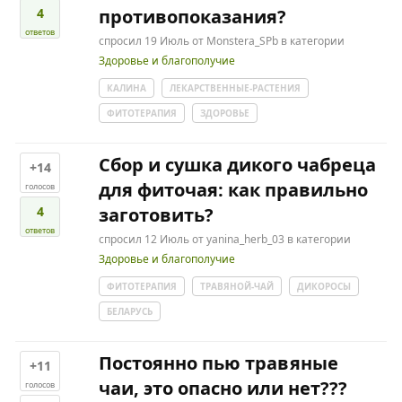
4
противопоказания?
ответов
спросил
19 Июль
от
Monstera_SPb
в категории
Здоровье и благополучие
КАЛИНА
ЛЕКАРСТВЕННЫЕ-РАСТЕНИЯ
ФИТОТЕРАПИЯ
ЗДОРОВЬЕ
Сбор и сушка дикого чабреца
+14
для фиточая: как правильно
голосов
4
заготовить?
ответов
спросил
12 Июль
от
yanina_herb_03
в категории
Здоровье и благополучие
ФИТОТЕРАПИЯ
ТРАВЯНОЙ-ЧАЙ
ДИКОРОСЫ
БЕЛАРУСЬ
Постоянно пью травяные
+11
чаи, это опасно или нет???
голосов