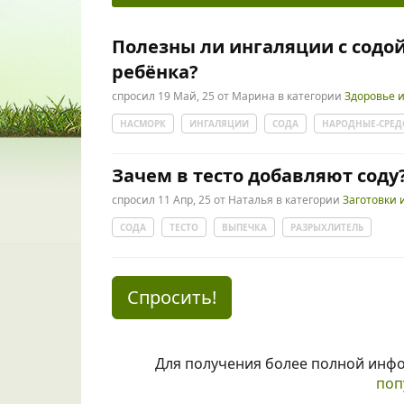
Полезны ли ингаляции с содой
ребёнка?
спросил
19 Май, 25
от
Марина
в категории
Здоровье 
НАСМОРК
ИНГАЛЯЦИИ
СОДА
НАРОДНЫЕ-СРЕД
Зачем в тесто добавляют соду
спросил
11 Апр, 25
от
Наталья
в категории
Заготовки 
СОДА
ТЕСТО
ВЫПЕЧКА
РАЗРЫХЛИТЕЛЬ
Спросить!
Для получения более полной инф
поп