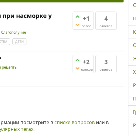
С
 при насморке у
+1
4
Ц
голос
ответов
К
и благополучие
СТВА
ДЕТИ
О
?
Ж
+2
3
и рецепты
голосов
ответов
Х
Р
П
Г
ормации посмотрите в
списке вопросов
или в
Р
улярных тегах
.