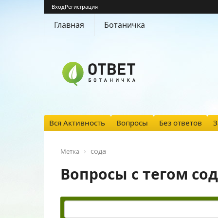
Вход
Регистрация
Главная
Ботаничка
Вся Активность
Вопросы
Без ответов
З
сода
Метка
Вопросы с тегом со