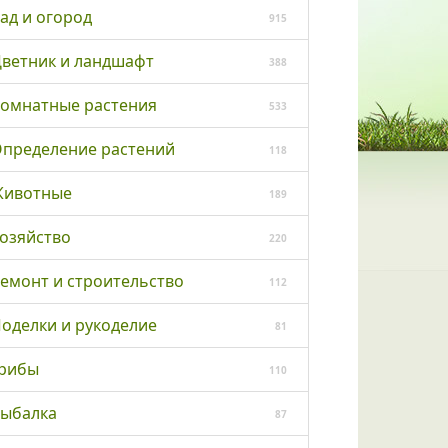
ад и огород
915
ветник и ландшафт
388
омнатные растения
533
пределение растений
118
ивотные
189
озяйство
220
емонт и строительство
112
оделки и рукоделие
81
рибы
110
ыбалка
87