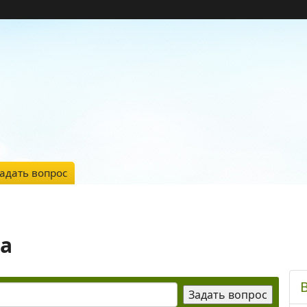
адать вопрос
да