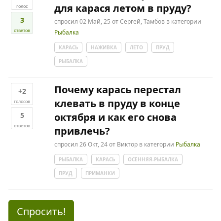
для карася летом в пруду?
голос
3
спросил
02 Май, 25
от
Сергей, Тамбов
в категории
ответов
Рыбалка
КАРАСЬ
НАЖИВКА
ЛЕТО
ПРУД
РЫБАЛКА
Почему карась перестал
+2
клевать в пруду в конце
голосов
5
октября и как его снова
ответов
привлечь?
спросил
26 Окт, 24
от
Виктор
в категории
Рыбалка
РЫБАЛКА
КАРАСЬ
ОСЕННЯЯ-РЫБАЛКА
ПРУД
ПРИМАНКИ
Спросить!