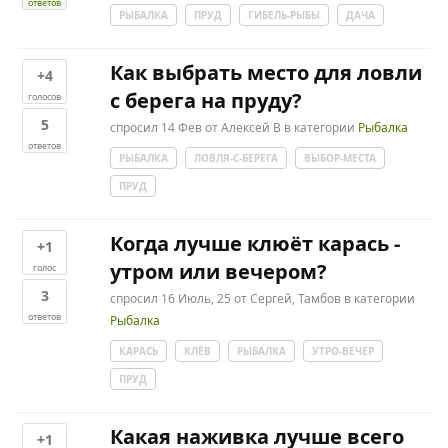
ответов
РЫБАЛКА
ПРУД
ГИБЕЛЬ-РЫБЫ
ДАЧА
Как выбрать место для ловли
+4
с берега на пруду?
голосов
5
спросил
14 Фев
от
Алексей В
в категории
Рыбалка
ответов
РЫБАЛКА
ЛОВЛЯ-С-БЕРЕГА
ВЫБОР-МЕСТА
ПРУД
Когда лучше клюёт карась -
+1
утром или вечером?
голос
3
спросил
16 Июль, 25
от
Сергей, Тамбов
в категории
ответов
Рыбалка
КАРАСЬ
КЛЁВ
РЫБАЛКА
УТРО-ВЕЧЕР
ПРУД
Какая наживка лучше всего
+1