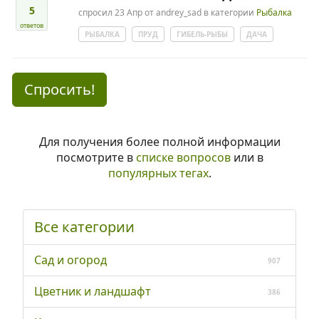
5
спросил
23 Апр
от
andrey_sad
в категории
Рыбалка
ответов
РЫБАЛКА
ПРУД
ГИБЕЛЬ-РЫБЫ
ДАЧА
Спросить!
Для получения более полной информации
посмотрите в
списке вопросов
или в
популярных тегах
.
Все категории
Сад и огород
907
Цветник и ландшафт
386