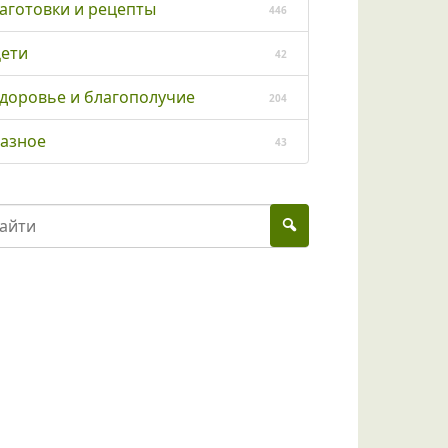
аготовки и рецепты
446
ети
42
доровье и благополучие
204
азное
43