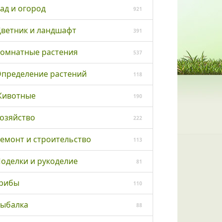
ад и огород
921
ветник и ландшафт
391
омнатные растения
537
пределение растений
118
ивотные
190
озяйство
222
емонт и строительство
113
оделки и рукоделие
81
рибы
110
ыбалка
88