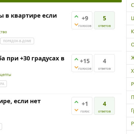
С
ы в квартире если
+9
5
Ц
голосов
ответов
К
ство
ПОРЯДОК-В-ДОМЕ
О
а при +30 градусах в
Ж
+15
4
голосов
ответов
Х
ецепты
Р
ИРА
П
ире, если нет
+1
4
Г
голос
ответов
Р