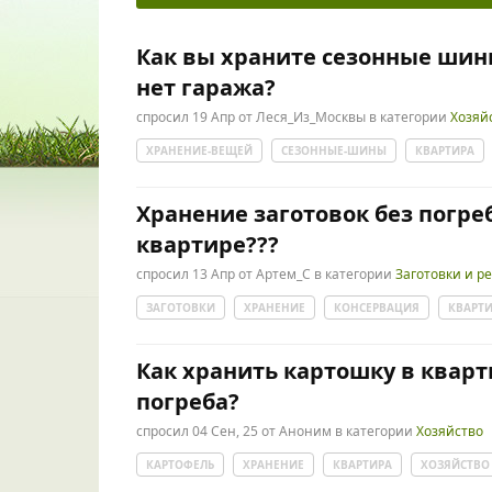
Как вы храните сезонные шин
нет гаража?
спросил
19 Апр
от
Леся_Из_Москвы
в категории
Хозяй
ХРАНЕНИЕ-ВЕЩЕЙ
СЕЗОННЫЕ-ШИНЫ
КВАРТИРА
Хранение заготовок без погреб
квартире???
спросил
13 Апр
от
Артем_С
в категории
Заготовки и р
ЗАГОТОВКИ
ХРАНЕНИЕ
КОНСЕРВАЦИЯ
КВАРТ
Как хранить картошку в кварт
погреба?
спросил
04 Сен, 25
от
Аноним
в категории
Хозяйство
КАРТОФЕЛЬ
ХРАНЕНИЕ
КВАРТИРА
ХОЗЯЙСТВО