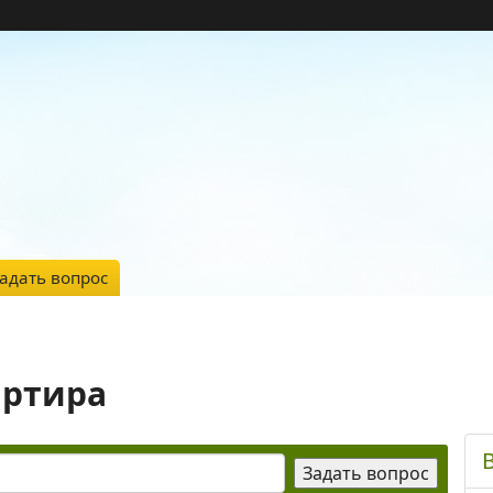
адать вопрос
артира