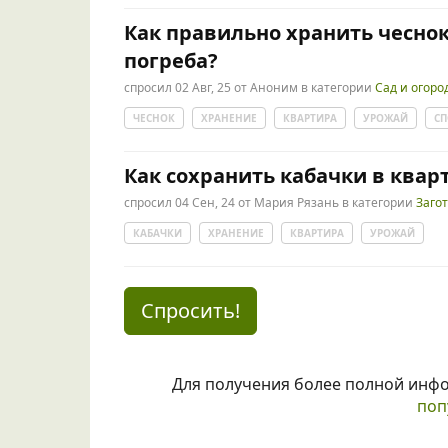
Как правильно хранить чеснок
погреба?
спросил
02 Авг, 25
от
Аноним
в категории
Сад и огоро
ЧЕСНОК
ХРАНЕНИЕ
КВАРТИРА
УРОЖАЙ
С
Как сохранить кабачки в квар
спросил
04 Сен, 24
от
Мария Рязань
в категории
Заго
КАБАЧКИ
ХРАНЕНИЕ
КВАРТИРА
УРОЖАЙ
Спросить!
Для получения более полной инф
поп