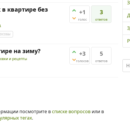
З
 в квартире без
+1
3
Д
голос
ответов
д
З
ПОСОБЫ
Р
тире на зиму?
+3
5
товки и рецепты
голосов
ответов
ормации посмотрите в
списке вопросов
или в
улярных тегах
.