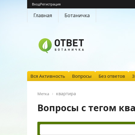
Вход
Регистрация
Главная
Ботаничка
Вся Активность
Вопросы
Без ответов
З
квартира
Метка
Вопросы с тегом кв