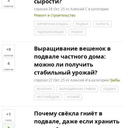
3
сырости?
ответов
спросил
28 Окт, 25
от
Алексей С
в категории
Ремонт и строительство
КИРПИЧНАЯ-КЛАДКА
ПОДВАЛ
СЫРОСТЬ
ГИДРОИЗОЛЯЦИЯ
РЕМОНТ
Выращивание вешенок в
+9
подвале частного дома:
голосов
4
можно ли получить
ответов
стабильный урожай?
спросил
27 Окт, 25
от
Алексей И
в категории
Грибы
ВЕШЕНКИ
ВЫРАЩИВАНИЕ-ГРИБОВ
ПОДВАЛ
ЧАСТНЫЙ-ДОМ
УРОЖАЙ
Почему свёкла гниёт в
+1
подвале, даже если хранить
голос