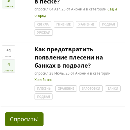
3
в песке?
ответов
спросил
04 Авг, 25
от
Аноним
в категории
Сад и
огород
СВЁКЛА
ГНИЕНИЕ
ХРАНЕНИЕ
ПОДВАЛ
УРОЖАЙ
Как предотвратить
+1
появление плесени на
голос
4
банках в подвале?
ответов
спросил
28 Июль, 25
от
Аноним
в категории
Хозяйство
ПЛЕСЕНЬ
ХРАНЕНИЕ
ЗАГОТОВКИ
БАНКИ
ПОДВАЛ
Спросить!