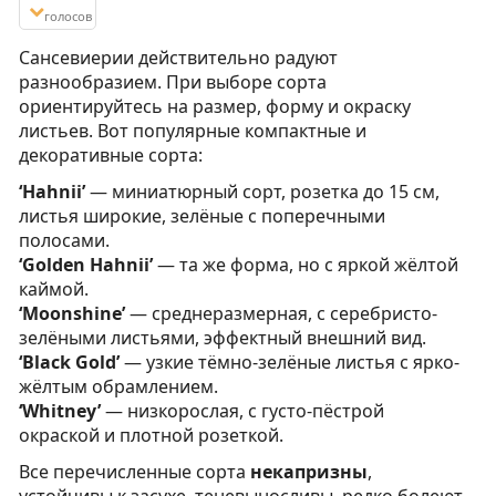
голосов
Сансевиерии действительно радуют
разнообразием. При выборе сорта
ориентируйтесь на размер, форму и окраску
листьев. Вот популярные компактные и
декоративные сорта:
‘Hahnii’
— миниатюрный сорт, розетка до 15 см,
листья широкие, зелёные с поперечными
полосами.
‘Golden Hahnii’
— та же форма, но с яркой жёлтой
каймой.
‘Moonshine’
— среднеразмерная, с серебристо-
зелёными листьями, эффектный внешний вид.
‘Black Gold’
— узкие тёмно-зелёные листья с ярко-
жёлтым обрамлением.
‘Whitney’
— низкорослая, с густо-пёстрой
окраской и плотной розеткой.
Все перечисленные сорта
некапризны
,