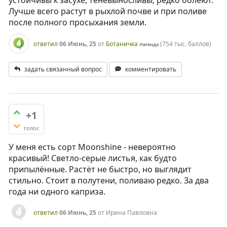
устойчивы к засухе, теневыносливы, редко болеют.
Лучше всего растут в рыхлой почве и при поливе
после полного просыхания земли.
ответил
06 Июнь, 25
от
Ботаничка
(
754 тыс.
баллов)
Легенда
задать связанный вопрос
комментировать
+1
голос
У меня есть сорт Moonshine - невероятно
красивый! Светло-серые листья, как будто
припылённые. Растёт не быстро, но выглядит
стильно. Стоит в полутени, поливаю редко. За два
года ни одного каприза.
ответил
06 Июнь, 25
от
Ирина Павловна