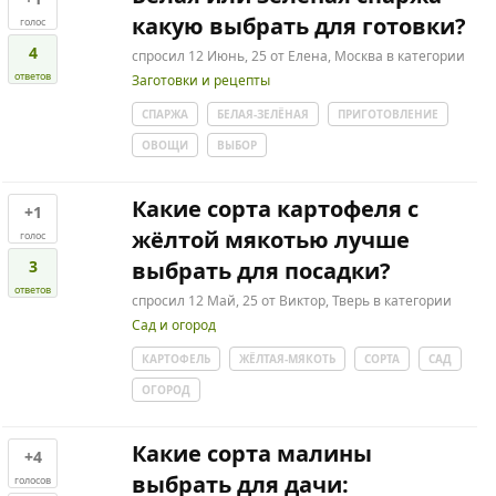
какую выбрать для готовки?
голос
4
спросил
12 Июнь, 25
от
Елена, Москва
в категории
ответов
Заготовки и рецепты
СПАРЖА
БЕЛАЯ-ЗЕЛЁНАЯ
ПРИГОТОВЛЕНИЕ
ОВОЩИ
ВЫБОР
Какие сорта картофеля с
+1
жёлтой мякотью лучше
голос
3
выбрать для посадки?
ответов
спросил
12 Май, 25
от
Виктор, Тверь
в категории
Сад и огород
КАРТОФЕЛЬ
ЖЁЛТАЯ-МЯКОТЬ
СОРТА
САД
ОГОРОД
Какие сорта малины
+4
выбрать для дачи:
голосов