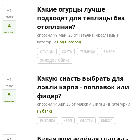
Какие огурцы лучше
+1
подходят для теплицы без
голос
4
отопления?
ответов
спросил
19 Май, 25
от
Татьяна, Ярославль
в
категории
Сад и огород
ОГУРЦЫ
СОРТА
ТЕПЛИЦА
ВЫБОР
ХОЛОДОСТОЙКИЕ
Какую снасть выбрать для
+1
ловли карпа - поплавок или
голос
5
фидер?
ответов
спросил
14 Авг, 25
от
Максим, Липецк
в категории
Рыбалка
РЫБАЛКА
КАРП
СНАСТИ
ВЫБОР
Белая или зелёная спаржа -
+1