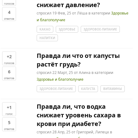
снижает давление?
голосов
4
спросил
19 Фев, 25
от
Лёша
в категории
Здоровье
ответов
и благополучие
КАКАО
ЗДОРОВЬЕ
ЗДОРОВОЕ-ПИТАНИЕ
НАПИТКИ
Правда ли что от капусты
+2
растёт грудь?
голосов
6
спросил
22 Март, 25
от
Алина
в категории
ответов
Здоровье и благополучие
ЗДОРОВОЕ-ПИТАНИЕ
КАПУСТА
ВИТАМИНЫ
Правда ли, что водка
+1
снижает уровень сахара в
голос
5
крови при диабете?
ответов
спросил
28 Апр, 25
от
Григорий, Липецк
в