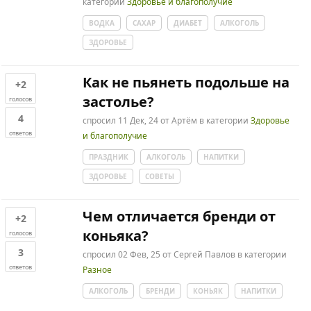
категории
Здоровье и благополучие
ВОДКА
САХАР
ДИАБЕТ
АЛКОГОЛЬ
ЗДОРОВЬЕ
Как не пьянеть подольше на
+2
застолье?
голосов
4
спросил
11 Дек, 24
от
Артём
в категории
Здоровье
ответов
и благополучие
ПРАЗДНИК
АЛКОГОЛЬ
НАПИТКИ
ЗДОРОВЬЕ
СОВЕТЫ
Чем отличается бренди от
+2
коньяка?
голосов
3
спросил
02 Фев, 25
от
Сергей Павлов
в категории
ответов
Разное
АЛКОГОЛЬ
БРЕНДИ
КОНЬЯК
НАПИТКИ